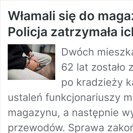
Włamali się do magaz
Policja zatrzymała 
Dwóch mieszka
62 lat zostało
po kradzieży k
ustaleń funkcjonariuszy m
magazynu, a następnie wy
przewodów. Sprawa zakoń