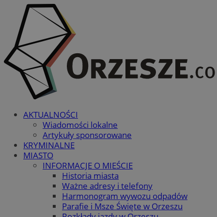
AKTUALNOŚCI
Wiadomości lokalne
Artykuły sponsorowane
KRYMINALNE
MIASTO
INFORMACJE O MIEŚCIE
Historia miasta
Ważne adresy i telefony
Harmonogram wywozu odpadów
Parafie i Msze Święte w Orzeszu
Rozkłady jazdy w Orzeszu