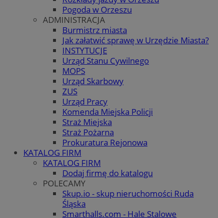
Pogoda w Orzeszu
ADMINISTRACJA
Burmistrz miasta
Jak załatwić sprawę w Urzędzie Miasta?
INSTYTUCJE
Urząd Stanu Cywilnego
MOPS
Urząd Skarbowy
ZUS
Urząd Pracy
Komenda Miejska Policji
Straż Miejska
Straż Pożarna
Prokuratura Rejonowa
KATALOG FIRM
KATALOG FIRM
Dodaj firmę do katalogu
POLECAMY
Skup.io - skup nieruchomości Ruda
Śląska
Smarthalls.com - Hale Stalowe