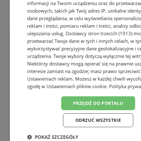
Tworzenie stron www - Orzesze
informacji na Twoim urządzeniu oraz do przetwarza
osobowych, takich jak Twój adres IP, unikalne identyf
reklama
dane przeglądania, w celu wyświetlania spersonali
reklama
reklam i treści, pomiaru reklam i treści, analizy odb
ulepszania usług.
Dostawcy stron trzecich (1913)
mog
Ogłoszenia
przetwarzać Twoje dane w tych i innych celach, w t
wykorzystywać precyzyjne dane geolokalizacyjne i c
urządzenia. Twoje wybory dotyczą wyłącznie tej witr
Niektórzy dostawcy mogą opierać się na prawnie u
interesie zamiast na zgodzie; masz prawo sprzeciwić
Ustawieniach reklam
. Możesz w każdej chwili wycof
zgodę w
Ustawieniach plików cookie
.
Polityka prywa
PRZEJDŹ DO PORTALU
ODRZUĆ WSZYSTKIE
POKAŻ SZCZEGÓŁY