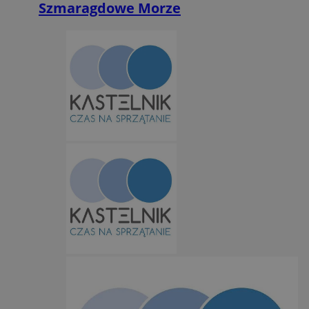
Szmaragdowe Morze
QeSessID
orzesze.com.pl
1 rok
MvSessID
orzesze.com.pl
1 rok
VISITOR_PRIVACY_METADATA
5 miesięcy 4
YouTube
tygodnie
.youtube.com
Google Privacy Policy