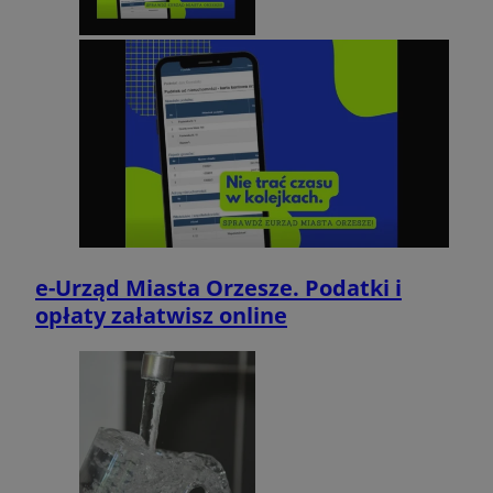
e-Urząd Miasta Orzesze. Podatki i
opłaty załatwisz online