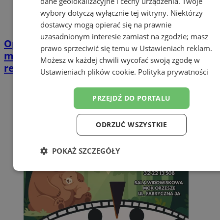
dane geolokalizacyjne i cechy urządzenia. Twoje
wybory dotyczą wyłącznie tej witryny. Niektórzy
dostawcy mogą opierać się na prawnie
uzasadnionym interesie zamiast na zgodzie; masz
Opiekujesz się bliską osobą? Ta ankieta
prawo sprzeciwić się temu w
Ustawieniach reklam
.
może wpłynąć na przyszłe wsparcie w
Możesz w każdej chwili wycofać swoją zgodę w
regionie
Ustawieniach plików cookie
.
Polityka prywatności
PRZEJDŹ DO PORTALU
ODRZUĆ WSZYSTKIE
POKAŻ SZCZEGÓŁY
Niezbędne
Wydajność
Targetowanie
Funkcjonalność
Niesklasyfikowane