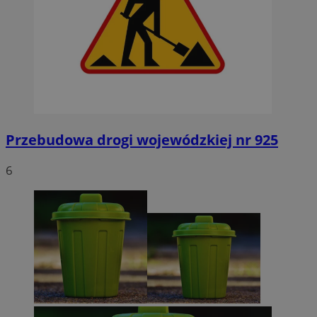
MvSessID
orzesze.com.pl
1 rok
VISITOR_PRIVACY_METADATA
5 miesięcy 4
YouTube
tygodnie
.youtube.com
Przebudowa drogi wojewódzkiej nr 925
6
Google Privacy Policy