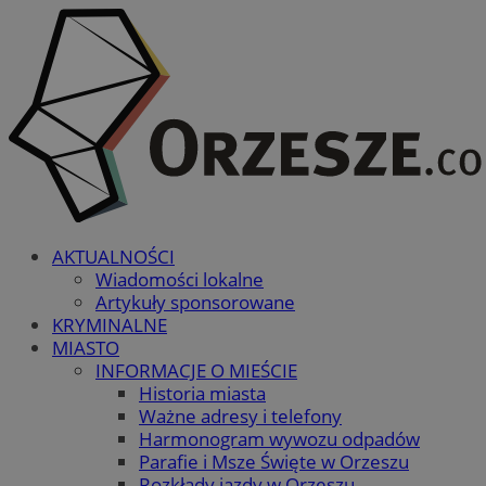
AKTUALNOŚCI
Wiadomości lokalne
Artykuły sponsorowane
KRYMINALNE
MIASTO
INFORMACJE O MIEŚCIE
Historia miasta
Ważne adresy i telefony
Harmonogram wywozu odpadów
Parafie i Msze Święte w Orzeszu
Rozkłady jazdy w Orzeszu