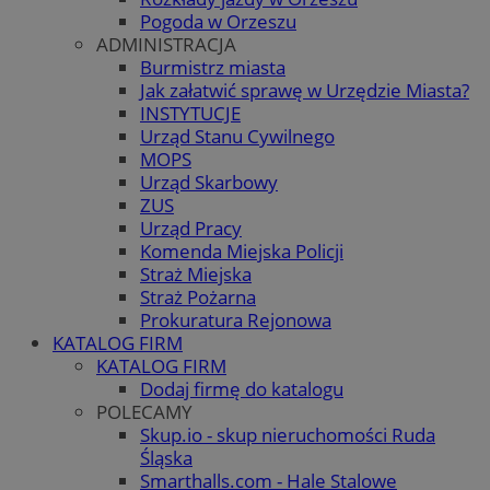
Pogoda w Orzeszu
ADMINISTRACJA
Burmistrz miasta
Jak załatwić sprawę w Urzędzie Miasta?
INSTYTUCJE
Urząd Stanu Cywilnego
MOPS
Urząd Skarbowy
ZUS
Urząd Pracy
Komenda Miejska Policji
Straż Miejska
Straż Pożarna
Prokuratura Rejonowa
KATALOG FIRM
KATALOG FIRM
Dodaj firmę do katalogu
POLECAMY
Skup.io - skup nieruchomości Ruda
Śląska
Smarthalls.com - Hale Stalowe