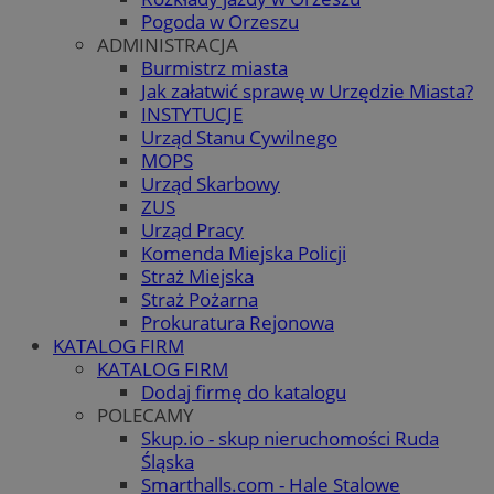
Pogoda w Orzeszu
ADMINISTRACJA
Burmistrz miasta
Jak załatwić sprawę w Urzędzie Miasta?
INSTYTUCJE
Urząd Stanu Cywilnego
MOPS
Urząd Skarbowy
ZUS
Urząd Pracy
Komenda Miejska Policji
Straż Miejska
Straż Pożarna
Prokuratura Rejonowa
KATALOG FIRM
KATALOG FIRM
Dodaj firmę do katalogu
POLECAMY
Skup.io - skup nieruchomości Ruda
Śląska
Smarthalls.com - Hale Stalowe