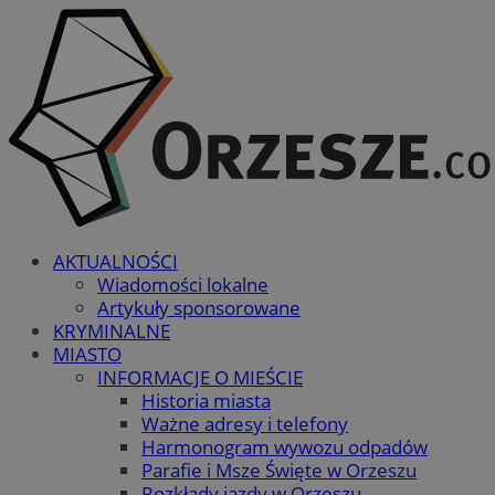
AKTUALNOŚCI
Wiadomości lokalne
Artykuły sponsorowane
KRYMINALNE
MIASTO
INFORMACJE O MIEŚCIE
Historia miasta
Ważne adresy i telefony
Harmonogram wywozu odpadów
Parafie i Msze Święte w Orzeszu
Rozkłady jazdy w Orzeszu