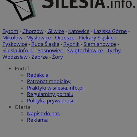
Bytom
-
Chorzów
-
Gliwice
-
Katowice
-
Łaziska Górne
-
Mikołów
-
Mysłowice
-
Orzesze
-
Piekary Śląskie
-
Pyskowice
-
Ruda Śląska
-
Rybnik
-
Siemianowice
-
Silesia.info.pl
-
Sosnowiec
-
Świętochłowice
-
Tychy
-
Wodzisław
-
Zabrze
-
Żory
Portal
Redakcja
Patronat medialny
Praktyki w silesia.info.pl
Regulaminy portalu
Polityka prywatności
Oferta
Napisz do nas
Reklama