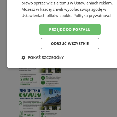
prawo sprzeciwić się temu w
Ustawieniach reklam
.
Możesz w każdej chwili wycofać swoją zgodę w
FOTO
Orzesze zmienia swoją
Ustawieniach plików cookie
.
Polityka prywatności
przestrzeń. Nowe ławki, kosze i
urządzenia dla dzieci
PRZEJDŹ DO PORTALU
8
ODRZUĆ WSZYSTKIE
POKAŻ SZCZEGÓŁY
Niezbędne
Wydajność
Targetowanie
Funkcjonalność
Niesklasyfikowane