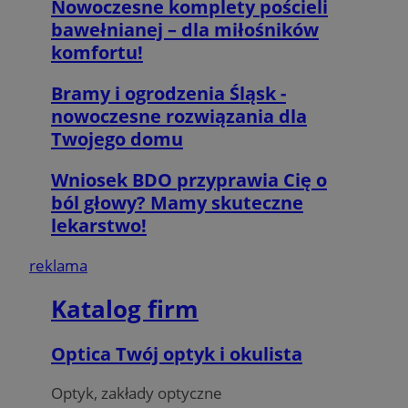
Nowoczesne komplety pościeli
bawełnianej – dla miłośników
komfortu!
Bramy i ogrodzenia Śląsk -
nowoczesne rozwiązania dla
Twojego domu
Wniosek BDO przyprawia Cię o
ból głowy? Mamy skuteczne
lekarstwo!
reklama
Katalog firm
Optica Twój optyk i okulista
Optyk, zakłady optyczne