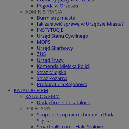
Pogoda w Orzeszu
ADMINISTRACJA
Burmistrz miasta
Jak załatwić sprawę w Urzędzie Miasta?
INSTYTUCJE
Urząd Stanu Cywilnego
MOPS
Urząd Skarbowy
ZUS
Urząd Pracy
Komenda Miejska Policji
Straż Miejska
Straż Pożarna
Prokuratura Rejonowa
KATALOG FIRM
KATALOG FIRM
Dodaj firmę do katalogu
POLECAMY
Skup.io - skup nieruchomości Ruda
Śląska
Smarthalls.com - Hale Stalowe