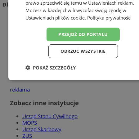
prawo sprzeciwić się temu w
Ustawieniach reklam
.
Dla przedsiębiorców
Możesz w każdej chwili wycofać swoją zgodę w
Ustawieniach plików cookie
.
Polityka prywatności
Działalność gospodarcza
Zezwolenia na sprzedaż napojów alkoholowych
PRZEJDŹ DO PORTALU
Urząd Miasta Orzesze
ul. Św. Wawrzyńca 21
ODRZUĆ WSZYSTKIE
43-180 Orzesze
tel. 32 324 88 0
POKAŻ SZCZEGÓŁY
godziny urzędowania i wydziały
burmistrz miasta
Niezbędne
Wydajność
Targetowanie
reklama
Zobacz inne instytucje
Funkcjonalność
Niesklasyfikowane
Urząd Stanu Cywilnego
MOPS
Urząd Skarbowy
ZUS