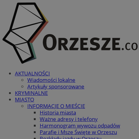
AKTUALNOŚCI
Wiadomości lokalne
Artykuły sponsorowane
KRYMINALNE
MIASTO
INFORMACJE O MIEŚCIE
Historia miasta
Ważne adresy i telefony
Harmonogram wywozu odpadów
Parafie i Msze Święte w Orzeszu
Rozkłady jazdy w Orzeszu