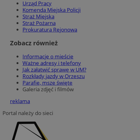
Urząd Pracy
Komenda Miejska Policji
Niezbędne
Wydajność
Targetowanie
Straż Miejska
Funkcjonalność
Niesklasyfikowane
Straż Pożarna
Prokuratura Rejonowa
Niezbędne pliki cookie umożliwiają korzystanie z podstawowych
funkcji strony internetowej, takich jak logowanie użytkownika i
zarządzanie kontem. Bez niezbędnych plików cookie nie można
Zobacz również
prawidłowo korzystać ze strony internetowej.
Provider
/
Okres
Informacje o mieście
Nazwa
Domena
przechowywani
Ważne adresy i telefony
Jak załatwić sprawę w UM?
SessID
orzesze.com.pl
1 rok
Rozkłady jazdy w Orzeszu
Parafie, msze święte
Galeria zdjęć i filmów
QeSessID
orzesze.com.pl
1 rok
reklama
Portal należy do sieci
MvSessID
orzesze.com.pl
1 rok
VISITOR_PRIVACY_METADATA
5 miesięcy 4
YouTube
tygodnie