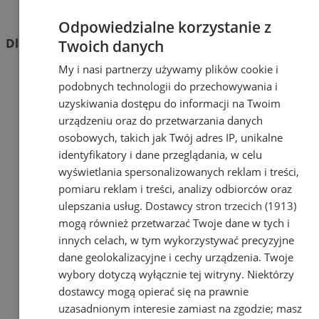
Becikowe
Odpowiedzialne korzystanie z
Dla mieszkańców
Twoich danych
My i nasi partnerzy używamy plików cookie i
Dowody osobiste
podobnych technologii do przechowywania i
Komunikacja – prawo jazdy i dowód rejestracyjny
Małżeństwa, narodziny, zgony, zmiana imion i
uzyskiwania dostępu do informacji na Twoim
nazwisk
urządzeniu oraz do przetwarzania danych
Meldunki
osobowych, takich jak Twój adres IP, unikalne
Geodezja, mapy
identyfikatory i dane przeglądania, w celu
Gospodarka nieruchomościami
wyświetlania spersonalizowanych reklam i treści,
Mieszkania, lokale użytkowe
pomiaru reklam i treści, analizy odbiorców oraz
Oświata i Edukacja
ulepszania usług.
Dostawcy stron trzecich (1913)
Pomoc społeczna
Zdrowie
mogą również przetwarzać Twoje dane w tych i
Gospodarka komunalna
innych celach, w tym wykorzystywać precyzyjne
Podatki i opłaty lokalne
dane geolokalizacyjne i cechy urządzenia. Twoje
Sprawy budowlane, zagospodarowanie
wybory dotyczą wyłącznie tej witryny. Niektórzy
przestrzenne
dostawcy mogą opierać się na prawnie
Sprawy obywatelskie i wojskowe
uzasadnionym interesie zamiast na zgodzie; masz