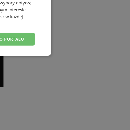
 wybory dotyczą
nym interesie
sz w każdej
DO PORTALU
esklasyfikowane
ane
owanie użytkownika i
j.