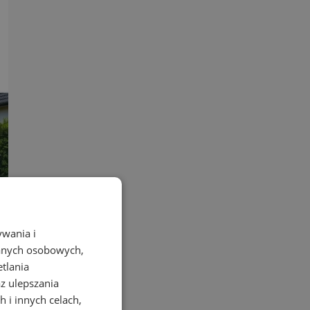
zasady
ywania i
danych osobowych,
etlania
az ulepszania
 i innych celach,