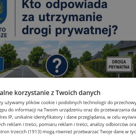
lne korzystanie z Twoich danych
ną w Orzeszu? Miasto wyjaśnia 
rzy używamy plików cookie i podobnych technologii do przechow
ępu do informacji na Twoim urządzeniu oraz do przetwarzania 
dres IP, unikalne identyfikatory i dane przeglądania, w celu wyświ
h reklam i treści, pomiaru reklam i treści, analizy odbiorców or
tron trzecich (1913)
mogą również przetwarzać Twoje dane w tych