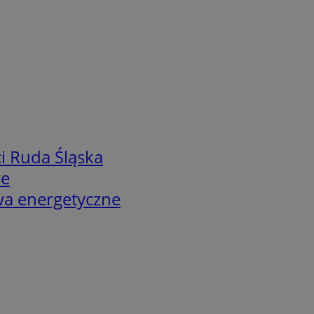
i Ruda Śląska
we
twa energetyczne