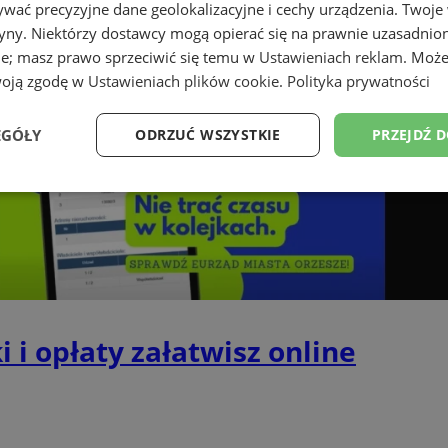
wać precyzyjne dane geolokalizacyjne i cechy urządzenia. Twoje
tryny. Niektórzy dostawcy mogą opierać się na prawnie uzasadnio
ie; masz prawo sprzeciwić się temu w
Ustawieniach reklam
. Może
woją zgodę w
Ustawieniach plików cookie
.
Polityka prywatności
EGÓŁY
ODRZUĆ WSZYSTKIE
PRZEJDŹ 
Wydajność
Targetowanie
Funkcjonalność
Ni
ezbędne
Wydajność
Targetowanie
Funkcjonalność
Niesklasyfikow
 i opłaty załatwisz online
ie umożliwiają korzystanie z podstawowych funkcji strony internetowej, takich jak log
Bez niezbędnych plików cookie nie można prawidłowo korzystać ze strony internetowe
Provider
/
Okres
Opis
Domena
przechowywania