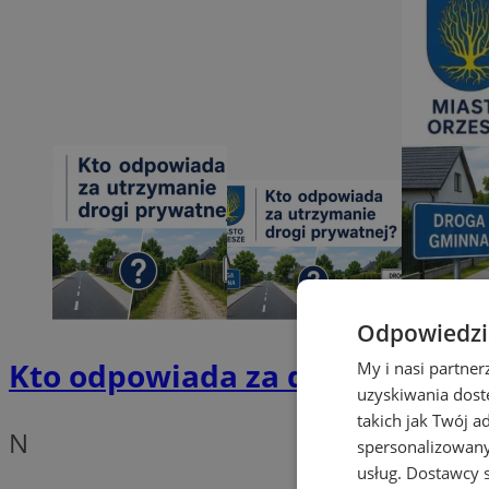
Odpowiedzia
Kto odpowiada za drogę prywat
My i nasi partne
uzyskiwania dost
takich jak Twój a
N
spersonalizowanyc
usług.
Dostawcy s