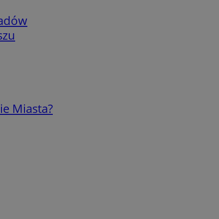
adów
szu
ie Miasta?