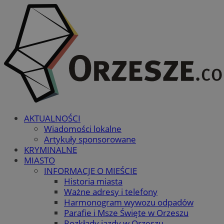
AKTUALNOŚCI
Wiadomości lokalne
Artykuły sponsorowane
KRYMINALNE
MIASTO
INFORMACJE O MIEŚCIE
Historia miasta
Ważne adresy i telefony
Harmonogram wywozu odpadów
Parafie i Msze Święte w Orzeszu
Rozkłady jazdy w Orzeszu