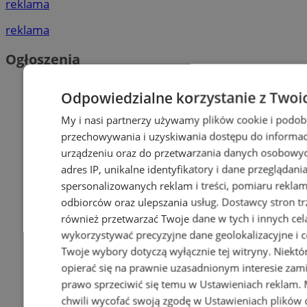
reklama
reklama
Ogłoszenia
Odpowiedzialne korzystanie z Twoi
My i nasi partnerzy używamy plików cookie i podob
przechowywania i uzyskiwania dostępu do informac
urządzeniu oraz do przetwarzania danych osobowych
adres IP, unikalne identyfikatory i dane przeglądani
spersonalizowanych reklam i treści, pomiaru reklam i
odbiorców oraz ulepszania usług.
Dostawcy stron tr
również przetwarzać Twoje dane w tych i innych cel
wykorzystywać precyzyjne dane geolokalizacyjne i c
Twoje wybory dotyczą wyłącznie tej witryny. Niekt
opierać się na prawnie uzasadnionym interesie zami
prawo sprzeciwić się temu w
Ustawieniach reklam
.
chwili wycofać swoją zgodę w
Ustawieniach plików 