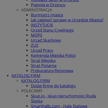
Pogoda w Orzeszu
ADMINISTRACJA
Burmistrz miasta
Jak załatwić sprawę w Urzędzie Miasta?
INSTYTUCJE
Urząd Stanu Cywilnego
MOPS
Urząd Skarbowy
ZUS
Urząd Pracy
Komenda Miejska Policji
Straż Miejska
Straż Pożarna
Prokuratura Rejonowa
KATALOG FIRM
KATALOG FIRM
Dodaj firmę do katalogu
POLECAMY
Skup.io - skup nieruchomości Ruda
Śląska
Smarthalls.com - Hale Stalowe