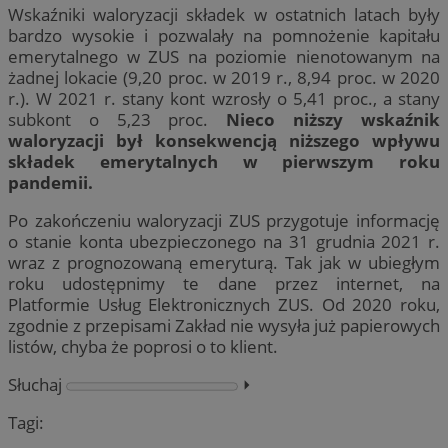
Wskaźniki waloryzacji składek w ostatnich latach były
bardzo wysokie i pozwalały na pomnożenie kapitału
emerytalnego w ZUS na poziomie nienotowanym na
żadnej lokacie (9,20 proc. w 2019 r., 8,94 proc. w 2020
r.). W 2021 r. stany kont wzrosły o 5,41 proc., a stany
subkont o 5,23 proc.
Nieco niższy wskaźnik
waloryzacji był konsekwencją niższego wpływu
składek emerytalnych w pierwszym roku
pandemii.
Po zakończeniu waloryzacji ZUS przygotuje informację
o stanie konta ubezpieczonego na 31 grudnia 2021 r.
wraz z prognozowaną emeryturą. Tak jak w ubiegłym
roku udostępnimy te dane przez internet, na
Platformie Usług Elektronicznych ZUS. Od 2020 roku,
zgodnie z przepisami Zakład nie wysyła już papierowych
listów, chyba że poprosi o to klient.
Słuchaj
⏵︎
Tagi: