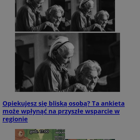
Opiekujesz się bliską osobą? Ta ankieta
może wpłynąć na przyszłe wsparcie w
regionie