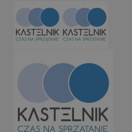
Niesklasyfikowane
Niezbędne
Wydajność
Targetowanie
Funkcjonalno
Niezbędne pliki cookie umożliwiają korzystanie z podstawowych fun
takich jak logowanie użytkownika i zarządzanie kontem. Bez niezb
można prawidłowo korzystać ze strony internetowej.
Provider
/
Okres
Nazwa
Domena
przechowywan
SessID
orzesze.com.pl
1 rok
QeSessID
orzesze.com.pl
1 rok
MvSessID
orzesze.com.pl
1 rok