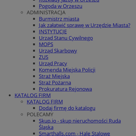
Pogoda w Orzeszu
ADMINISTRACJA
Burmistrz miasta
Jak załatwić sprawę w Urzędzie Miasta?
INSTYTUCJE
Urząd Stanu Cywilnego
MOPS
Urząd Skarbowy
ZUS
Urząd Pracy
Komenda Miejska Policji
Straż Miejska
Straż Pożarna
Prokuratura Rejonowa
KATALOG FIRM
KATALOG FIRM
Dodaj firmę do katalogu
POLECAMY
Skup.io - skup nieruchomości Ruda
Śląska
Smarthalls.com - Hale Stalowe