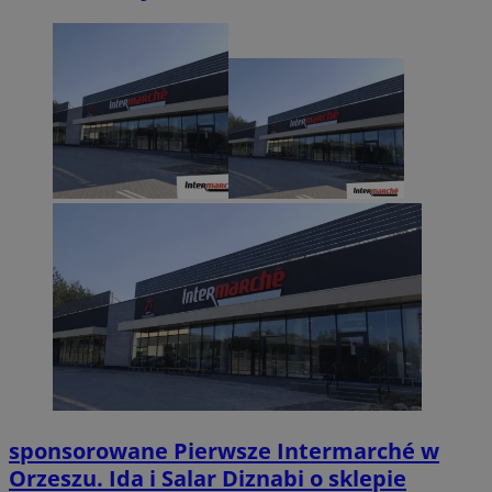
sponsorowane
Pierwsze Intermarché w
Orzeszu. Ida i Salar Diznabi o sklepie