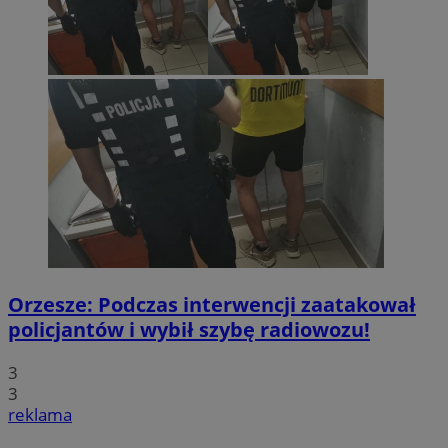
Orzesze: Podczas interwencji zaatakował
policjantów i wybił szybę radiowozu!
3
3
reklama