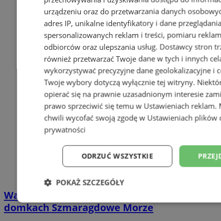
urządzeniu oraz do przetwarzania danych osobowych
adres IP, unikalne identyfikatory i dane przeglądani
spersonalizowanych reklam i treści, pomiaru reklam i
odbiorców oraz ulepszania usług.
Dostawcy stron tr
również przetwarzać Twoje dane w tych i innych cel
wykorzystywać precyzyjne dane geolokalizacyjne i c
Twoje wybory dotyczą wyłącznie tej witryny. Niekt
opierać się na prawnie uzasadnionym interesie zami
prawo sprzeciwić się temu w
Ustawieniach reklam
.
chwili wycofać swoją zgodę w
Ustawieniach plików 
prywatności
ODRZUĆ WSZYSTKIE
PRZEJ
POKAŻ SZCZEGÓŁY
Wakacyjny wypoczynek nad Bałtykiem w
Niezbędne
Wydajność
Targetowani
domkach Szmaragdowe Morze