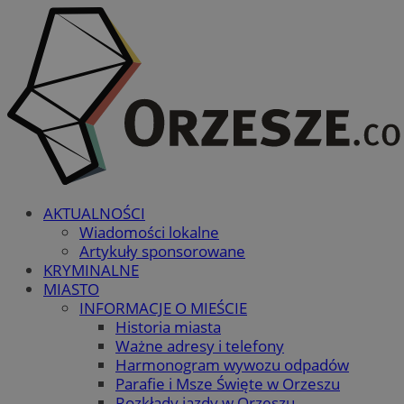
AKTUALNOŚCI
Wiadomości lokalne
Artykuły sponsorowane
KRYMINALNE
MIASTO
INFORMACJE O MIEŚCIE
Historia miasta
Ważne adresy i telefony
Harmonogram wywozu odpadów
Parafie i Msze Święte w Orzeszu
Rozkłady jazdy w Orzeszu