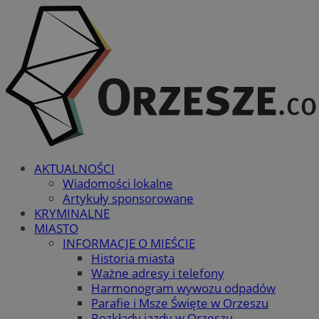
AKTUALNOŚCI
Wiadomości lokalne
Artykuły sponsorowane
KRYMINALNE
MIASTO
INFORMACJE O MIEŚCIE
Historia miasta
Ważne adresy i telefony
Harmonogram wywozu odpadów
Parafie i Msze Święte w Orzeszu
Rozkłady jazdy w Orzeszu