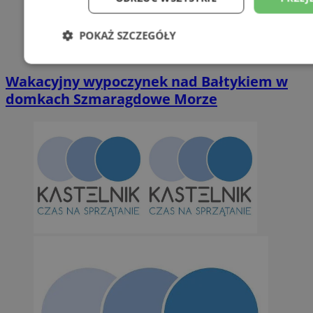
POKAŻ SZCZEGÓŁY
Niezbędne
Wydajność
Targetowani
Wakacyjny wypoczynek nad Bałtykiem w
domkach Szmaragdowe Morze
Niesklasyfikowane
Niezbędne
Wydajność
Targetowanie
Funkcjonalno
Niezbędne pliki cookie umożliwiają korzystanie z podstawowych fun
takich jak logowanie użytkownika i zarządzanie kontem. Bez niezb
można prawidłowo korzystać ze strony internetowej.
Provider
/
Okres
Nazwa
Domena
przechowywan