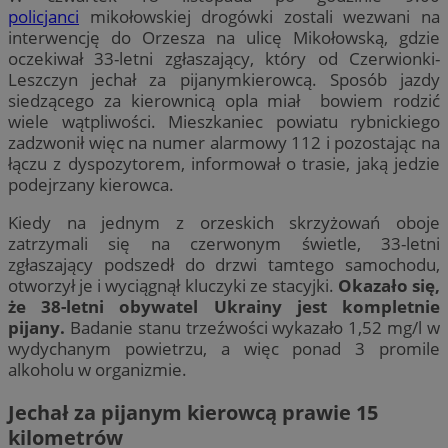
policjanci
mikołowskiej drogówki zostali wezwani na
interwencję do Orzesza na ulicę Mikołowską, gdzie
oczekiwał 33-letni zgłaszający, który od Czerwionki-
Leszczyn jechał za pijanymkierowcą. Sposób jazdy
siedzącego za kierownicą opla miał bowiem rodzić
wiele wątpliwości. Mieszkaniec powiatu rybnickiego
zadzwonił więc na numer alarmowy 112 i pozostając na
łączu z dyspozytorem, informował o trasie, jaką jedzie
podejrzany kierowca.
Kiedy na jednym z orzeskich skrzyżowań oboje
zatrzymali się na czerwonym świetle, 33-letni
zgłaszający podszedł do drzwi tamtego samochodu,
otworzył je i wyciągnął kluczyki ze stacyjki.
Okazało się,
że 38-letni obywatel Ukrainy jest kompletnie
pijany.
Badanie stanu trzeźwości wykazało 1,52 mg/l w
wydychanym powietrzu, a więc ponad 3 promile
alkoholu w organizmie.
Jechał za pijanym kierowcą prawie 15
kilometrów