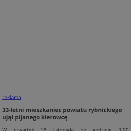
reklama
33-letni mieszkaniec powiatu rybnickiego
ujął pijanego kierowcę
W czwartek 18 listopada po godzinie 9.00