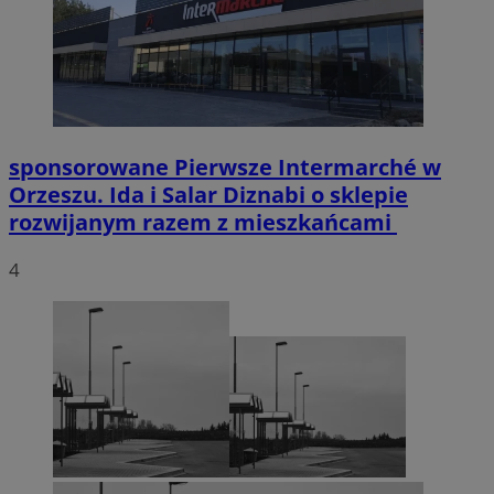
sponsorowane
Pierwsze Intermarché w
Orzeszu. Ida i Salar Diznabi o sklepie
rozwijanym razem z mieszkańcami
4