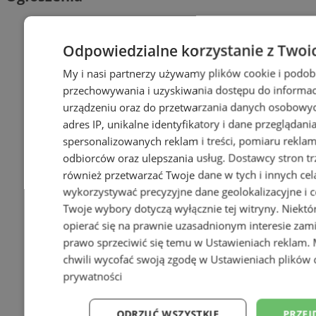
Odpowiedzialne korzystanie z Twoi
My i nasi partnerzy używamy plików cookie i podob
przechowywania i uzyskiwania dostępu do informac
urządzeniu oraz do przetwarzania danych osobowych
adres IP, unikalne identyfikatory i dane przeglądani
spersonalizowanych reklam i treści, pomiaru reklam i
odbiorców oraz ulepszania usług.
Dostawcy stron tr
również przetwarzać Twoje dane w tych i innych cel
wykorzystywać precyzyjne dane geolokalizacyjne i c
Twoje wybory dotyczą wyłącznie tej witryny. Niekt
opierać się na prawnie uzasadnionym interesie zami
prawo sprzeciwić się temu w
Ustawieniach reklam
.
chwili wycofać swoją zgodę w
Ustawieniach plików 
prywatności
ODRZUĆ WSZYSTKIE
PRZEJ