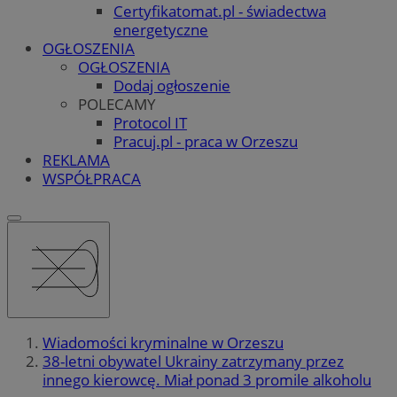
Certyfikatomat.pl - świadectwa
energetyczne
OGŁOSZENIA
OGŁOSZENIA
Dodaj ogłoszenie
POLECAMY
Protocol IT
Pracuj.pl - praca w Orzeszu
REKLAMA
WSPÓŁPRACA
Wiadomości kryminalne w Orzeszu
38-letni obywatel Ukrainy zatrzymany przez
innego kierowcę. Miał ponad 3 promile alkoholu