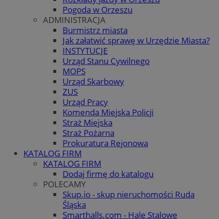
Pogoda w Orzeszu
ADMINISTRACJA
Burmistrz miasta
Jak załatwić sprawę w Urzędzie Miasta?
INSTYTUCJE
Urząd Stanu Cywilnego
MOPS
Urząd Skarbowy
ZUS
Urząd Pracy
Komenda Miejska Policji
Straż Miejska
Straż Pożarna
Prokuratura Rejonowa
KATALOG FIRM
KATALOG FIRM
Dodaj firmę do katalogu
POLECAMY
Skup.io - skup nieruchomości Ruda
Śląska
Smarthalls.com - Hale Stalowe