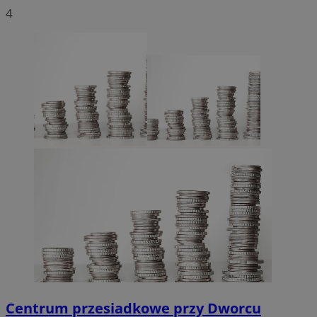
4
Centrum przesiadkowe przy Dworcu