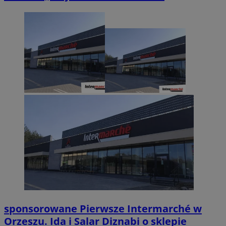
sponsorowane
Pierwsze Intermarché w
Orzeszu. Ida i Salar Diznabi o sklepie