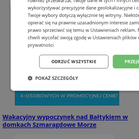
również przetwarzać Twoje dane w tych i innych cel
wykorzystywać precyzyjne dane geolokalizacyjne i c
Twoje wybory dotyczą wyłącznie tej witryny. Niekt
opierać się na prawnie uzasadnionym interesie zami
prawo sprzeciwić się temu w
Ustawieniach reklam
.
chwili wycofać swoją zgodę w
Ustawieniach plików 
prywatności
ODRZUĆ WSZYSTKIE
PRZEJ
POKAŻ SZCZEGÓŁY
Niezbędne
Wydajność
Targetowani
Wakacyjny wypoczynek nad Bałtykiem w
Niesklasyfikowane
domkach Szmaragdowe Morze