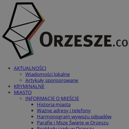
AKTUALNOŚCI
Wiadomości lokalne
Artykuły sponsorowane
KRYMINALNE
MIASTO
INFORMACJE O MIEŚCIE
Historia miasta
Ważne adresy i telefony
Harmonogram wywozu odpadów
Parafie i Msze Święte w Orzeszu
Rozkłady jazdy w Orzeszu