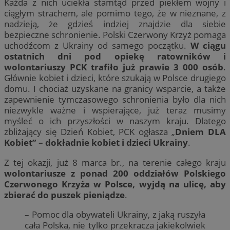
Każda z nich uciekła stamtąd przed piekłem wojny i
ciągłym strachem, ale pomimo tego, że w nieznane, z
nadzieją, że gdzieś indziej znajdzie dla siebie
bezpieczne schronienie. Polski Czerwony Krzyż pomaga
uchodźcom z Ukrainy od samego początku.
W ciągu
ostatnich dni pod opiekę ratowników i
wolontariuszy PCK trafiło już prawie 3 000 osób
.
Głównie kobiet i dzieci, które szukają w Polsce drugiego
domu. I chociaż uzyskane na granicy wsparcie, a także
zapewnienie tymczasowego schronienia było dla nich
niezwykle ważne i wspierające, już teraz musimy
myśleć o ich przyszłości w naszym kraju. Dlatego
zbliżający się Dzień Kobiet, PCK ogłasza „
Dniem DLA
Kobiet” – dokładnie kobiet i dzieci Ukrainy
.
Z tej okazji, już 8 marca br., na terenie całego kraju
wolontariusze z ponad 200 oddziałów Polskiego
Czerwonego Krzyża w Polsce, wyjdą na ulicę, aby
zbierać do puszek pieniądze
.
– Pomoc dla obywateli Ukrainy, z jaką ruszyła
cała Polska, nie tylko przekracza jakiekolwiek