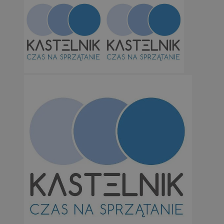
Niezbędne
Wydajność
Targetowanie
Funkcjonalno
Niezbędne pliki cookie umożliwiają korzystanie z podstawowych fun
takich jak logowanie użytkownika i zarządzanie kontem. Bez niezb
można prawidłowo korzystać ze strony internetowej.
Provider
/
Okres
Nazwa
Domena
przechowywan
SessID
orzesze.com.pl
1 rok
QeSessID
orzesze.com.pl
1 rok
MvSessID
orzesze.com.pl
1 rok
VISITOR_PRIVACY_METADATA
5 miesięcy 4
YouTube
tygodnie
.youtube.com