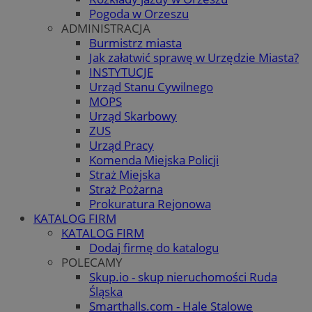
Pogoda w Orzeszu
ADMINISTRACJA
Burmistrz miasta
Jak załatwić sprawę w Urzędzie Miasta?
INSTYTUCJE
Urząd Stanu Cywilnego
MOPS
Urząd Skarbowy
ZUS
Urząd Pracy
Komenda Miejska Policji
Straż Miejska
Straż Pożarna
Prokuratura Rejonowa
KATALOG FIRM
KATALOG FIRM
Dodaj firmę do katalogu
POLECAMY
Skup.io - skup nieruchomości Ruda
Śląska
Smarthalls.com - Hale Stalowe