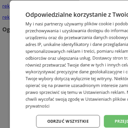
reklama
Odpowiedzialne korzystanie z Twoi
reklama
My i nasi partnerzy używamy plików cookie i podob
Ogłoszenia
przechowywania i uzyskiwania dostępu do informac
urządzeniu oraz do przetwarzania danych osobowych
adres IP, unikalne identyfikatory i dane przeglądani
spersonalizowanych reklam i treści, pomiaru reklam i
odbiorców oraz ulepszania usług.
Dostawcy stron tr
również przetwarzać Twoje dane w tych i innych cel
wykorzystywać precyzyjne dane geolokalizacyjne i c
Twoje wybory dotyczą wyłącznie tej witryny. Niekt
opierać się na prawnie uzasadnionym interesie zami
prawo sprzeciwić się temu w
Ustawieniach reklam
.
chwili wycofać swoją zgodę w
Ustawieniach plików 
prywatności
ODRZUĆ WSZYSTKIE
PRZEJ