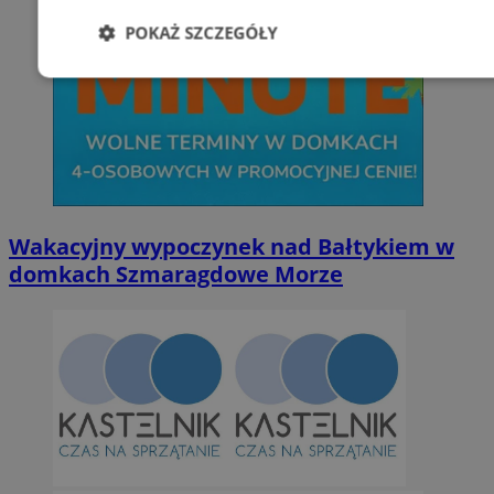
POKAŻ SZCZEGÓŁY
Niezbędne
Wydajność
Targetowani
Niesklasyfikowane
Wakacyjny wypoczynek nad Bałtykiem w
domkach Szmaragdowe Morze
Niezbędne
Wydajność
Targetowanie
Funkcjonalno
Niezbędne pliki cookie umożliwiają korzystanie z podstawowych fun
takich jak logowanie użytkownika i zarządzanie kontem. Bez niezb
można prawidłowo korzystać ze strony internetowej.
Provider
/
Okres
Nazwa
Domena
przechowywan
SessID
orzesze.com.pl
1 rok