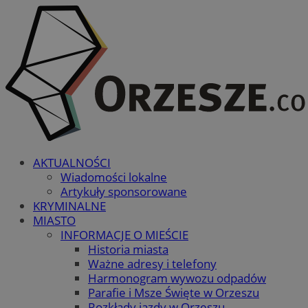
AKTUALNOŚCI
Wiadomości lokalne
Artykuły sponsorowane
KRYMINALNE
MIASTO
INFORMACJE O MIEŚCIE
Historia miasta
Ważne adresy i telefony
Harmonogram wywozu odpadów
Parafie i Msze Święte w Orzeszu
Rozkłady jazdy w Orzeszu