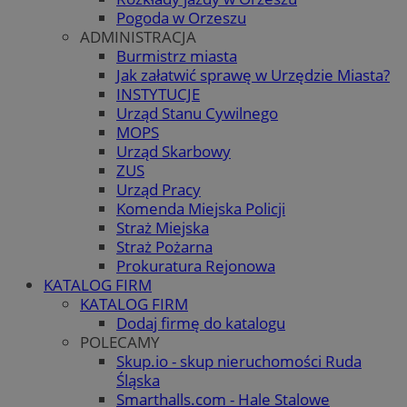
Pogoda w Orzeszu
ADMINISTRACJA
Burmistrz miasta
Jak załatwić sprawę w Urzędzie Miasta?
INSTYTUCJE
Urząd Stanu Cywilnego
MOPS
Urząd Skarbowy
ZUS
Urząd Pracy
Komenda Miejska Policji
Straż Miejska
Straż Pożarna
Prokuratura Rejonowa
KATALOG FIRM
KATALOG FIRM
Dodaj firmę do katalogu
POLECAMY
Skup.io - skup nieruchomości Ruda
Śląska
Smarthalls.com - Hale Stalowe