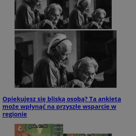
Opiekujesz się bliską osobą? Ta ankieta
może wpłynąć na przyszłe wsparcie w
regionie