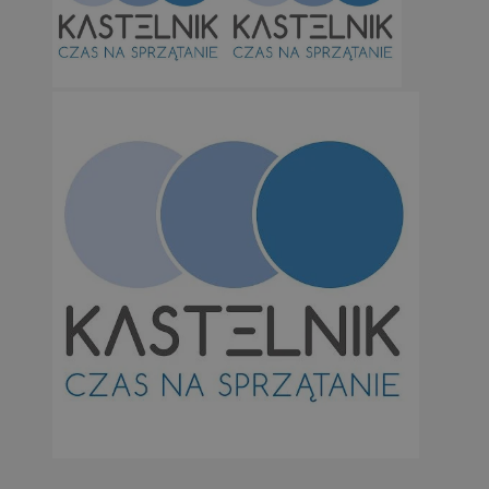
Niezbędne
Wydajność
Targetowanie
Funkcjonalno
Niezbędne pliki cookie umożliwiają korzystanie z podstawowych fun
takich jak logowanie użytkownika i zarządzanie kontem. Bez niezb
można prawidłowo korzystać ze strony internetowej.
Provider
/
Okres
Nazwa
Domena
przechowywan
SessID
orzesze.com.pl
1 rok
QeSessID
orzesze.com.pl
1 rok
MvSessID
orzesze.com.pl
1 rok
VISITOR_PRIVACY_METADATA
5 miesięcy 4
YouTube
tygodnie