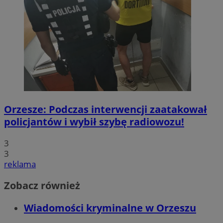
Orzesze: Podczas interwencji zaatakował
policjantów i wybił szybę radiowozu!
3
3
reklama
Zobacz również
Wiadomości kryminalne w Orzeszu