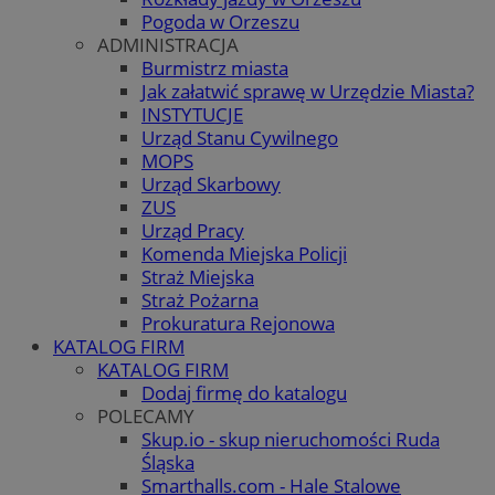
Pogoda w Orzeszu
ADMINISTRACJA
Burmistrz miasta
Jak załatwić sprawę w Urzędzie Miasta?
INSTYTUCJE
Urząd Stanu Cywilnego
MOPS
Urząd Skarbowy
ZUS
Urząd Pracy
Komenda Miejska Policji
Straż Miejska
Straż Pożarna
Prokuratura Rejonowa
KATALOG FIRM
KATALOG FIRM
Dodaj firmę do katalogu
POLECAMY
Skup.io - skup nieruchomości Ruda
Śląska
Smarthalls.com - Hale Stalowe