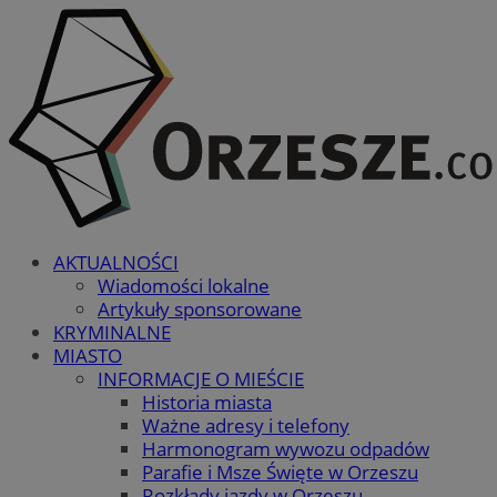
AKTUALNOŚCI
Wiadomości lokalne
Artykuły sponsorowane
KRYMINALNE
MIASTO
INFORMACJE O MIEŚCIE
Historia miasta
Ważne adresy i telefony
Harmonogram wywozu odpadów
Parafie i Msze Święte w Orzeszu
Rozkłady jazdy w Orzeszu