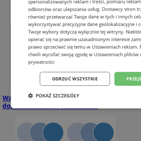
spersonalizowanych reklam i treści, pomiaru reklam i
odbiorców oraz ulepszania usług.
Dostawcy stron tr
również przetwarzać Twoje dane w tych i innych cel
wykorzystywać precyzyjne dane geolokalizacyjne i c
Twoje wybory dotyczą wyłącznie tej witryny. Niekt
opierać się na prawnie uzasadnionym interesie zami
prawo sprzeciwić się temu w
Ustawieniach reklam
.
chwili wycofać swoją zgodę w
Ustawieniach plików 
prywatności
ODRZUĆ WSZYSTKIE
PRZEJ
POKAŻ SZCZEGÓŁY
Wakacyjny wypoczynek nad Bałtykiem w
domkach Szmaragdowe Morze
Niezbędne
Wydajność
Targetowani
Niesklasyfikowane