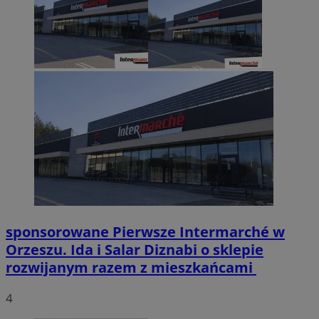
sponsorowane
Pierwsze Intermarché w
Orzeszu. Ida i Salar Diznabi o sklepie
rozwijanym razem z mieszkańcami
4