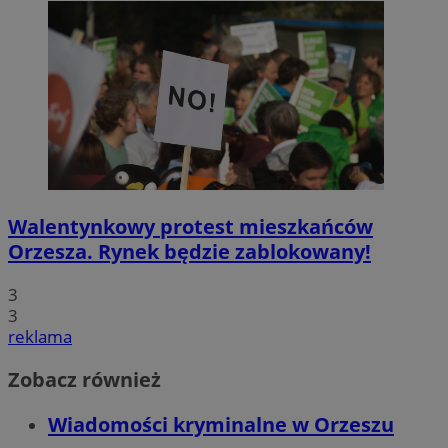
Walentynkowy protest mieszkańców
Orzesza. Rynek będzie zablokowany!
3
3
reklama
Zobacz również
Wiadomości kryminalne w Orzeszu