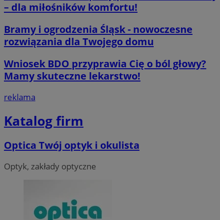
– dla miłośników komfortu!
__cf_bm
29 minut 59
Cloudflare
sekund
Inc.
.x.com
Bramy i ogrodzenia Śląsk - nowoczesne
rozwiązania dla Twojego domu
Wniosek BDO przyprawia Cię o ból głowy?
Mamy skuteczne lekarstwo!
reklama
CookieScriptConsent
4 tygodnie 2 d
CookieScript
orzesze.com.pl
Katalog firm
Optica Twój optyk i okulista
Optyk, zakłady optyczne
__cf_bm
29 minut 55
Cloudflare
sekund
Inc.
.twitter.com