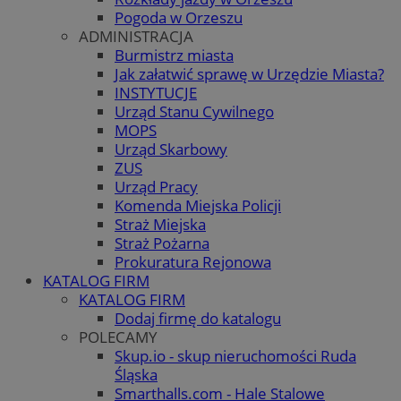
Pogoda w Orzeszu
ADMINISTRACJA
Burmistrz miasta
Jak załatwić sprawę w Urzędzie Miasta?
INSTYTUCJE
Urząd Stanu Cywilnego
MOPS
Urząd Skarbowy
ZUS
Urząd Pracy
Komenda Miejska Policji
Straż Miejska
Straż Pożarna
Prokuratura Rejonowa
KATALOG FIRM
KATALOG FIRM
Dodaj firmę do katalogu
POLECAMY
Skup.io - skup nieruchomości Ruda
Śląska
Smarthalls.com - Hale Stalowe