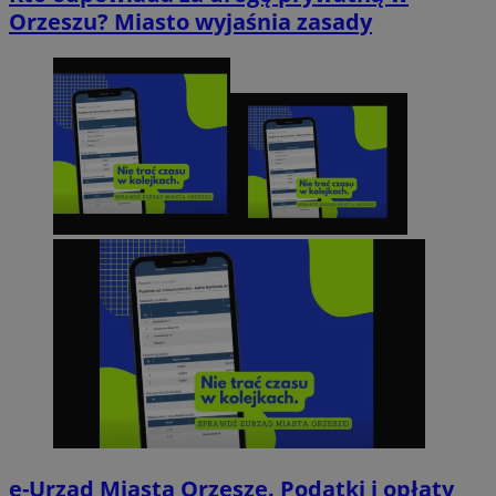
Orzeszu? Miasto wyjaśnia zasady
e-Urząd Miasta Orzesze. Podatki i opłaty