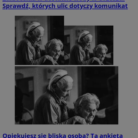
Sprawdź, których ulic dotyczy komunikat
Opiekujesz się bliską osobą? Ta ankieta