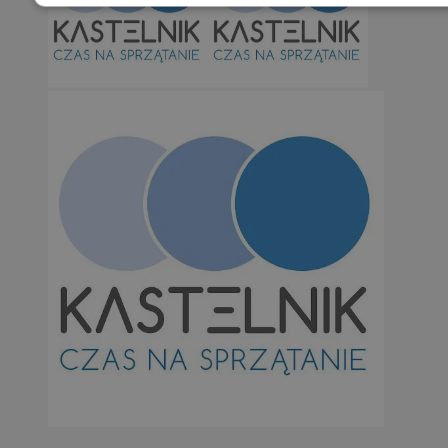
Niezbędne
Wydajność
Targetowani
Niesklasyfikowane
Niezbędne
Wydajność
Targetowanie
Funkcjonalno
Niezbędne pliki cookie umożliwiają korzystanie z podstawowych fun
takich jak logowanie użytkownika i zarządzanie kontem. Bez niezb
można prawidłowo korzystać ze strony internetowej.
Provider
/
Okres
Nazwa
Domena
przechowywan
SessID
orzesze.com.pl
1 rok
QeSessID
orzesze.com.pl
1 rok