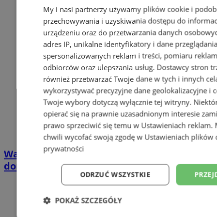
My i nasi partnerzy używamy plików cookie i podob
przechowywania i uzyskiwania dostępu do informac
urządzeniu oraz do przetwarzania danych osobowych
adres IP, unikalne identyfikatory i dane przeglądani
spersonalizowanych reklam i treści, pomiaru reklam i
odbiorców oraz ulepszania usług.
Dostawcy stron tr
również przetwarzać Twoje dane w tych i innych cel
wykorzystywać precyzyjne dane geolokalizacyjne i c
Twoje wybory dotyczą wyłącznie tej witryny. Niekt
opierać się na prawnie uzasadnionym interesie zami
prawo sprzeciwić się temu w
Ustawieniach reklam
.
chwili wycofać swoją zgodę w
Ustawieniach plików 
prywatności
Wakacyjny wypoczynek nad Bałtykiem w
domkach Szmaragdowe Morze
ODRZUĆ WSZYSTKIE
PRZEJ
POKAŻ SZCZEGÓŁY