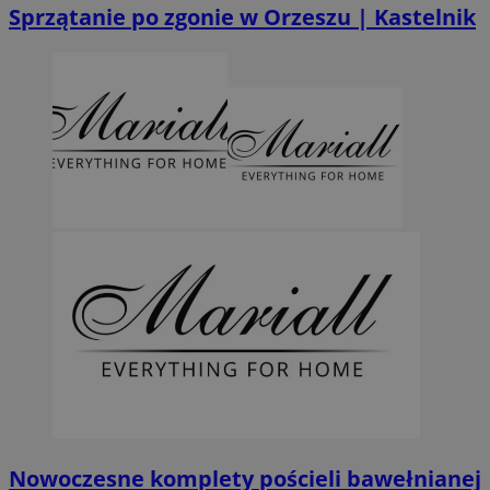
Sprzątanie po zgonie w Orzeszu | Kastelnik
MvSessID
orzesze.com.pl
1 rok
VISITOR_PRIVACY_METADATA
5 miesięcy 4
YouTube
tygodnie
.youtube.com
Googl
Nowoczesne komplety pościeli bawełnianej