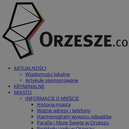
AKTUALNOŚCI
Wiadomości lokalne
Artykuły sponsorowane
KRYMINALNE
MIASTO
INFORMACJE O MIEŚCIE
Historia miasta
Ważne adresy i telefony
Harmonogram wywozu odpadów
Parafie i Msze Święte w Orzeszu
Rozkłady jazdy w Orzeszu