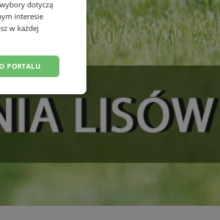
 wybory dotyczą
nym interesie
sz w każdej
DO PORTALU
esklasyfikowane
ane
owanie użytkownika i
j.