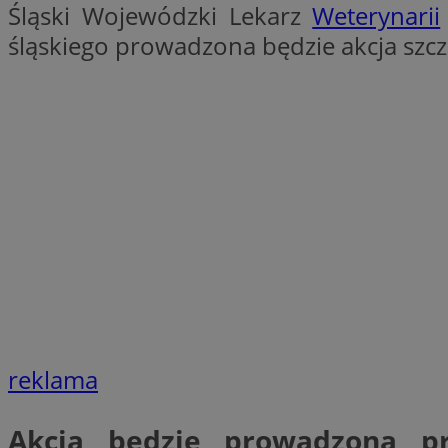
Śląski Wojewódzki Lekarz
Weterynarii
SessID
śląskiego prowadzona będzie akcja szcz
QeSessID
MvSessID
VISITOR_PRIVACY_
__cf_bm
CookieScriptConse
reklama
__cf_bm
Akcja będzie prowadzona pr