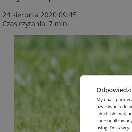
24 sierpnia 2020 09:45
Czas czytania: 7 min.
Odpowiedzia
My i nasi partne
uzyskiwania dost
takich jak Twój a
spersonalizowanyc
usług.
Dostawcy s