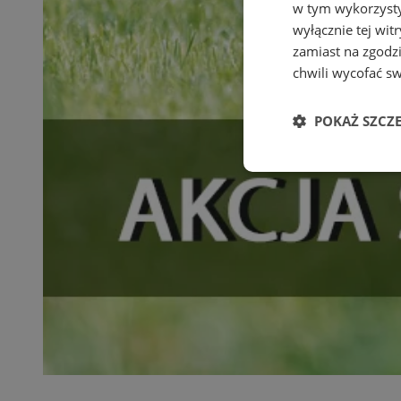
w tym wykorzysty
wyłącznie tej wi
zamiast na zgodz
chwili wycofać s
POKAŻ SZCZ
Niezbędne
Ni
Niezbędne pliki cook
zarządzanie kontem. 
Nazwa