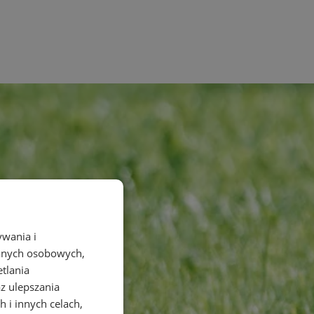
ywania i
danych osobowych,
etlania
az ulepszania
 i innych celach,