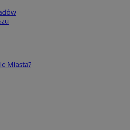
adów
szu
ie Miasta?