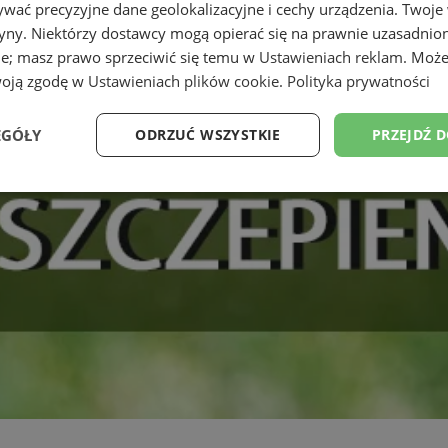
wać precyzyjne dane geolokalizacyjne i cechy urządzenia. Twoje
tryny. Niektórzy dostawcy mogą opierać się na prawnie uzasadnio
ie; masz prawo sprzeciwić się temu w
Ustawieniach reklam
. Może
woją zgodę w
Ustawieniach plików cookie
.
Polityka prywatności
EGÓŁY
ODRZUĆ WSZYSTKIE
PRZEJDŹ 
Wydajność
Targetowanie
Funkcjonalność
Ni
ezbędne
Wydajność
Targetowanie
Funkcjonalność
Niesklasyfikow
ie umożliwiają korzystanie z podstawowych funkcji strony internetowej, takich jak log
Bez niezbędnych plików cookie nie można prawidłowo korzystać ze strony internetowe
Provider
/
Okres
Opis
Domena
przechowywania