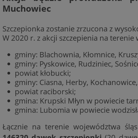
Muchowiec
Nazwa
Nazwa
ustat_agfw3qpwXtz
Nazwa
Szczepionka zostanie zrzucona z wysok
ustat_8hezdrw6jXd
_clck
__gads
W 2020 r. z akcji szczepienia na terenie
openstat_12e0dbc
openstat_gid
_ga
MR
gminy: Blachownia, Kłomnice, Krus
openstat_axigzz1m6
gminy: Pyskowice, Rudziniec, Sośnic
ustat_Xljcjgyrsdcu
ANONCHK
powiat kłobucki;
__Secure-YNID
gminy: Ciasna, Herby, Kochanowice,
WMF-Uniq
_clsk
powiat raciborski;
ustat_b6x6h2kseuk
__Secure-
ROLLOUT_TOKEN
ustat_bl8Xwye1zkqx
gmina: Krupski Młyn w powiecie ta
ustat_bt5j7dtfgm4
gmina: Lubomia w powiecie wodzis
_ga_1ZETYXEVYH
ustat_yzw2k52aXskv
_fbp
FCCDCF
Łącznie na terenie województwa śląsk
ustat_htx5jy2dajf
146320 dawek szczepionki
(20 dawek
__eoi