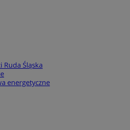
i Ruda Śląska
we
twa energetyczne