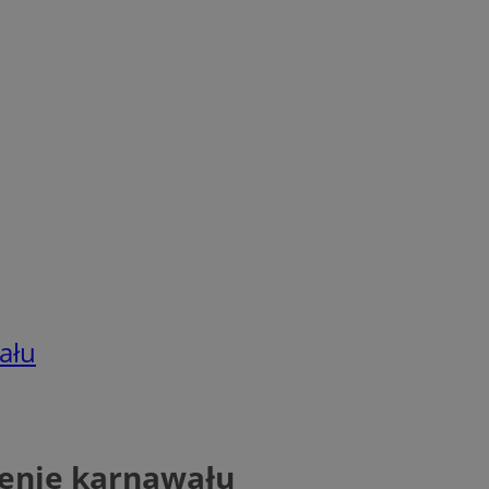
ału
zenie karnawału