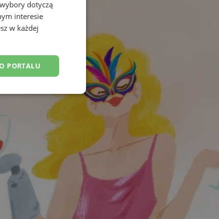
 wybory dotyczą
nym interesie
sz w każdej
DO PORTALU
esklasyfikowane
ane
owanie użytkownika i
j.