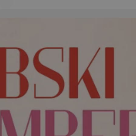
orzesze.com.pl
1 rok
Ten plik cookie przechowuje identyfi
orzesze.com.pl
1 rok
Ten plik cookie przechowuje identyfi
orzesze.com.pl
1 rok
Ten plik cookie przechowuje identyfi
METADATA
5 miesięcy 4
Ten plik cookie przechowuje inform
YouTube
tygodnie
użytkownika oraz jego preferencjac
.youtube.com
prywatności podczas korzystania z w
wybory dotyczące polityki prywatno
zgody, zapewniając ich przestrzega
wizytach. Dzięki temu użytkownik 
konfigurować swoich preferencji, c
zgodność z regulacjami ochrony da
29 minut 59
Ten plik cookie służy do rozróżniani
Cloudflare
sekund
to korzystne dla strony internetow
Inc.
umożliwia tworzenie ważnych rapo
.x.com
korzystania z jej witryny internetow
nt
4 tygodnie 2 dni
Ten plik cookie jest używany przez 
CookieScript
Google Privacy Policy
Script.com do zapamiętywania prefe
orzesze.com.pl
zgody użytkownika na pliki cookie. 
aby baner cookie Cookie-Script.com
29 minut 55
Ten plik cookie służy do rozróżniani
Cloudflare
sekund
to korzystne dla strony internetow
Inc.
umożliwia tworzenie ważnych rapo
.twitter.com
korzystania z jej witryny internetow