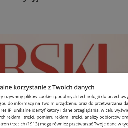
lne korzystanie z Twoich danych
rzy używamy plików cookie i podobnych technologii do przechow
ępu do informacji na Twoim urządzeniu oraz do przetwarzania 
dres IP, unikalne identyfikatory i dane przeglądania, w celu wyświ
h reklam i treści, pomiaru reklam i treści, analizy odbiorców or
tron trzecich (1913)
mogą również przetwarzać Twoje dane w tych