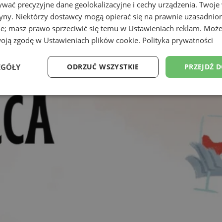
wać precyzyjne dane geolokalizacyjne i cechy urządzenia. Twoje
tryny. Niektórzy dostawcy mogą opierać się na prawnie uzasadnio
ie; masz prawo sprzeciwić się temu w
Ustawieniach reklam
. Może
woją zgodę w
Ustawieniach plików cookie
.
Polityka prywatności
EGÓŁY
ODRZUĆ WSZYSTKIE
PRZEJDŹ 
Wydajność
Targetowanie
Funkcjonalność
Ni
ezbędne
Wydajność
Targetowanie
Funkcjonalność
Niesklasyfikow
ie umożliwiają korzystanie z podstawowych funkcji strony internetowej, takich jak log
Bez niezbędnych plików cookie nie można prawidłowo korzystać ze strony internetowe
Provider
/
Okres
Opis
Domena
przechowywania