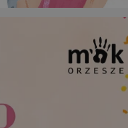
kator sesji.
kator sesji.
kator sesji.
acje o zgodzie
h dotyczących
itryny. Rejestruje
ści i ustawień
nie w kolejnych
nie musi ponownie
o zwiększa wygodę i
nych.
a ludzi i botów. Jest
ej, ponieważ
rtów na temat
ej.
usługę Cookie-
rencji dotyczących
Jest to konieczne,
 działał poprawnie.
a ludzi i botów. Jest
ej, ponieważ
rtów na temat
ej.