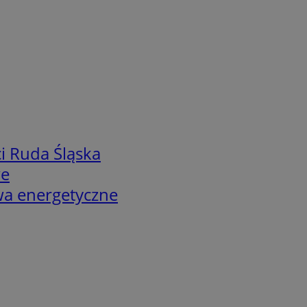
i Ruda Śląska
we
twa energetyczne