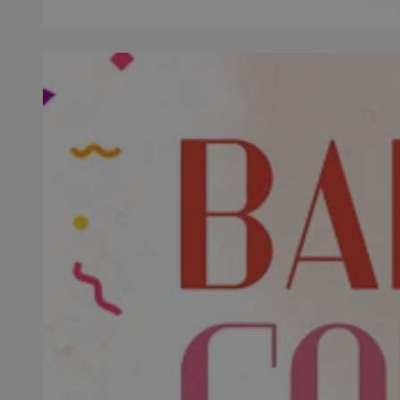
SessID
QeSessID
MvSessID
VISITOR_PRIVACY_
__cf_bm
CookieScriptConse
__cf_bm