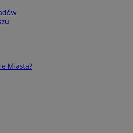
adów
szu
ie Miasta?