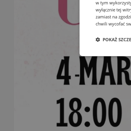
w tym wykorzysty
wyłącznie tej wi
zamiast na zgodz
chwili wycofać s
POKAŻ SZCZ
Niezbędne
Ni
Niezbędne pliki cook
zarządzanie kontem. 
Nazwa