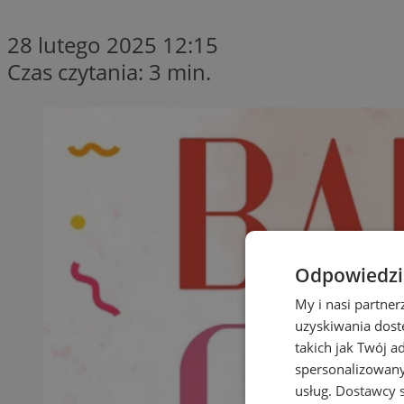
28 lutego 2025 12:15
Czas czytania: 3 min.
Odpowiedzia
My i nasi partne
uzyskiwania dost
takich jak Twój a
spersonalizowanyc
usług.
Dostawcy s