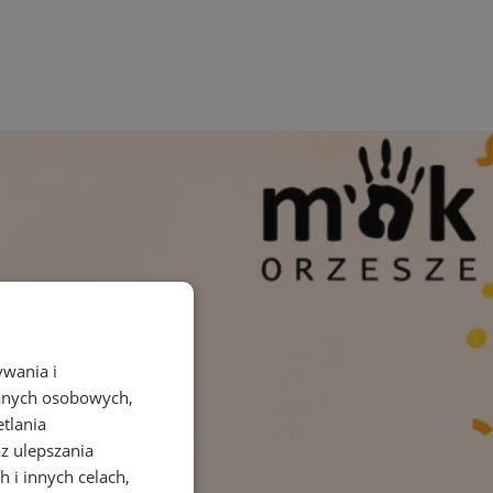
ywania i
danych osobowych,
etlania
az ulepszania
 i innych celach,