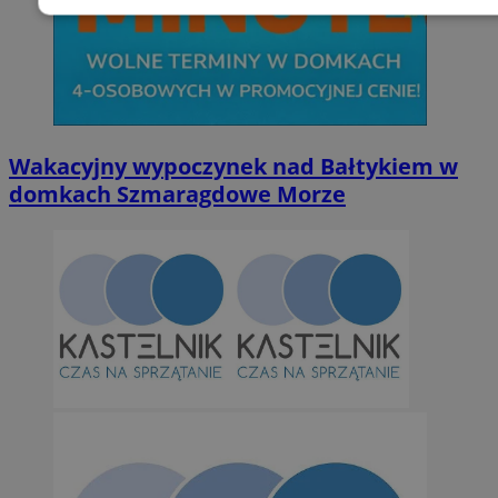
Niezbędne
Wydajność
Targetowani
Niesklasyfikowane
Wakacyjny wypoczynek nad Bałtykiem w
domkach Szmaragdowe Morze
Niezbędne
Wydajność
Targetowanie
Funkcjonalno
Niezbędne pliki cookie umożliwiają korzystanie z podstawowych fun
takich jak logowanie użytkownika i zarządzanie kontem. Bez niezb
można prawidłowo korzystać ze strony internetowej.
Provider
/
Okres
Nazwa
Domena
przechowywan
SessID
orzesze.com.pl
1 rok
QeSessID
orzesze.com.pl
1 rok