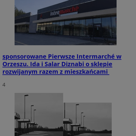
sponsorowane
Pierwsze Intermarché w
Orzeszu. Ida i Salar Diznabi o sklepie
rozwijanym razem z mieszkańcami
4