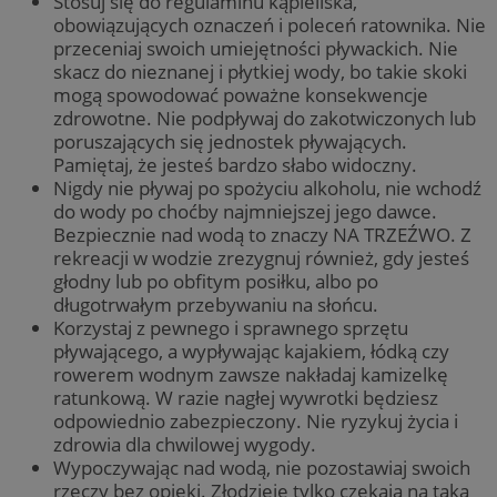
Stosuj się do regulaminu kąpieliska,
obowiązujących oznaczeń i poleceń ratownika. Nie
przeceniaj swoich umiejętności pływackich. Nie
skacz do nieznanej i płytkiej wody, bo takie skoki
mogą spowodować poważne konsekwencje
zdrowotne. Nie podpływaj do zakotwiczonych lub
poruszających się jednostek pływających.
Pamiętaj, że jesteś bardzo słabo widoczny.
Nigdy nie pływaj po spożyciu alkoholu, nie wchodź
do wody po choćby najmniejszej jego dawce.
Bezpiecznie nad wodą to znaczy NA TRZEŹWO. Z
rekreacji w wodzie zrezygnuj również, gdy jesteś
głodny lub po obfitym posiłku, albo po
długotrwałym przebywaniu na słońcu.
Korzystaj z pewnego i sprawnego sprzętu
pływającego, a wypływając kajakiem, łódką czy
rowerem wodnym zawsze nakładaj kamizelkę
ratunkową. W razie nagłej wywrotki będziesz
odpowiednio zabezpieczony. Nie ryzykuj życia i
zdrowia dla chwilowej wygody.
Wypoczywając nad wodą, nie pozostawiaj swoich
rzeczy bez opieki. Złodzieje tylko czekają na taką