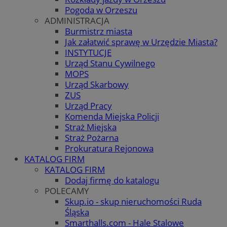
Pogoda w Orzeszu
ADMINISTRACJA
Burmistrz miasta
Jak załatwić sprawę w Urzędzie Miasta?
INSTYTUCJE
Urząd Stanu Cywilnego
MOPS
Urząd Skarbowy
ZUS
Urząd Pracy
Komenda Miejska Policji
Straż Miejska
Straż Pożarna
Prokuratura Rejonowa
KATALOG FIRM
KATALOG FIRM
Dodaj firmę do katalogu
POLECAMY
Skup.io - skup nieruchomości Ruda
Śląska
Smarthalls.com - Hale Stalowe