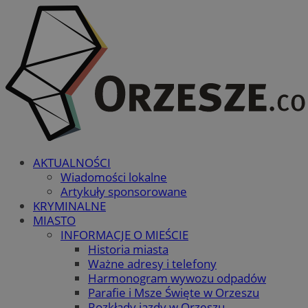
AKTUALNOŚCI
Wiadomości lokalne
Artykuły sponsorowane
KRYMINALNE
MIASTO
INFORMACJE O MIEŚCIE
Historia miasta
Ważne adresy i telefony
Harmonogram wywozu odpadów
Parafie i Msze Święte w Orzeszu
Rozkłady jazdy w Orzeszu