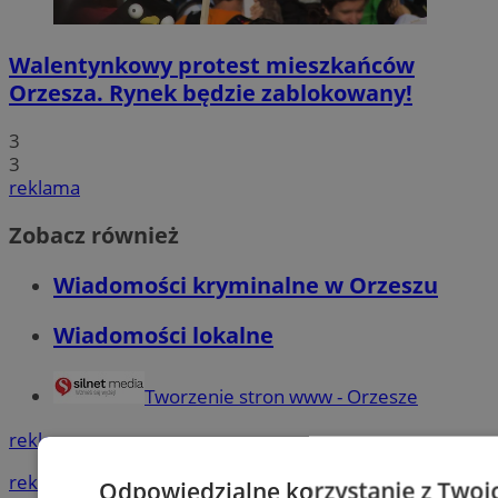
Walentynkowy protest mieszkańców
Orzesza. Rynek będzie zablokowany!
3
3
reklama
Zobacz również
Wiadomości kryminalne w Orzeszu
Wiadomości lokalne
Tworzenie stron www - Orzesze
reklama
reklama
Odpowiedzialne korzystanie z Twoi