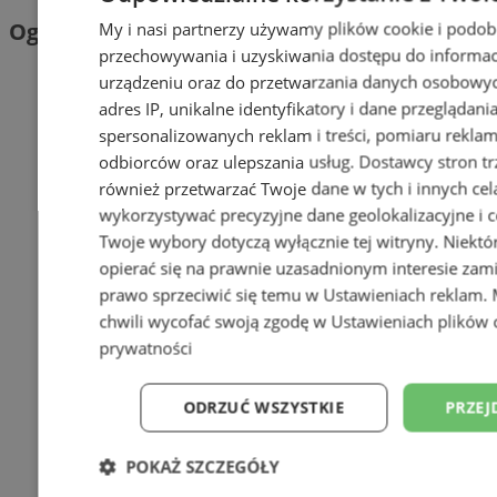
Ogłoszenia
My i nasi partnerzy używamy plików cookie i podob
przechowywania i uzyskiwania dostępu do informac
urządzeniu oraz do przetwarzania danych osobowych
adres IP, unikalne identyfikatory i dane przeglądani
spersonalizowanych reklam i treści, pomiaru reklam i
odbiorców oraz ulepszania usług.
Dostawcy stron tr
również przetwarzać Twoje dane w tych i innych cel
wykorzystywać precyzyjne dane geolokalizacyjne i c
Twoje wybory dotyczą wyłącznie tej witryny. Niekt
opierać się na prawnie uzasadnionym interesie zami
prawo sprzeciwić się temu w
Ustawieniach reklam
.
chwili wycofać swoją zgodę w
Ustawieniach plików 
prywatności
ODRZUĆ WSZYSTKIE
PRZEJ
POKAŻ SZCZEGÓŁY