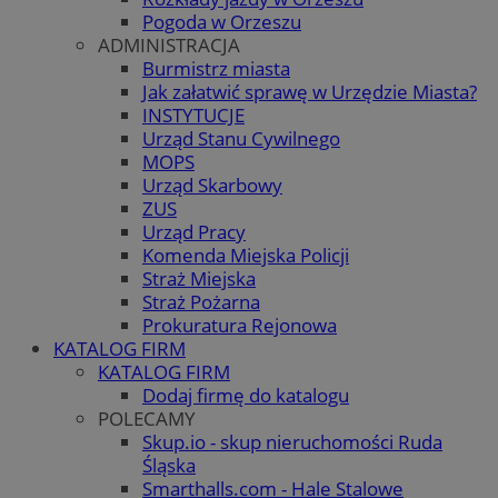
Pogoda w Orzeszu
ADMINISTRACJA
Burmistrz miasta
Jak załatwić sprawę w Urzędzie Miasta?
INSTYTUCJE
Urząd Stanu Cywilnego
MOPS
Urząd Skarbowy
ZUS
Urząd Pracy
Komenda Miejska Policji
Straż Miejska
Straż Pożarna
Prokuratura Rejonowa
KATALOG FIRM
KATALOG FIRM
Dodaj firmę do katalogu
POLECAMY
Skup.io - skup nieruchomości Ruda
Śląska
Smarthalls.com - Hale Stalowe