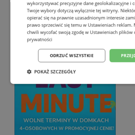
wykorzystywać precyzyjne dane geolokalizacyjne i c
Twoje wybory dotyczą wyłącznie tej witryny. Niekt
opierać się na prawnie uzasadnionym interesie zami
prawo sprzeciwić się temu w
Ustawieniach reklam
.
chwili wycofać swoją zgodę w
Ustawieniach plików 
prywatności
ODRZUĆ WSZYSTKIE
PRZEJ
POKAŻ SZCZEGÓŁY
Niezbędne
Wydajność
Targetowani
Niesklasyfikowane