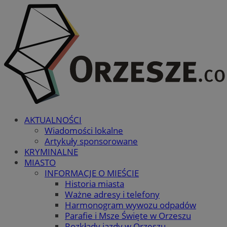
AKTUALNOŚCI
Wiadomości lokalne
Artykuły sponsorowane
KRYMINALNE
MIASTO
INFORMACJE O MIEŚCIE
Historia miasta
Ważne adresy i telefony
Harmonogram wywozu odpadów
Parafie i Msze Święte w Orzeszu
Rozkłady jazdy w Orzeszu