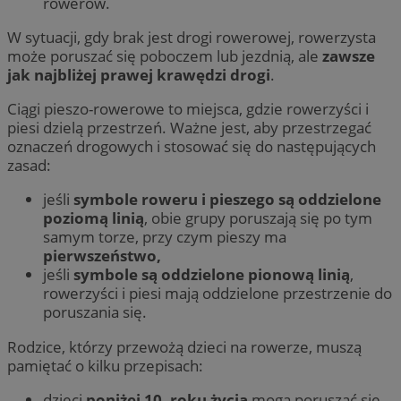
rowerów.
W sytuacji, gdy brak jest drogi rowerowej, rowerzysta
może poruszać się poboczem lub jezdnią, ale
zawsze
jak najbliżej prawej krawędzi drogi
.
Ciągi pieszo-rowerowe to miejsca, gdzie rowerzyści i
piesi dzielą przestrzeń. Ważne jest, aby przestrzegać
oznaczeń drogowych i stosować się do następujących
zasad:
jeśli
symbole roweru i pieszego są oddzielone
poziomą linią
, obie grupy poruszają się po tym
samym torze, przy czym pieszy ma
pierwszeństwo,
jeśli
symbole są oddzielone pionową linią
,
rowerzyści i piesi mają oddzielone przestrzenie do
poruszania się.
Rodzice, którzy przewożą dzieci na rowerze, muszą
pamiętać o kilku przepisach:
dzieci
poniżej 10. roku życia
mogą poruszać się