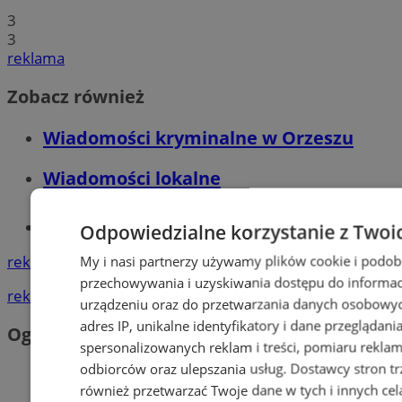
3
3
reklama
Zobacz również
Wiadomości kryminalne w Orzeszu
Wiadomości lokalne
Tworzenie stron www - Orzesze
Odpowiedzialne korzystanie z Twoi
reklama
My i nasi partnerzy używamy plików cookie i podob
przechowywania i uzyskiwania dostępu do informac
reklama
urządzeniu oraz do przetwarzania danych osobowych
adres IP, unikalne identyfikatory i dane przeglądani
Ogłoszenia
spersonalizowanych reklam i treści, pomiaru reklam i
odbiorców oraz ulepszania usług.
Dostawcy stron tr
również przetwarzać Twoje dane w tych i innych cel