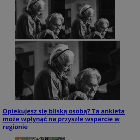
Opiekujesz się bliską osobą? Ta ankieta
może wpłynąć na przyszłe wsparcie w
regionie