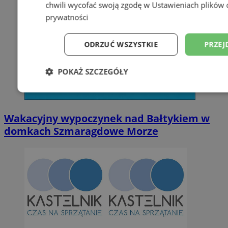
chwili wycofać swoją zgodę w
Ustawieniach plików 
prywatności
ODRZUĆ WSZYSTKIE
PRZEJ
POKAŻ SZCZEGÓŁY
Niezbędne
Wydajność
Targetowani
Wakacyjny wypoczynek nad Bałtykiem w
domkach Szmaragdowe Morze
Niesklasyfikowane
Niezbędne
Wydajność
Targetowanie
Funkcjonalno
Niezbędne pliki cookie umożliwiają korzystanie z podstawowych fun