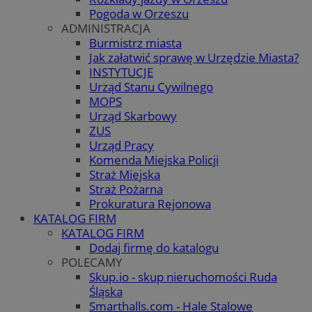
Pogoda w Orzeszu
ADMINISTRACJA
Burmistrz miasta
Jak załatwić sprawę w Urzędzie Miasta?
INSTYTUCJE
Urząd Stanu Cywilnego
MOPS
Urząd Skarbowy
ZUS
Urząd Pracy
Komenda Miejska Policji
Straż Miejska
Straż Pożarna
Prokuratura Rejonowa
KATALOG FIRM
KATALOG FIRM
Dodaj firmę do katalogu
POLECAMY
Skup.io - skup nieruchomości Ruda
Śląska
Smarthalls.com - Hale Stalowe