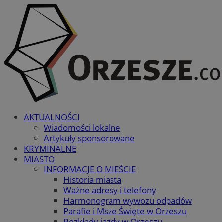
AKTUALNOŚCI
Wiadomości lokalne
Artykuły sponsorowane
KRYMINALNE
MIASTO
INFORMACJE O MIEŚCIE
Historia miasta
Ważne adresy i telefony
Harmonogram wywozu odpadów
Parafie i Msze Święte w Orzeszu
Rozkłady jazdy w Orzeszu