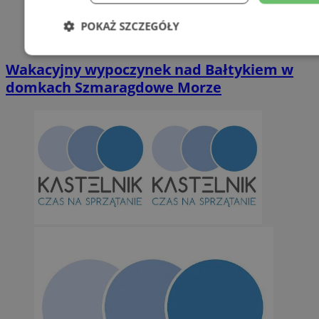
POKAŻ SZCZEGÓŁY
Niezbędne
Wydajność
Targetowani
Wakacyjny wypoczynek nad Bałtykiem w
domkach Szmaragdowe Morze
Niesklasyfikowane
Niezbędne
Wydajność
Targetowanie
Funkcjonalno
Niezbędne pliki cookie umożliwiają korzystanie z podstawowych fun
takich jak logowanie użytkownika i zarządzanie kontem. Bez niezb
można prawidłowo korzystać ze strony internetowej.
Provider
/
Okres
Nazwa
Domena
przechowywan
SessID
orzesze.com.pl
1 rok