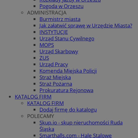
Pogoda w Orzeszu
ADMINISTRACJA
Burmistrz miasta
Jak załatwić sprawę w Urzędzie Miasta?
INSTYTUCJE
Urząd Stanu Cywilnego
MOPS
Urząd Skarbowy
ZUS
Urząd Pracy
Komenda Miejska Policji
Straż Miejska
Straż Pożarna
Prokuratura Rejonowa
KATALOG FIRM
KATALOG FIRM
Dodaj firmę do katalogu
POLECAMY
Skup.io - skup nieruchomości Ruda
Śląska
Smarthalls.com - Hale Stalowe