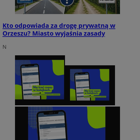
Kto odpowiada za drogę prywatną w
Orzeszu? Miasto wyjaśnia zasady
N