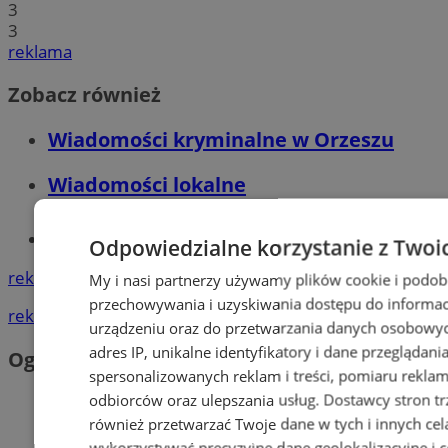
3
3
reklama
Zobacz również
Wiadomości kryminalne w Orzeszu
Wiadomości lokalne
Tworzenie stron www - Orzesze
Odpowiedzialne korzystanie z Twoi
reklama
My i nasi partnerzy używamy plików cookie i podob
przechowywania i uzyskiwania dostępu do informac
reklama
urządzeniu oraz do przetwarzania danych osobowych
adres IP, unikalne identyfikatory i dane przeglądani
Ogłoszenia
spersonalizowanych reklam i treści, pomiaru reklam i
odbiorców oraz ulepszania usług.
Dostawcy stron tr
również przetwarzać Twoje dane w tych i innych cel
wykorzystywać precyzyjne dane geolokalizacyjne i c