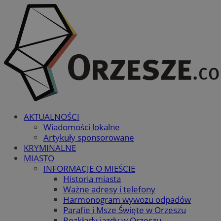
AKTUALNOŚCI
Wiadomości lokalne
Artykuły sponsorowane
KRYMINALNE
MIASTO
INFORMACJE O MIEŚCIE
Historia miasta
Ważne adresy i telefony
Harmonogram wywozu odpadów
Parafie i Msze Święte w Orzeszu
Rozkłady jazdy w Orzeszu