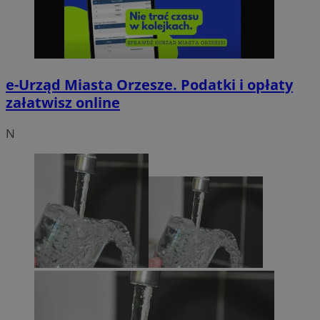
e-Urząd Miasta Orzesze. Podatki i opłaty
załatwisz online
N