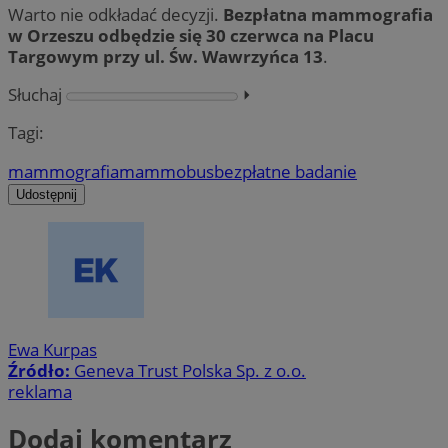
Warto nie odkładać decyzji.
Bezpłatna mammografia
w Orzeszu odbędzie się 30 czerwca na Placu
Targowym przy ul. Św. Wawrzyńca 13
.
Słuchaj
⏵︎
Tagi:
mammografia
mammobus
bezpłatne badanie
Udostępnij
Ewa Kurpas
Źródło:
Geneva Trust Polska Sp. z o.o.
reklama
Dodaj komentarz