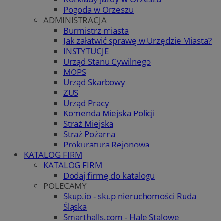
Pogoda w Orzeszu
ADMINISTRACJA
Burmistrz miasta
Jak załatwić sprawę w Urzędzie Miasta?
INSTYTUCJE
Urząd Stanu Cywilnego
MOPS
Urząd Skarbowy
ZUS
Urząd Pracy
Komenda Miejska Policji
Straż Miejska
Straż Pożarna
Prokuratura Rejonowa
KATALOG FIRM
KATALOG FIRM
Dodaj firmę do katalogu
POLECAMY
Skup.io - skup nieruchomości Ruda
Śląska
Smarthalls.com - Hale Stalowe