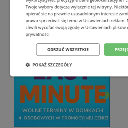
Twoje wybory dotyczą wyłącznie tej witryny. Niekt
opierać się na prawnie uzasadnionym interesie zami
prawo sprzeciwić się temu w
Ustawieniach reklam
.
chwili wycofać swoją zgodę w
Ustawieniach plików 
prywatności
ODRZUĆ WSZYSTKIE
PRZEJ
POKAŻ SZCZEGÓŁY
Niezbędne
Wydajność
Targetowani
Niesklasyfikowane