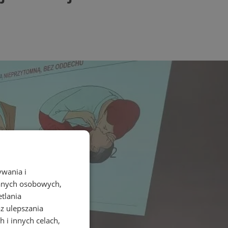
ywania i
danych osobowych,
etlania
az ulepszania
 i innych celach,