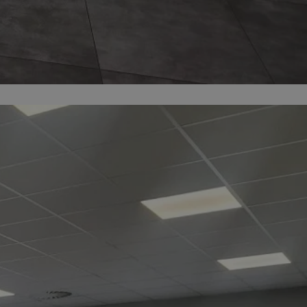
kator sesji.
kator sesji.
kator sesji.
acje o zgodzie
h dotyczących
itryny. Rejestruje
ści i ustawień
nie w kolejnych
nie musi ponownie
o zwiększa wygodę i
nych.
a ludzi i botów. Jest
ej, ponieważ
rtów na temat
ej.
usługę Cookie-
rencji dotyczących
Jest to konieczne,
 działał poprawnie.
a ludzi i botów. Jest
ej, ponieważ
rtów na temat
ej.