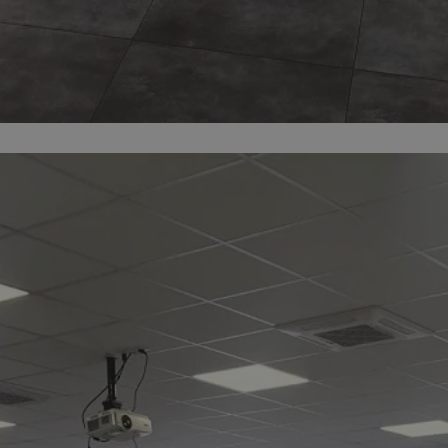
orzesze.com.pl
1 rok
Ten plik cookie przechowuje identyfi
orzesze.com.pl
1 rok
Ten plik cookie przechowuje identyfi
orzesze.com.pl
1 rok
Ten plik cookie przechowuje identyfi
METADATA
5 miesięcy 4
Ten plik cookie przechowuje inform
YouTube
tygodnie
użytkownika oraz jego preferencjac
.youtube.com
prywatności podczas korzystania z w
wybory dotyczące polityki prywatno
zgody, zapewniając ich przestrzega
wizytach. Dzięki temu użytkownik 
konfigurować swoich preferencji, c
zgodność z regulacjami ochrony da
29 minut 59
Ten plik cookie służy do rozróżniani
Cloudflare
sekund
to korzystne dla strony internetow
Inc.
umożliwia tworzenie ważnych rapo
.x.com
korzystania z jej witryny internetow
nt
4 tygodnie 2 dni
Ten plik cookie jest używany przez 
CookieScript
Google Privacy Policy
Script.com do zapamiętywania prefe
orzesze.com.pl
zgody użytkownika na pliki cookie. 
aby baner cookie Cookie-Script.com
29 minut 55
Ten plik cookie służy do rozróżniani
Cloudflare
sekund
to korzystne dla strony internetow
Inc.
umożliwia tworzenie ważnych rapo
.twitter.com
korzystania z jej witryny internetow