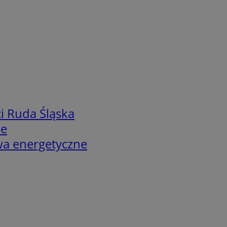
i Ruda Śląska
we
twa energetyczne