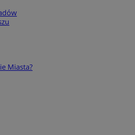
adów
szu
ie Miasta?