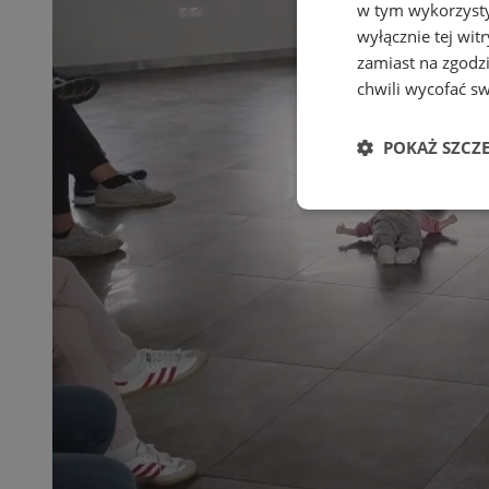
w tym wykorzysty
wyłącznie tej wi
zamiast na zgodz
chwili wycofać s
POKAŻ SZCZ
Niezbędne
Ni
Niezbędne pliki cook
zarządzanie kontem. 
Nazwa