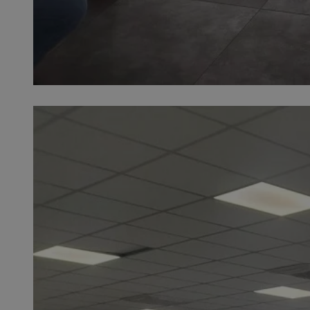
SessID
QeSessID
MvSessID
VISITOR_PRIVACY_
__cf_bm
CookieScriptConse
__cf_bm