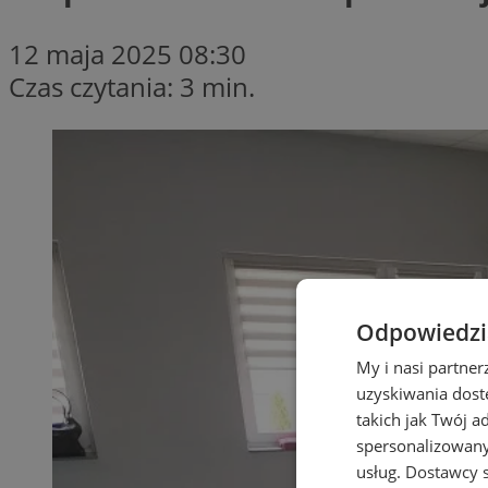
12 maja 2025 08:30
Czas czytania: 3 min.
Odpowiedzia
My i nasi partne
uzyskiwania dost
takich jak Twój a
spersonalizowanyc
usług.
Dostawcy s