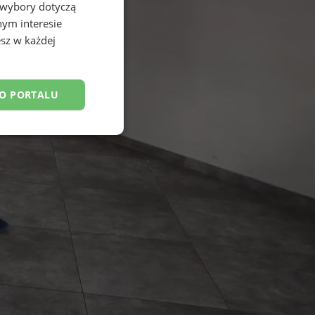
 wybory dotyczą
nym interesie
sz w każdej
DO PORTALU
esklasyfikowane
ane
owanie użytkownika i
j.