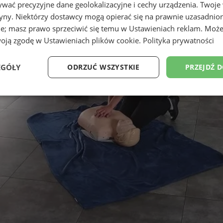
wać precyzyjne dane geolokalizacyjne i cechy urządzenia. Twoje
tryny. Niektórzy dostawcy mogą opierać się na prawnie uzasadnio
ie; masz prawo sprzeciwić się temu w
Ustawieniach reklam
. Może
woją zgodę w
Ustawieniach plików cookie
.
Polityka prywatności
EGÓŁY
ODRZUĆ WSZYSTKIE
PRZEJDŹ 
Wydajność
Targetowanie
Funkcjonalność
Ni
ezbędne
Wydajność
Targetowanie
Funkcjonalność
Niesklasyfikow
ie umożliwiają korzystanie z podstawowych funkcji strony internetowej, takich jak log
Bez niezbędnych plików cookie nie można prawidłowo korzystać ze strony internetowe
Provider
/
Okres
Opis
Domena
przechowywania