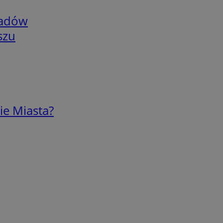
adów
szu
ie Miasta?