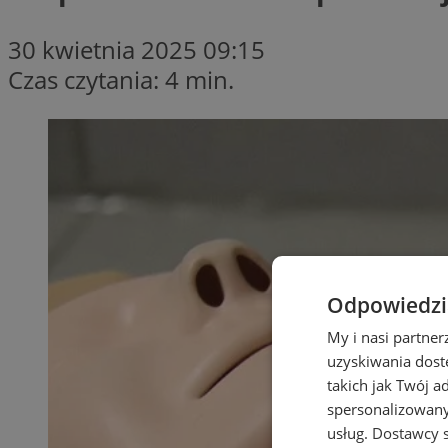
30 kwietnia 2025 09:15
Czas czytania: 4 min.
Odpowiedzia
My i nasi partne
uzyskiwania dost
takich jak Twój a
spersonalizowanyc
usług.
Dostawcy s