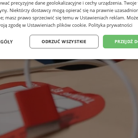
wać precyzyjne dane geolokalizacyjne i cechy urządzenia. Twoje
tryny. Niektórzy dostawcy mogą opierać się na prawnie uzasadnio
ie; masz prawo sprzeciwić się temu w
Ustawieniach reklam
. Może
woją zgodę w
Ustawieniach plików cookie
.
Polityka prywatności
EGÓŁY
ODRZUĆ WSZYSTKIE
PRZEJDŹ 
Wydajność
Targetowanie
Funkcjonalność
Ni
ezbędne
Wydajność
Targetowanie
Funkcjonalność
Niesklasyfikow
ie umożliwiają korzystanie z podstawowych funkcji strony internetowej, takich jak log
Bez niezbędnych plików cookie nie można prawidłowo korzystać ze strony internetowe
Provider
/
Okres
Opis
Domena
przechowywania