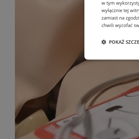
w tym wykorzysty
wyłącznie tej wi
zamiast na zgodz
chwili wycofać s
POKAŻ SZCZ
Niezbędne
Ni
Niezbędne pliki cook
zarządzanie kontem. 
Nazwa