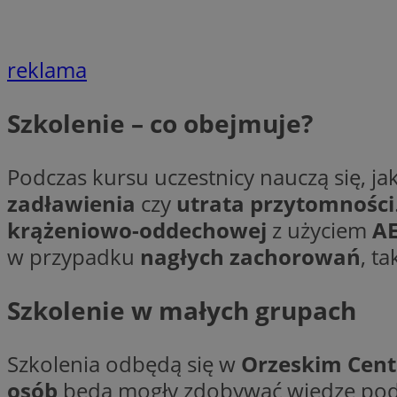
Nazwa
Nazwa
ustat_agfw3qpwXtz
Nazwa
reklama
ustat_8hezdrw6jXd
_clck
__gads
openstat_12e0dbc
Szkolenie – co obejmuje?
openstat_gid
_ga
MR
openstat_axigzz1m6
Podczas kursu uczestnicy nauczą się, ja
ustat_Xljcjgyrsdcu
ANONCHK
zadławienia
czy
utrata przytomności
__Secure-YNID
krążeniowo-oddechowej
z użyciem
A
WMF-Uniq
w przypadku
nagłych zachorowań
, ta
_clsk
ustat_b6x6h2kseuk
__Secure-
ROLLOUT_TOKEN
ustat_bl8Xwye1zkqx
Szkolenie w małych grupach
ustat_bt5j7dtfgm4
_ga_1ZETYXEVYH
ustat_yzw2k52aXskv
_fbp
FCCDCF
Szkolenia odbędą się w
Orzeskim Cent
ustat_htx5jy2dajf
osób
będą mogły zdobywać wiedzę pod 
__eoi