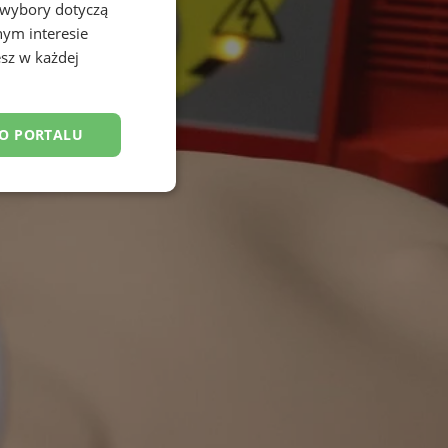
 wybory dotyczą
nym interesie
sz w każdej
DO PORTALU
esklasyfikowane
ane
owanie użytkownika i
j.