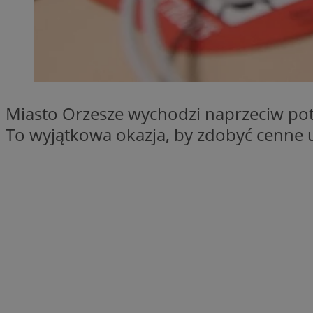
SessID
QeSessID
MvSessID
VISITOR_PRIVACY_
Miasto Orzesze wychodzi naprzeciw po
To wyjątkowa okazja, by zdobyć cenne u
__cf_bm
CookieScriptConse
__cf_bm