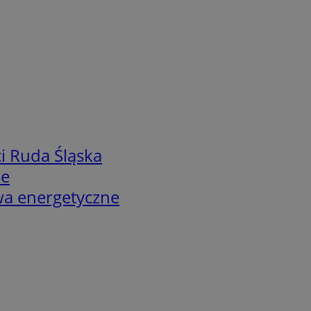
i Ruda Śląska
we
twa energetyczne