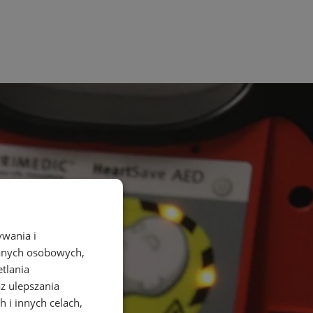
ywania i
danych osobowych,
etlania
az ulepszania
 i innych celach,