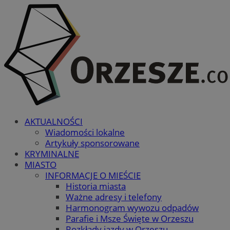
AKTUALNOŚCI
Wiadomości lokalne
Artykuły sponsorowane
KRYMINALNE
MIASTO
INFORMACJE O MIEŚCIE
Historia miasta
Ważne adresy i telefony
Harmonogram wywozu odpadów
Parafie i Msze Święte w Orzeszu
Rozkłady jazdy w Orzeszu