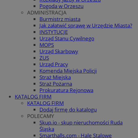
Pogoda w Orzeszu
ADMINISTRACJA
Burmistrz miasta
Jak załatwić sprawę w Urzędzie Miasta?
INSTYTUCJE
Urząd Stanu Cywilnego
MOPS
Urząd Skarbowy
ZUS
Urząd Pracy
Komenda Miejska Policji
Straż Miejska
Straż Pożarna
Prokuratura Rejonowa
KATALOG FIRM
KATALOG FIRM
Dodaj firmę do katalogu
POLECAMY
Skup.io - skup nieruchomości Ruda
Śląska
Smarthalls.com - Hale Stalowe