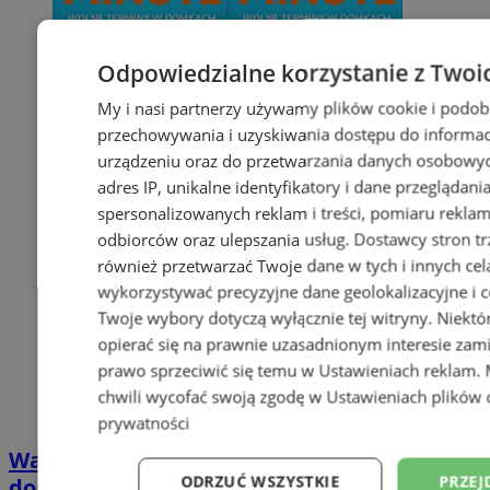
Odpowiedzialne korzystanie z Twoi
My i nasi partnerzy używamy plików cookie i podob
przechowywania i uzyskiwania dostępu do informac
urządzeniu oraz do przetwarzania danych osobowych
adres IP, unikalne identyfikatory i dane przeglądani
spersonalizowanych reklam i treści, pomiaru reklam i
odbiorców oraz ulepszania usług.
Dostawcy stron tr
również przetwarzać Twoje dane w tych i innych cel
wykorzystywać precyzyjne dane geolokalizacyjne i c
Twoje wybory dotyczą wyłącznie tej witryny. Niekt
opierać się na prawnie uzasadnionym interesie zami
prawo sprzeciwić się temu w
Ustawieniach reklam
.
chwili wycofać swoją zgodę w
Ustawieniach plików 
prywatności
Wakacyjny wypoczynek nad Bałtykiem w
ODRZUĆ WSZYSTKIE
PRZEJ
domkach Szmaragdowe Morze