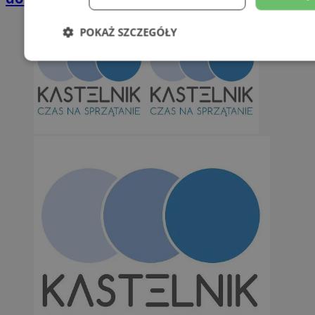
POKAŻ SZCZEGÓŁY
Niezbędne
Wydajność
Targetowani
Niesklasyfikowane
Niezbędne
Wydajność
Targetowanie
Funkcjonalno
Niezbędne pliki cookie umożliwiają korzystanie z podstawowych fun
takich jak logowanie użytkownika i zarządzanie kontem. Bez niezb
można prawidłowo korzystać ze strony internetowej.
Provider
/
Okres
Nazwa
Domena
przechowywan