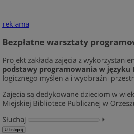
Nazwa
Nazwa
ustat_agfw3qpwXtz
Nazwa
reklama
ustat_8hezdrw6jXd
_clck
__gads
openstat_12e0dbc
Bezpłatne warsztaty programo
openstat_gid
_ga
MR
openstat_axigzz1m6
Projekt zakłada zajęcia z wykorzystani
ustat_Xljcjgyrsdcu
ANONCHK
podstawy programowania w języku P
__Secure-YNID
logicznego myślenia i wyobraźni przest
WMF-Uniq
_clsk
ustat_b6x6h2kseuk
__Secure-
ROLLOUT_TOKEN
Zajęcia są dedykowane dzieciom w wiek
ustat_bl8Xwye1zkqx
Miejskiej Bibliotece Publicznej w Orzesz
ustat_bt5j7dtfgm4
_ga_1ZETYXEVYH
ustat_yzw2k52aXskv
_fbp
Słuchaj
⏵︎
FCCDCF
ustat_htx5jy2dajf
Udostępnij
__eoi