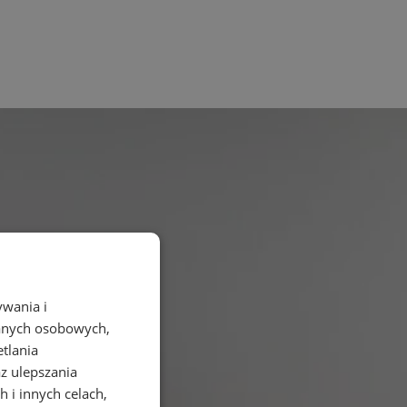
ywania i
danych osobowych,
etlania
az ulepszania
 i innych celach,