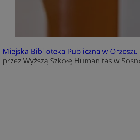
SessID
QeSessID
MvSessID
VISITOR_PRIVACY_
Miejska Biblioteka Publiczna w Orzeszu
przez Wyższą Szkołę Humanitas w Sosn
__cf_bm
CookieScriptConse
__cf_bm