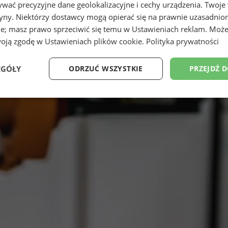
wać precyzyjne dane geolokalizacyjne i cechy urządzenia. Twoje
tryny. Niektórzy dostawcy mogą opierać się na prawnie uzasadnio
ie; masz prawo sprzeciwić się temu w
Ustawieniach reklam
. Może
woją zgodę w
Ustawieniach plików cookie
.
Polityka prywatności
EGÓŁY
ODRZUĆ WSZYSTKIE
PRZEJDŹ 
Wydajność
Targetowanie
Funkcjonalność
Ni
ezbędne
Wydajność
Targetowanie
Funkcjonalność
Niesklasyfikow
ie umożliwiają korzystanie z podstawowych funkcji strony internetowej, takich jak log
Bez niezbędnych plików cookie nie można prawidłowo korzystać ze strony internetowe
Provider
/
Okres
Opis
Domena
przechowywania