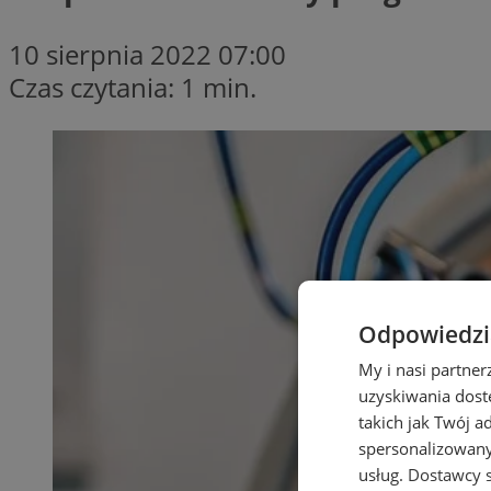
10 sierpnia 2022 07:00
Czas czytania: 1 min.
Odpowiedzia
My i nasi partne
uzyskiwania dost
takich jak Twój a
spersonalizowanyc
usług.
Dostawcy s