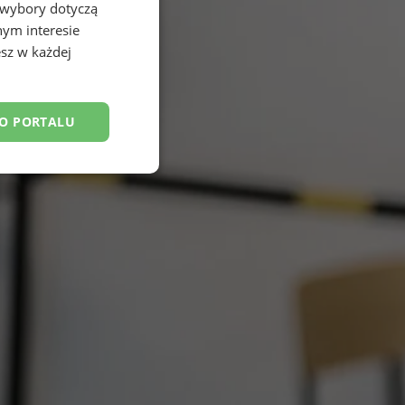
 wybory dotyczą
nym interesie
sz w każdej
DO PORTALU
esklasyfikowane
ane
owanie użytkownika i
j.