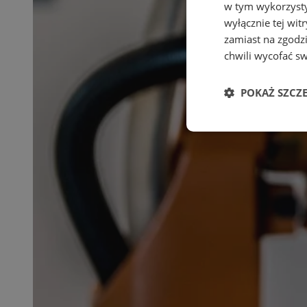
w tym wykorzysty
wyłącznie tej wi
zamiast na zgodz
chwili wycofać s
POKAŻ SZCZ
Niezbędne
Ni
Niezbędne pliki cook
zarządzanie kontem. 
Nazwa