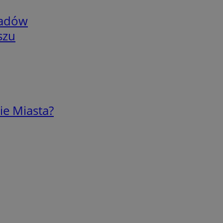
adów
szu
ie Miasta?