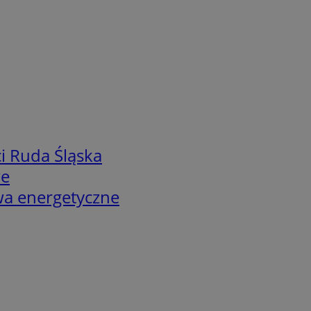
i Ruda Śląska
we
twa energetyczne