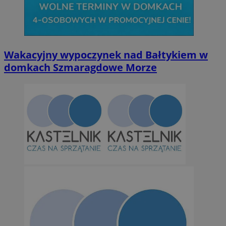
Niesklasyfikowane
Wakacyjny wypoczynek nad Bałtykiem w
domkach Szmaragdowe Morze
Niezbędne
Wydajność
Targetowanie
Funkcjonalno
Niezbędne pliki cookie umożliwiają korzystanie z podstawowych fun
takich jak logowanie użytkownika i zarządzanie kontem. Bez niezb
można prawidłowo korzystać ze strony internetowej.
Provider
/
Okres
Nazwa
Domena
przechowywan
SessID
orzesze.com.pl
1 rok
QeSessID
orzesze.com.pl
1 rok