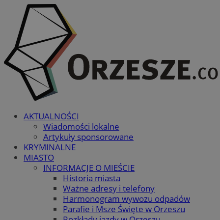
AKTUALNOŚCI
Wiadomości lokalne
Artykuły sponsorowane
KRYMINALNE
MIASTO
INFORMACJE O MIEŚCIE
Historia miasta
Ważne adresy i telefony
Harmonogram wywozu odpadów
Parafie i Msze Święte w Orzeszu
Rozkłady jazdy w Orzeszu