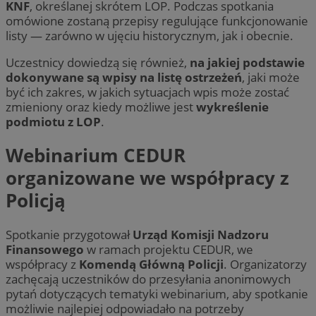
KNF
, określanej skrótem LOP. Podczas spotkania
omówione zostaną przepisy regulujące funkcjonowanie
listy — zarówno w ujęciu historycznym, jak i obecnie.
Uczestnicy dowiedzą się również,
na jakiej podstawie
dokonywane są wpisy na listę ostrzeżeń
, jaki może
być ich zakres, w jakich sytuacjach wpis może zostać
zmieniony oraz kiedy możliwe jest
wykreślenie
podmiotu z LOP
.
Webinarium CEDUR
organizowane we współpracy z
Policją
Spotkanie przygotował
Urząd Komisji Nadzoru
Finansowego
w ramach projektu CEDUR, we
współpracy z
Komendą Główną Policji
. Organizatorzy
zachęcają uczestników do przesyłania anonimowych
pytań dotyczących tematyki webinarium, aby spotkanie
możliwie najlepiej odpowiadało na potrzeby