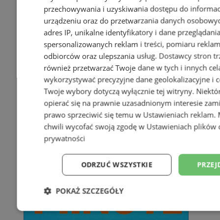
przechowywania i uzyskiwania dostępu do informac
urządzeniu oraz do przetwarzania danych osobowych
adres IP, unikalne identyfikatory i dane przeglądani
spersonalizowanych reklam i treści, pomiaru reklam i
odbiorców oraz ulepszania usług.
Dostawcy stron tr
również przetwarzać Twoje dane w tych i innych cel
wykorzystywać precyzyjne dane geolokalizacyjne i c
Twoje wybory dotyczą wyłącznie tej witryny. Niekt
opierać się na prawnie uzasadnionym interesie zami
prawo sprzeciwić się temu w
Ustawieniach reklam
.
chwili wycofać swoją zgodę w
Ustawieniach plików 
prywatności
ODRZUĆ WSZYSTKIE
PRZEJ
POKAŻ SZCZEGÓŁY
Niezbędne
Wydajność
Targetowani