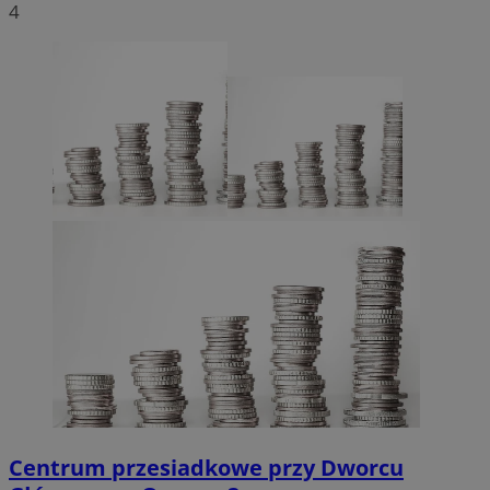
4
Centrum przesiadkowe przy Dworcu