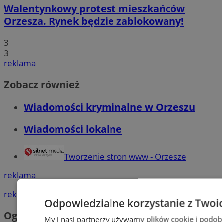
Walentynkowy protest mieszkańców
Orzesza. Rynek będzie zablokowany!
3
3
reklama
Zobacz również
Wiadomości kryminalne w Orzeszu
Wiadomości lokalne
Tworzenie stron www - Orzesze
reklama
reklama
Odpowiedzialne korzystanie z Twoi
Ogłoszenia
My i nasi partnerzy używamy plików cookie i podob