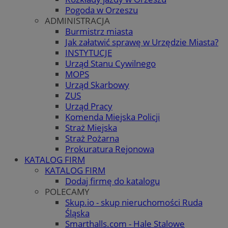
Pogoda w Orzeszu
ADMINISTRACJA
Burmistrz miasta
Jak załatwić sprawę w Urzędzie Miasta?
INSTYTUCJE
Urząd Stanu Cywilnego
MOPS
Urząd Skarbowy
ZUS
Urząd Pracy
Komenda Miejska Policji
Straż Miejska
Straż Pożarna
Prokuratura Rejonowa
KATALOG FIRM
KATALOG FIRM
Dodaj firmę do katalogu
POLECAMY
Skup.io - skup nieruchomości Ruda
Śląska
Smarthalls.com - Hale Stalowe