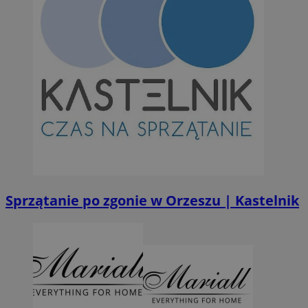
Niezbędne pliki cookie umożliwiają korzystanie z podstawowych fun
takich jak logowanie użytkownika i zarządzanie kontem. Bez niezb
można prawidłowo korzystać ze strony internetowej.
Provider
/
Okres
Nazwa
Domena
przechowywan
SessID
orzesze.com.pl
1 rok
QeSessID
orzesze.com.pl
1 rok
MvSessID
orzesze.com.pl
1 rok
Sprzątanie po zgonie w Orzeszu | Kastelnik
VISITOR_PRIVACY_METADATA
5 miesięcy 4
YouTube
tygodnie
.youtube.com