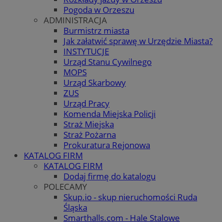
Pogoda w Orzeszu
ADMINISTRACJA
Burmistrz miasta
Jak załatwić sprawę w Urzędzie Miasta?
INSTYTUCJE
Urząd Stanu Cywilnego
MOPS
Urząd Skarbowy
ZUS
Urząd Pracy
Komenda Miejska Policji
Straż Miejska
Straż Pożarna
Prokuratura Rejonowa
KATALOG FIRM
KATALOG FIRM
Dodaj firmę do katalogu
POLECAMY
Skup.io - skup nieruchomości Ruda
Śląska
Smarthalls.com - Hale Stalowe