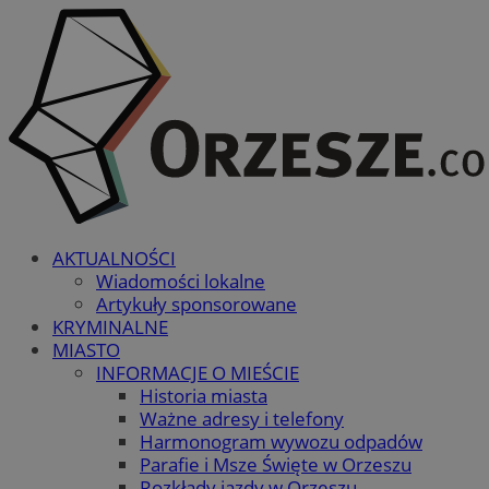
AKTUALNOŚCI
Wiadomości lokalne
Artykuły sponsorowane
KRYMINALNE
MIASTO
INFORMACJE O MIEŚCIE
Historia miasta
Ważne adresy i telefony
Harmonogram wywozu odpadów
Parafie i Msze Święte w Orzeszu
Rozkłady jazdy w Orzeszu