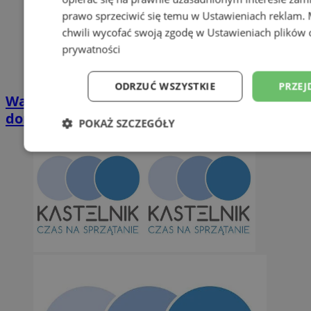
prawo sprzeciwić się temu w
Ustawieniach reklam
.
chwili wycofać swoją zgodę w
Ustawieniach plików 
prywatności
ODRZUĆ WSZYSTKIE
PRZEJ
Wakacyjny wypoczynek nad Bałtykiem w
domkach Szmaragdowe Morze
POKAŻ SZCZEGÓŁY
Niezbędne
Wydajność
Targetowani
Niesklasyfikowane
Niezbędne
Wydajność
Targetowanie
Funkcjonalno