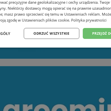
wać precyzyjne dane geolokalizacyjne i cechy urządzenia. Twoje
tryny. Niektórzy dostawcy mogą opierać się na prawnie uzasadnio
ie; masz prawo sprzeciwić się temu w
Ustawieniach reklam
. Może
woją zgodę w
Ustawieniach plików cookie
.
Polityka prywatności
EGÓŁY
ODRZUĆ WSZYSTKIE
PRZEJDŹ 
Wydajność
Targetowanie
Funkcjonalność
Ni
ezbędne
Wydajność
Targetowanie
Funkcjonalność
Niesklasyfikow
ie umożliwiają korzystanie z podstawowych funkcji strony internetowej, takich jak log
Bez niezbędnych plików cookie nie można prawidłowo korzystać ze strony internetowe
Provider
/
Okres
Opis
Domena
przechowywania