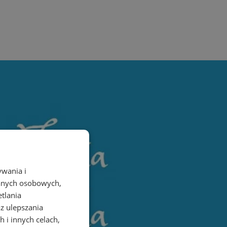
ywania i
danych osobowych,
etlania
az ulepszania
 i innych celach,