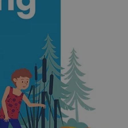
kator sesji.
kator sesji.
kator sesji.
acje o zgodzie
h dotyczących
itryny. Rejestruje
ści i ustawień
nie w kolejnych
nie musi ponownie
o zwiększa wygodę i
nych.
a ludzi i botów. Jest
ej, ponieważ
rtów na temat
ej.
usługę Cookie-
rencji dotyczących
Jest to konieczne,
 działał poprawnie.
a ludzi i botów. Jest
ej, ponieważ
rtów na temat
ej.