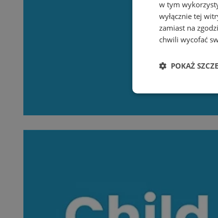
w tym wykorzysty
wyłącznie tej wi
zamiast na zgodz
chwili wycofać s
POKAŻ SZCZ
Niezbędne
Ni
Niezbędne pliki cook
zarządzanie kontem. 
Nazwa