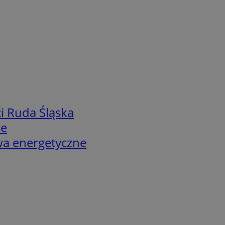
i Ruda Śląska
we
twa energetyczne