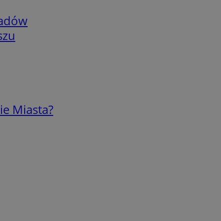
adów
szu
ie Miasta?