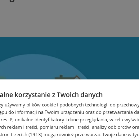
lne korzystanie z Twoich danych
rzy używamy plików cookie i podobnych technologii do przechow
ępu do informacji na Twoim urządzeniu oraz do przetwarzania 
dres IP, unikalne identyfikatory i dane przeglądania, w celu wyświ
h reklam i treści, pomiaru reklam i treści, analizy odbiorców or
tron trzecich (1913)
mogą również przetwarzać Twoje dane w tych