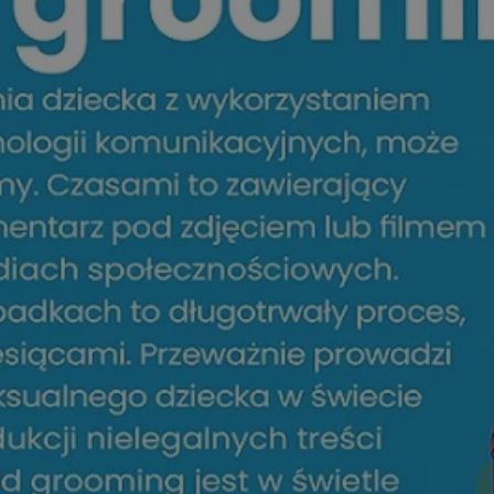
orzesze.com.pl
1 rok
Ten plik cookie przechowuje identyfi
orzesze.com.pl
1 rok
Ten plik cookie przechowuje identyfi
orzesze.com.pl
1 rok
Ten plik cookie przechowuje identyfi
METADATA
5 miesięcy 4
Ten plik cookie przechowuje inform
YouTube
tygodnie
użytkownika oraz jego preferencjac
.youtube.com
prywatności podczas korzystania z w
wybory dotyczące polityki prywatno
zgody, zapewniając ich przestrzega
wizytach. Dzięki temu użytkownik 
konfigurować swoich preferencji, c
zgodność z regulacjami ochrony da
29 minut 59
Ten plik cookie służy do rozróżniani
Cloudflare
sekund
to korzystne dla strony internetow
Inc.
umożliwia tworzenie ważnych rapo
.x.com
korzystania z jej witryny internetow
nt
4 tygodnie 2 dni
Ten plik cookie jest używany przez 
CookieScript
Google Privacy Policy
Script.com do zapamiętywania prefe
orzesze.com.pl
zgody użytkownika na pliki cookie. 
aby baner cookie Cookie-Script.com
29 minut 55
Ten plik cookie służy do rozróżniani
Cloudflare
sekund
to korzystne dla strony internetow
Inc.
umożliwia tworzenie ważnych rapo
.twitter.com
korzystania z jej witryny internetow