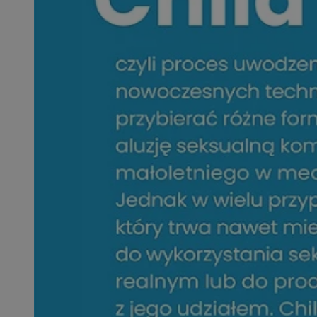
SessID
QeSessID
MvSessID
VISITOR_PRIVACY_
__cf_bm
CookieScriptConse
__cf_bm