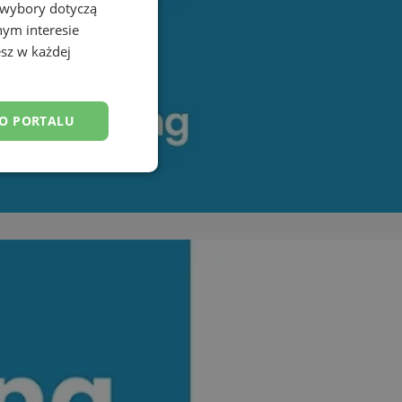
 wybory dotyczą
nym interesie
sz w każdej
DO PORTALU
esklasyfikowane
ane
owanie użytkownika i
j.