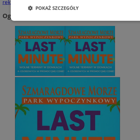
reklama
POKAŻ SZCZEGÓŁY
Ogłoszenia
Niezbędne
Wydajność
Targetowani
Niesklasyfikowane
Niezbędne
Wydajność
Targetowanie
Funkcjonalno
Niezbędne pliki cookie umożliwiają korzystanie z podstawowych fun
takich jak logowanie użytkownika i zarządzanie kontem. Bez niezb
można prawidłowo korzystać ze strony internetowej.
Provider
/
Okres
Nazwa
Domena
przechowywan
SessID
orzesze.com.pl
1 rok