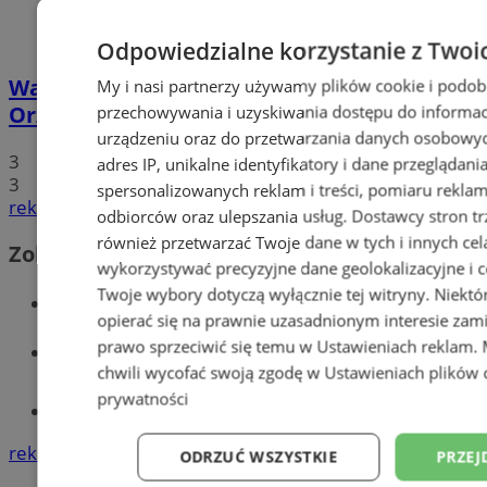
Odpowiedzialne korzystanie z Twoi
Walentynkowy protest mieszkańców
My i nasi partnerzy używamy plików cookie i podob
Orzesza. Rynek będzie zablokowany!
przechowywania i uzyskiwania dostępu do informac
urządzeniu oraz do przetwarzania danych osobowych
3
adres IP, unikalne identyfikatory i dane przeglądani
3
spersonalizowanych reklam i treści, pomiaru reklam i
reklama
odbiorców oraz ulepszania usług.
Dostawcy stron tr
również przetwarzać Twoje dane w tych i innych cel
Zobacz również
wykorzystywać precyzyjne dane geolokalizacyjne i c
Twoje wybory dotyczą wyłącznie tej witryny. Niekt
Wiadomości kryminalne w Orzeszu
opierać się na prawnie uzasadnionym interesie zami
prawo sprzeciwić się temu w
Ustawieniach reklam
.
Wiadomości lokalne
chwili wycofać swoją zgodę w
Ustawieniach plików 
prywatności
Tworzenie stron www - Orzesze
reklama
ODRZUĆ WSZYSTKIE
PRZEJ