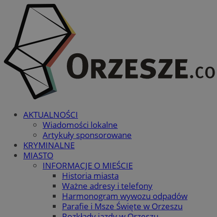
AKTUALNOŚCI
Wiadomości lokalne
Artykuły sponsorowane
KRYMINALNE
MIASTO
INFORMACJE O MIEŚCIE
Historia miasta
Ważne adresy i telefony
Harmonogram wywozu odpadów
Parafie i Msze Święte w Orzeszu
Rozkłady jazdy w Orzeszu