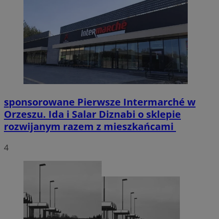
sponsorowane
Pierwsze Intermarché w
Orzeszu. Ida i Salar Diznabi o sklepie
rozwijanym razem z mieszkańcami
4