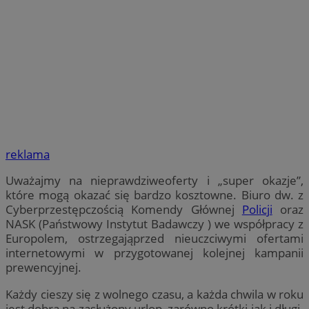
reklama
Uważajmy na nieprawdziweoferty i „super okazje”,
które mogą okazać się bardzo kosztowne. Biuro dw. z
Cyberprzestępczością Komendy Głównej
Policji
oraz
NASK (Państwowy Instytut Badawczy ) we współpracy z
Europolem, ostrzegająprzed nieuczciwymi ofertami
internetowymi w przygotowanej kolejnej kampanii
prewencyjnej.
Każdy cieszy się z wolnego czasu, a każda chwila w roku
jest dobra na zasłużony urlop, zarówno krótki jak i długi.