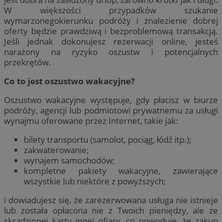
W większości przypadków szukanie
wymarzonegokierunku podróży i znalezienie dobrej
oferty będzie prawdziwą i bezproblemową transakcją.
Jeśli jednak dokonujesz rezerwacji online, jesteś
narażony na ryzyko oszustw i potencjalnych
przekrętów.
Co to jest oszustwo wakacyjne?
Oszustwo wakacyjne występuje, gdy płacisz w biurze
podróży, agencji lub podmiotowi prywatnemu za usługi
wynajmu oferowane przez Internet, takie jak:
bilety transportu (samolot, pociąg, łódź itp.);
zakwaterowanie;
wynajem samochodów;
kompletne pakiety wakacyjne, zawierające
wszystkie lub niektóre z powyższych;
i dowiadujesz się, że zarezerwowana usługa nie istnieje
lub została opłacona nie z Twoich pieniędzy, ale ze
skradzionej karty innej ofiary, co powoduje, że zakup