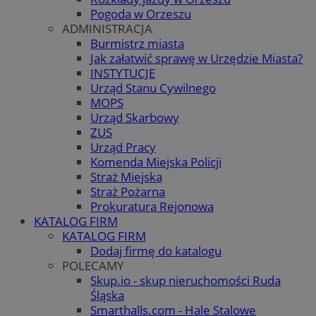
Pogoda w Orzeszu
ADMINISTRACJA
Burmistrz miasta
Jak załatwić sprawę w Urzędzie Miasta?
INSTYTUCJE
Urząd Stanu Cywilnego
MOPS
Urząd Skarbowy
ZUS
Urząd Pracy
Komenda Miejska Policji
Straż Miejska
Straż Pożarna
Prokuratura Rejonowa
KATALOG FIRM
KATALOG FIRM
Dodaj firmę do katalogu
POLECAMY
Skup.io - skup nieruchomości Ruda
Śląska
Smarthalls.com - Hale Stalowe