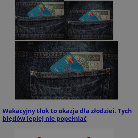
Wakacyjny tłok to okazja dla złodziei. Tych
błędów lepiej nie popełniać