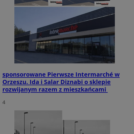
sponsorowane
Pierwsze Intermarché w
Orzeszu. Ida i Salar Diznabi o sklepie
rozwijanym razem z mieszkańcami
4