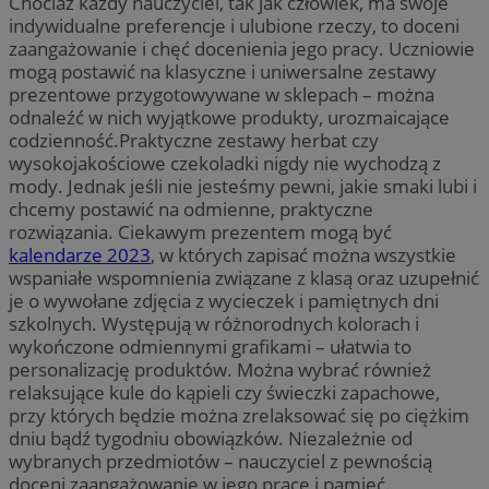
Chociaż każdy nauczyciel, tak jak człowiek, ma swoje
indywidualne preferencje i ulubione rzeczy, to doceni
zaangażowanie i chęć docenienia jego pracy. Uczniowie
mogą postawić na klasyczne i uniwersalne zestawy
prezentowe przygotowywane w sklepach – można
odnaleźć w nich wyjątkowe produkty, urozmaicające
codzienność.Praktyczne zestawy herbat czy
wysokojakościowe czekoladki nigdy nie wychodzą z
mody. Jednak jeśli nie jesteśmy pewni, jakie smaki lubi i
chcemy postawić na odmienne, praktyczne
rozwiązania. Ciekawym prezentem mogą być
kalendarze 2023
, w których zapisać można wszystkie
wspaniałe wspomnienia związane z klasą oraz uzupełnić
je o wywołane zdjęcia z wycieczek i pamiętnych dni
szkolnych. Występują w różnorodnych kolorach i
wykończone odmiennymi grafikami – ułatwia to
personalizację produktów. Można wybrać również
relaksujące kule do kąpieli czy świeczki zapachowe,
przy których będzie można zrelaksować się po ciężkim
dniu bądź tygodniu obowiązków. Niezależnie od
wybranych przedmiotów – nauczyciel z pewnością
doceni zaangażowanie w jego pracę i pamięć.