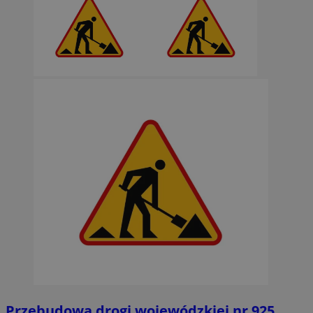
Przebudowa drogi wojewódzkiej nr 925