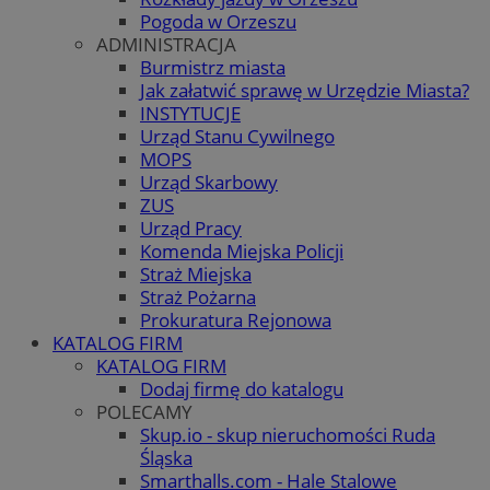
Pogoda w Orzeszu
ADMINISTRACJA
Burmistrz miasta
Jak załatwić sprawę w Urzędzie Miasta?
INSTYTUCJE
Urząd Stanu Cywilnego
MOPS
Urząd Skarbowy
ZUS
Urząd Pracy
Komenda Miejska Policji
Straż Miejska
Straż Pożarna
Prokuratura Rejonowa
KATALOG FIRM
KATALOG FIRM
Dodaj firmę do katalogu
POLECAMY
Skup.io - skup nieruchomości Ruda
Śląska
Smarthalls.com - Hale Stalowe