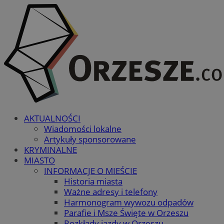
AKTUALNOŚCI
Wiadomości lokalne
Artykuły sponsorowane
KRYMINALNE
MIASTO
INFORMACJE O MIEŚCIE
Historia miasta
Ważne adresy i telefony
Harmonogram wywozu odpadów
Parafie i Msze Święte w Orzeszu
Rozkłady jazdy w Orzeszu