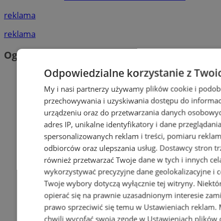
reklama
reklama
Ogłoszenia
Odpowiedzialne korzystanie z Twoi
My i nasi partnerzy używamy plików cookie i podob
przechowywania i uzyskiwania dostępu do informac
urządzeniu oraz do przetwarzania danych osobowych
adres IP, unikalne identyfikatory i dane przeglądani
spersonalizowanych reklam i treści, pomiaru reklam i
odbiorców oraz ulepszania usług.
Dostawcy stron tr
również przetwarzać Twoje dane w tych i innych cel
wykorzystywać precyzyjne dane geolokalizacyjne i c
Twoje wybory dotyczą wyłącznie tej witryny. Niekt
opierać się na prawnie uzasadnionym interesie zami
prawo sprzeciwić się temu w
Ustawieniach reklam
.
chwili wycofać swoją zgodę w
Ustawieniach plików 