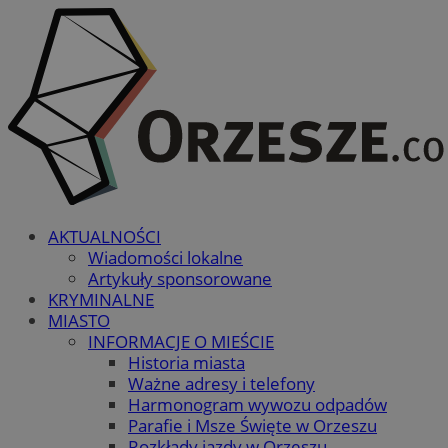
AKTUALNOŚCI
Wiadomości lokalne
Artykuły sponsorowane
KRYMINALNE
MIASTO
INFORMACJE O MIEŚCIE
Historia miasta
Ważne adresy i telefony
Harmonogram wywozu odpadów
Parafie i Msze Święte w Orzeszu
Rozkłady jazdy w Orzeszu