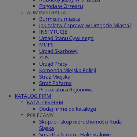
Pogoda w Orzeszu
ADMINISTRACJA
Burmistrz miasta
Jak załatwić sprawę w Urzędzie Miasta?
INSTYTUCJE
Urząd Stanu Cywilnego
MOPS
Urząd Skarbowy
ZUS
Urząd Pracy
Komenda Miejska Policji
Straż Miejska
Straż Pożarna
Prokuratura Rejonowa
KATALOG FIRM
KATALOG FIRM
Dodaj firmę do katalogu
POLECAMY
Skup.io - skup nieruchomości Ruda
Śląska
Smarthalls.com - Hale Stalowe