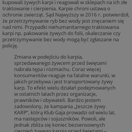
kupowali żywych karpi i reagowali w sklepach na ich złe
traktowanie i cierpienia. Karpie chroni ustawa o
ochronie zwierząt. Sąd Najwyższy w 2016 r. potwierdził,
że przetrzymywanie ryb bez wody jest znęcaniem się
nad nimi. Przypadki niehumanitarnego traktowania
karpi np. pakowanie żywych do folii, okaleczanie czy
przetrzymywanie bez wody mogą być zgłaszane na
policję.
Zmiana w podejściu do karpia,
sprzedawanego żywcem przed świętami
nabrała tępa i rozmachu. Coraz więcej
konsumentów reaguje na fatalne warunki, w
jakich przebywa i jest transportowany żywy
karp. To efekt wielu działań podejmowanych
w ostatnich latach przez organizacje,
prawników i obywateli. Bardzo jestem
zadowolony, że kampania „Jeszcze żywy
KARP”, którą Klub Gaja prowadzi od wielu lat,
ma następców i sojuszników. Powoli, ale
jednak zbliża się koniec bezsensownych
cierpień żywego karpia przed świętami –