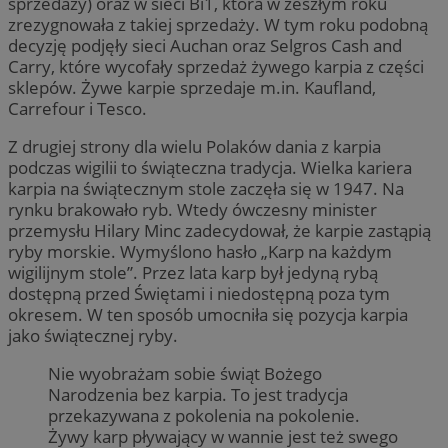
sprzedaży) oraz w sieci Bi1, która w zeszłym roku
zrezygnowała z takiej sprzedaży. W tym roku podobną
decyzję podjęły sieci Auchan oraz Selgros Cash and
Carry, które wycofały sprzedaż żywego karpia z części
sklepów. Żywe karpie sprzedaje m.in. Kaufland,
Carrefour i Tesco.
Z drugiej strony dla wielu Polaków dania z karpia
podczas wigilii to świąteczna tradycja. Wielka kariera
karpia na świątecznym stole zaczęła się w 1947. Na
rynku brakowało ryb. Wtedy ówczesny minister
przemysłu Hilary Minc zadecydował, że karpie zastąpią
ryby morskie. Wymyślono hasło „Karp na każdym
wigilijnym stole”. Przez lata karp był jedyną rybą
dostępną przed Świętami i niedostępną poza tym
okresem. W ten sposób umocniła się pozycja karpia
jako świątecznej ryby.
Nie wyobrażam sobie świąt Bożego
Narodzenia bez karpia. To jest tradycja
przekazywana z pokolenia na pokolenie.
Żywy karp pływający w wannie jest też swego