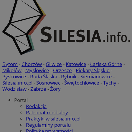
Bytom
-
Chorzów
-
Gliwice
-
Katowice
-
Łaziska Górne
-
Mikołów
-
Mysłowice
-
Orzesze
-
Piekary Śląskie
-
Pyskowice
-
Ruda Śląska
-
Rybnik
-
Siemianowice
-
Silesia.info.pl
-
Sosnowiec
-
Świętochłowice
-
Tychy
-
Wodzisław
-
Zabrze
-
Żory
Portal
Redakcja
Patronat medialny
Praktyki w silesia.info.pl
Regulaminy portalu
Polityka prywatności