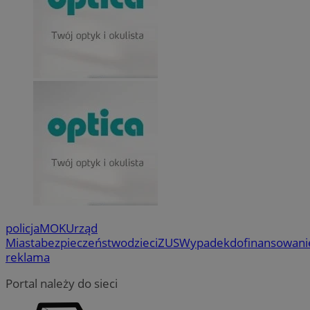
policja
MOK
Urząd
Miasta
bezpieczeństwo
dzieci
ZUS
Wypadek
dofinansowani
reklama
Portal należy do sieci