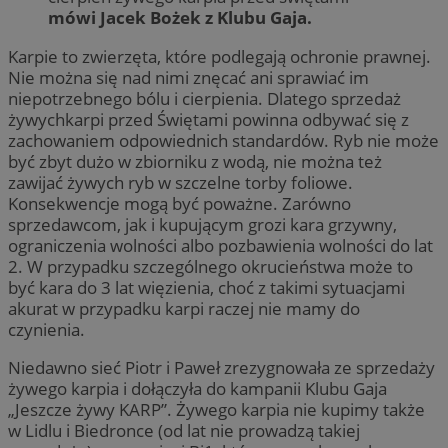
mówi Jacek Bożek z Klubu Gaja.
Karpie to zwierzęta, które podlegają ochronie prawnej.
Nie można się nad nimi znęcać ani sprawiać im
niepotrzebnego bólu i cierpienia. Dlatego sprzedaż
żywychkarpi przed Świętami powinna odbywać się z
zachowaniem odpowiednich standardów. Ryb nie może
być zbyt dużo w zbiorniku z wodą, nie można też
zawijać żywych ryb w szczelne torby foliowe.
Konsekwencje mogą być poważne. Zarówno
sprzedawcom, jak i kupującym grozi kara grzywny,
ograniczenia wolności albo pozbawienia wolności do lat
2. W przypadku szczególnego okrucieństwa może to
być kara do 3 lat więzienia, choć z takimi sytuacjami
akurat w przypadku karpi raczej nie mamy do
czynienia.
Niedawno sieć Piotr i Paweł zrezygnowała ze sprzedaży
żywego karpia i dołączyła do kampanii Klubu Gaja
„Jeszcze żywy KARP”. Żywego karpia nie kupimy także
w Lidlu i Biedronce (od lat nie prowadzą takiej