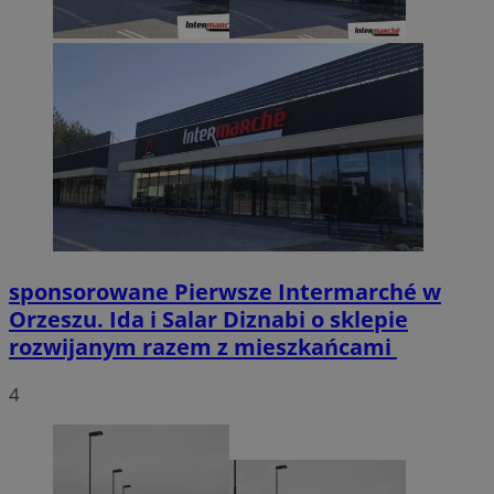
sponsorowane
Pierwsze Intermarché w
Orzeszu. Ida i Salar Diznabi o sklepie
rozwijanym razem z mieszkańcami
4