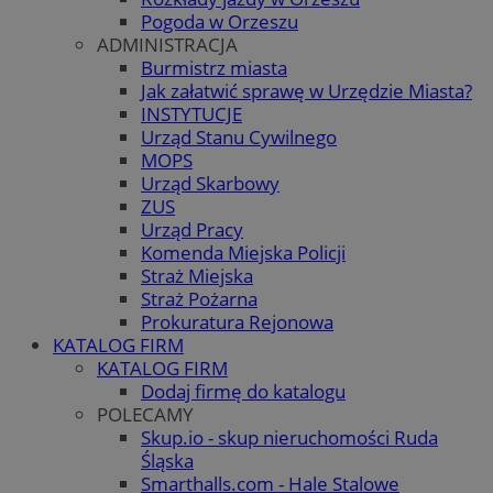
Pogoda w Orzeszu
ADMINISTRACJA
Burmistrz miasta
Jak załatwić sprawę w Urzędzie Miasta?
INSTYTUCJE
Urząd Stanu Cywilnego
MOPS
Urząd Skarbowy
ZUS
Urząd Pracy
Komenda Miejska Policji
Straż Miejska
Straż Pożarna
Prokuratura Rejonowa
KATALOG FIRM
KATALOG FIRM
Dodaj firmę do katalogu
POLECAMY
Skup.io - skup nieruchomości Ruda
Śląska
Smarthalls.com - Hale Stalowe