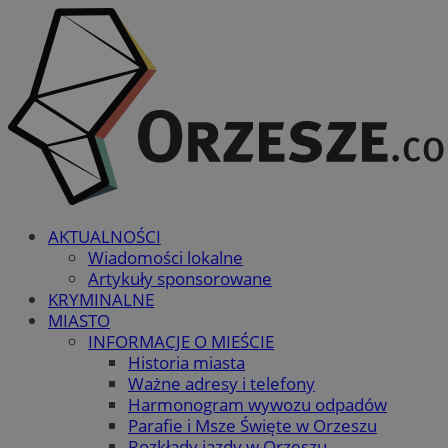
AKTUALNOŚCI
Wiadomości lokalne
Artykuły sponsorowane
KRYMINALNE
MIASTO
INFORMACJE O MIEŚCIE
Historia miasta
Ważne adresy i telefony
Harmonogram wywozu odpadów
Parafie i Msze Święte w Orzeszu
Rozkłady jazdy w Orzeszu