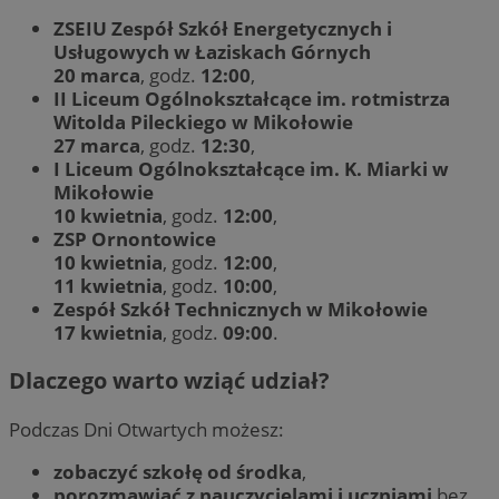
ZSEIU Zespół Szkół Energetycznych i
Usługowych w Łaziskach Górnych
20 marca
, godz.
12:00
,
II Liceum Ogólnokształcące im. rotmistrza
Witolda Pileckiego w Mikołowie
27 marca
, godz.
12:30
,
I Liceum Ogólnokształcące im. K. Miarki w
Mikołowie
10 kwietnia
, godz.
12:00
,
ZSP Ornontowice
10 kwietnia
, godz.
12:00
,
11 kwietnia
, godz.
10:00
,
Zespół Szkół Technicznych w Mikołowie
17 kwietnia
, godz.
09:00
.
Dlaczego warto wziąć udział?
Podczas Dni Otwartych możesz:
zobaczyć szkołę od środka
,
porozmawiać z nauczycielami i uczniami
bez