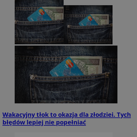
Wakacyjny tłok to okazja dla złodziei. Tych
błędów lepiej nie popełniać