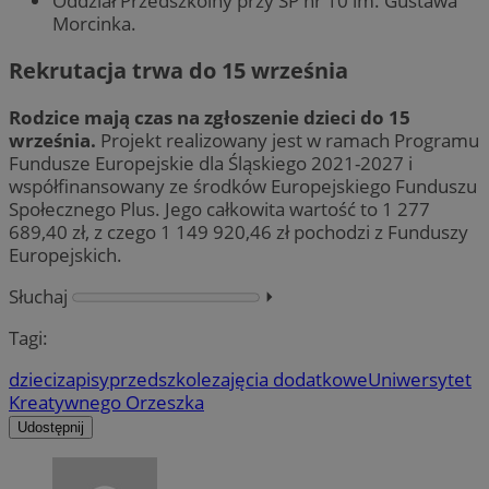
Oddział Przedszkolny przy SP nr 10 im. Gustawa
Morcinka.
Rekrutacja trwa do 15 września
Rodzice mają czas na zgłoszenie dzieci do 15
września.
Projekt realizowany jest w ramach Programu
Fundusze Europejskie dla Śląskiego 2021-2027 i
współfinansowany ze środków Europejskiego Funduszu
Społecznego Plus. Jego całkowita wartość to 1 277
689,40 zł, z czego 1 149 920,46 zł pochodzi z Funduszy
Europejskich.
Słuchaj
⏵︎
Tagi:
dzieci
zapisy
przedszkole
zajęcia dodatkowe
Uniwersytet
Kreatywnego Orzeszka
Udostępnij