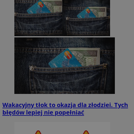
Wakacyjny tłok to okazja dla złodziei. Tych
błędów lepiej nie popełniać