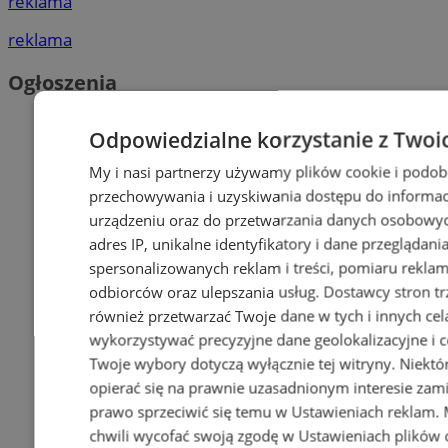
reklama
reklama
Ogłoszenia
Odpowiedzialne korzystanie z Twoi
My i nasi partnerzy używamy plików cookie i podob
przechowywania i uzyskiwania dostępu do informac
urządzeniu oraz do przetwarzania danych osobowych
adres IP, unikalne identyfikatory i dane przeglądani
spersonalizowanych reklam i treści, pomiaru reklam i
odbiorców oraz ulepszania usług.
Dostawcy stron tr
również przetwarzać Twoje dane w tych i innych cel
wykorzystywać precyzyjne dane geolokalizacyjne i c
Twoje wybory dotyczą wyłącznie tej witryny. Niekt
opierać się na prawnie uzasadnionym interesie zami
prawo sprzeciwić się temu w
Ustawieniach reklam
.
chwili wycofać swoją zgodę w
Ustawieniach plików 