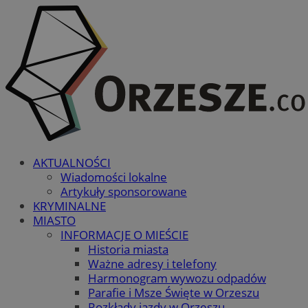
AKTUALNOŚCI
Wiadomości lokalne
Artykuły sponsorowane
KRYMINALNE
MIASTO
INFORMACJE O MIEŚCIE
Historia miasta
Ważne adresy i telefony
Harmonogram wywozu odpadów
Parafie i Msze Święte w Orzeszu
Rozkłady jazdy w Orzeszu