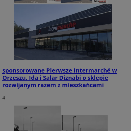
sponsorowane
Pierwsze Intermarché w
Orzeszu. Ida i Salar Diznabi o sklepie
rozwijanym razem z mieszkańcami
4