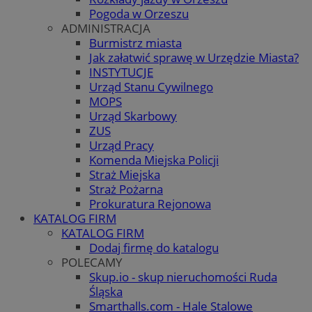
Pogoda w Orzeszu
ADMINISTRACJA
Burmistrz miasta
Jak załatwić sprawę w Urzędzie Miasta?
INSTYTUCJE
Urząd Stanu Cywilnego
MOPS
Urząd Skarbowy
ZUS
Urząd Pracy
Komenda Miejska Policji
Straż Miejska
Straż Pożarna
Prokuratura Rejonowa
KATALOG FIRM
KATALOG FIRM
Dodaj firmę do katalogu
POLECAMY
Skup.io - skup nieruchomości Ruda
Śląska
Smarthalls.com - Hale Stalowe