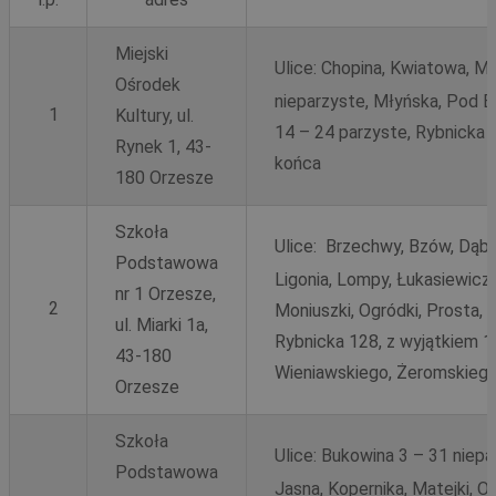
Miejski
Ulice:
Chopina, Kwiatowa, Mi
Ośrodek
nieparzyste, Młyńska, Pod 
1
Kultury, ul.
14 – 24 parzyste, Rybnicka 
Rynek 1, 43-
końca
180 Orzesze
Szkoła
Ulice:
Brzechwy, Bzów, Dąbro
Podstawowa
Ligonia, Lompy, Łukasiewicz
nr 1 Orzesze,
2
Moniuszki, Ogródki, Prosta,
ul. Miarki 1a,
Rybnicka 128, z wyjątkiem 1
43-180
Wieniawskiego, Żeromskiego
Orzesze
Szkoła
Ulice:
Bukowina 3 – 31 niepar
Podstawowa
Jasna, Kopernika, Matejki, 