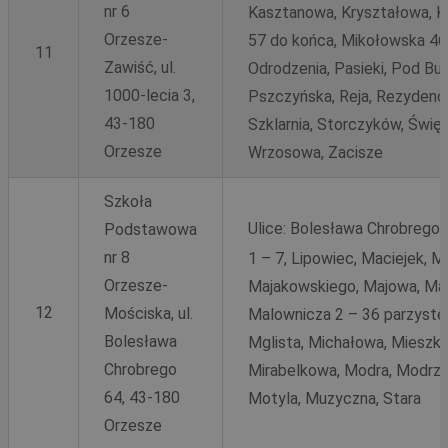
nr 6
Kasztanowa, Kryształowa, Ks
Orzesze-
57 do końca, Mikołowska 46
11
Zawiść, ul.
Odrodzenia, Pasieki, Pod Bu
1000-lecia 3,
Pszczyńska, Reja, Rezydency
43-180
Szklarnia, Storczyków, Świę
Orzesze
Wrzosowa, Zacisze
Szkoła
Ulice:
Bolesława Chrobrego, 
Podstawowa
nr 8
1 – 7, Lipowiec, Maciejek, 
Orzesze-
Majakowskiego, Majowa, Mak
12
Mościska, ul.
Malownicza 2 – 36 parzyst
Bolesława
Mglista, Michałowa, Mieszka
Chrobrego
Mirabelkowa, Modra, Modrze
64, 43-180
Motyla, Muzyczna, Stara
Orzesze