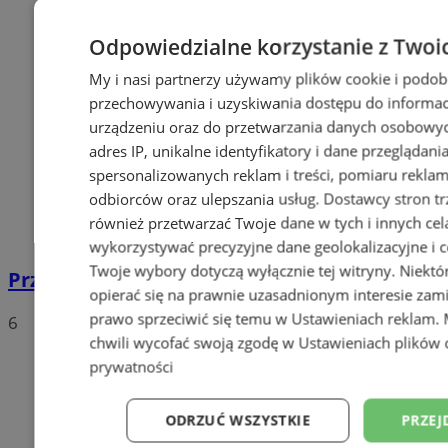
Odpowiedzialne korzystanie z Twoi
My i nasi partnerzy używamy plików cookie i podob
przechowywania i uzyskiwania dostępu do informac
urządzeniu oraz do przetwarzania danych osobowych
adres IP, unikalne identyfikatory i dane przeglądani
spersonalizowanych reklam i treści, pomiaru reklam i
odbiorców oraz ulepszania usług.
Dostawcy stron tr
również przetwarzać Twoje dane w tych i innych cel
wykorzystywać precyzyjne dane geolokalizacyjne i c
Twoje wybory dotyczą wyłącznie tej witryny. Niekt
Przebudowa drogi wojewódzkiej nr 925
opierać się na prawnie uzasadnionym interesie zami
prawo sprzeciwić się temu w
Ustawieniach reklam
.
6
chwili wycofać swoją zgodę w
Ustawieniach plików 
prywatności
ODRZUĆ WSZYSTKIE
PRZEJ