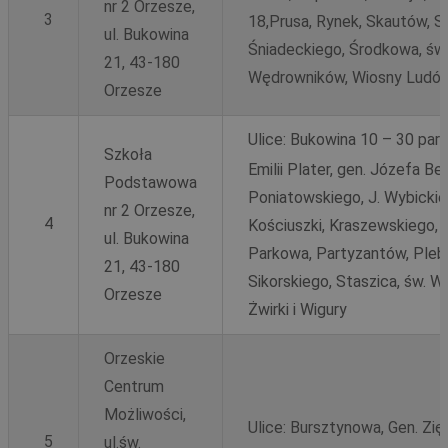
nr 2 Orzesze,
3
18,Prusa, Rynek, Skautów, S
ul. Bukowina
Śniadeckiego, Środkowa, św.
21, 43-180
Wędrowników, Wiosny Ludów
Orzesze
Ulice:
Bukowina 10 – 30 parz
Szkoła
Emilii Plater, gen. Józefa Be
Podstawowa
Poniatowskiego, J. Wybickie
nr 2 Orzesze,
4
Kościuszki, Kraszewskiego, 
ul. Bukowina
Parkowa, Partyzantów, Plebi
21, 43-180
Sikorskiego, Staszica, św. 
Orzesze
Żwirki i Wigury
Orzeskie
Centrum
Możliwości,
Ulice:
Bursztynowa, Gen. Zię
5
ul.św.