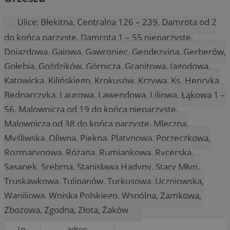
Błękitna, Centralna 126 – 239, Damrota od 2
Ulice:
do końca parzyste, Damrota 1 – 55 nieparzyste,
Dojazdowa, Gajowa, Gawroniec, Geodezyjna, Gerberów,
Gołębia, Goździków, Górnicza, Granitowa, Jagodowa,
Katowicka, Kilińskiego, Krokusów, Krzywa, Ks. Henryka
Bednarczyka, Laurowa, Lawendowa, Liliowa, Łąkowa 1 –
56, Malownicza od 19 do końca nieparzyste,
Malownicza od 38 do końca parzyste, Mleczna,
Myśliwska, Oliwna, Piękna, Platynowa, Porzeczkowa,
Rozmarynowa, Różana, Rumiankowa, Rycerska,
Sasanek, Srebrna, Stanisława Hadyny, Stary Młyn,
Truskawkowa, Tulipanów, Turkusowa, Uczniowska,
Waniliowa, Wojska Polskiego, Wspólna, Zamkowa,
Zbożowa, Zgodna, Złota, Żaków
l.p.
adres