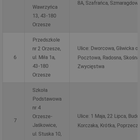
8A, Szafrańca, Szmaragdowa
Wawrzyńca
13, 43-180
Orzesze
Przedszkole
Ulice:
Dworcowa, Gliwicka od
nr 2 Orzesze,
6
ul. Miła 1a,
Pocztowa, Radosna, Skośna, 
43-180
Zwycięstwa
Orzesze
Szkoła
Podstawowa
nr 4
Ulice:
1 Maja, 22 Lipca, Bud
Orzesze-
7
Jaśkowice,
Korczaka, Krótka, Poprzeczn
ul. Stuska 10,