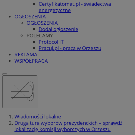
Certyfikatomat.pl - świadectwa
energetyczne
OGŁOSZENIA
OGŁOSZENIA
Dodaj ogłoszenie
POLECAMY
Protocol IT
Pracuj.pl - praca w Orzeszu
REKLAMA
WSPÓŁPRACA
Wiadomości lokalne
Druga tura wyborów prezydenckich – sprawdź
lokalizację komisji wyborczych w Orzeszu