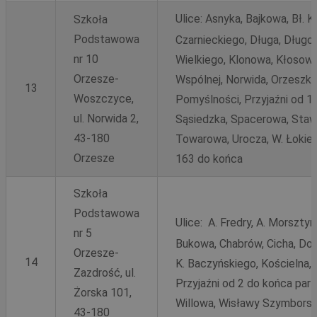
Ulice:
Asnyka, Bajkowa, Bł. K
Szkoła
Podstawowa
Czarnieckiego, Długa, Długos
nr 10
Wielkiego, Klonowa, Kłosowa
Orzesze-
Wspólnej, Norwida, Orzeszko
13
Woszczyce,
Pomyślności, Przyjaźni od 1 
ul. Norwida 2,
Sąsiedzka, Spacerowa, Staw
43-180
Towarowa, Urocza, W. Łokie
Orzesze
163 do końca
Szkoła
Podstawowa
Ulice:
A. Fredry, A. Morsztyn
nr 5
Bukowa, Chabrów, Cicha, Dobr
Orzesze-
14
K. Baczyńskiego, Kościelna, 
Zazdrość, ul.
Przyjaźni od 2 do końca par
Żorska 101,
Willowa, Wisławy Szymborsk
43-180