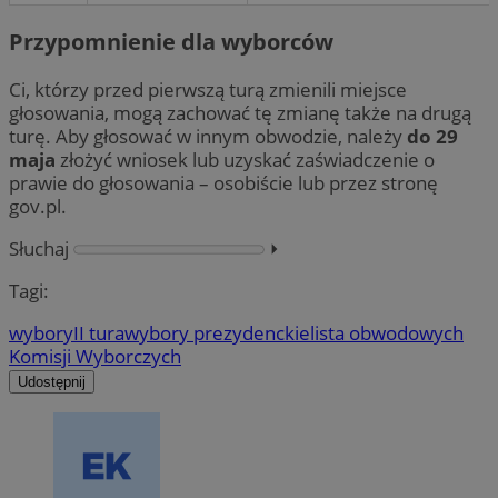
Przypomnienie dla wyborców
Ci, którzy przed pierwszą turą zmienili miejsce
głosowania, mogą zachować tę zmianę także na drugą
turę. Aby głosować w innym obwodzie, należy
do 29
maja
złożyć wniosek lub uzyskać zaświadczenie o
prawie do głosowania – osobiście lub przez stronę
gov.pl.
Słuchaj
⏵︎
Tagi:
wybory
II tura
wybory prezydenckie
lista obwodowych
Komisji Wyborczych
Udostępnij