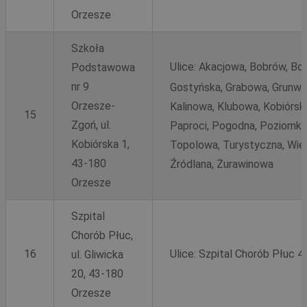
Orzesze
Szkoła
Ulice:
Akacjowa, Bobrów, Bo
Podstawowa
nr 9
Gostyńska, Grabowa, Grunwa
Orzesze-
Kalinowa, Klubowa, Kobiórsk
15
Zgoń, ul.
Paproci, Pogodna, Poziomko
Kobiórska 1,
Topolowa, Turystyczna, Wier
43-180
Źródlana, Żurawinowa
Orzesze
Szpital
Chorób Płuc,
16
Ulice:
Szpital Chorób Płuc 43
ul. Gliwicka
20, 43-180
Orzesze