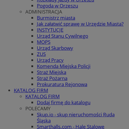
Pogoda w Orzeszu
ADMINISTRACJA
Burmistrz miasta
Jak załatwić sprawę w Urzędzie Miasta?
INSTYTUCJE
Urząd Stanu Cywilnego
MOPS
Urząd Skarbowy
ZUS
Urząd Pracy
Komenda Miejska Policji
Straż Miejska
Straż Pożarna
Prokuratura Rejonowa
KATALOG FIRM
KATALOG FIRM
Dodaj firmę do katalogu
POLECAMY
Skup.io - skup nieruchomości Ruda
Śląska
Smarthalls.com - Hale Stalowe