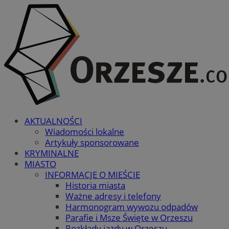
AKTUALNOŚCI
Wiadomości lokalne
Artykuły sponsorowane
KRYMINALNE
MIASTO
INFORMACJE O MIEŚCIE
Historia miasta
Ważne adresy i telefony
Harmonogram wywozu odpadów
Parafie i Msze Święte w Orzeszu
Rozkłady jazdy w Orzeszu