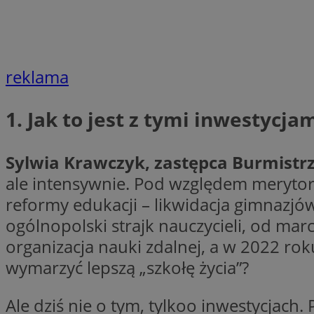
Nazwa
Nazwa
ustat_agfw3qpwXtz
Nazwa
ustat_8hezdrw6jXd
_clck
reklama
__gads
openstat_12e0dbc
openstat_gid
_ga
1. Jak to jest z tymi inwestyc
MR
openstat_axigzz1m6
ustat_Xljcjgyrsdcu
ANONCHK
Sylwia Krawczyk, zastępca Burmistrz
__Secure-YNID
ale intensywnie. Pod względem merytor
WMF-Uniq
reformy edukacji – likwidacja gimnazjó
_clsk
ustat_b6x6h2kseuk
__Secure-
ROLLOUT_TOKEN
ogólnopolski strajk nauczycieli, od ma
ustat_bl8Xwye1zkqx
organizacja nauki zdalnej, a w 2022 rok
ustat_bt5j7dtfgm4
_ga_1ZETYXEVYH
wymarzyć lepszą „szkołę życia”?
ustat_yzw2k52aXskv
_fbp
FCCDCF
ustat_htx5jy2dajf
Ale dziś nie o tym, tylkoo inwestycjac
__eoi