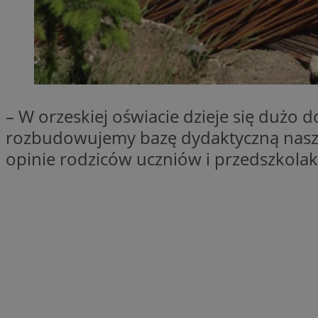
SessID
QeSessID
MvSessID
VISITOR_PRIVACY_
– W orzeskiej oświacie dzieje się dużo 
rozbudowujemy bazę dydaktyczną naszy
opinie rodziców uczniów i przedszkola
__cf_bm
CookieScriptConse
__cf_bm