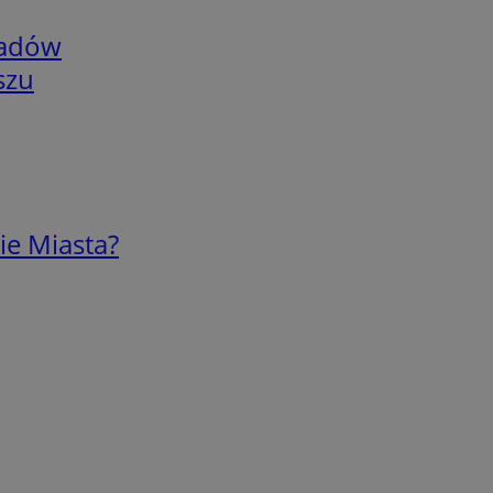
adów
szu
ie Miasta?