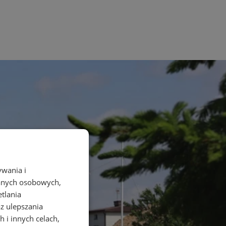
ywania i
danych osobowych,
etlania
az ulepszania
 i innych celach,