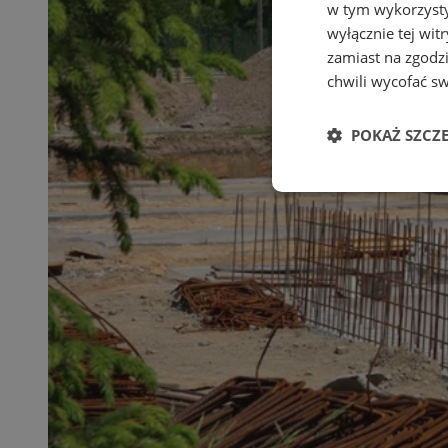
w tym wykorzysty
wyłącznie tej wi
zamiast na zgodz
chwili wycofać s
POKAŻ SZCZ
Niezbędne
Ni
Niezbędne pliki cook
zarządzanie kontem. 
Nazwa