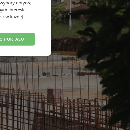
 wybory dotyczą
nym interesie
sz w każdej
DO PORTALU
esklasyfikowane
ane
owanie użytkownika i
j.