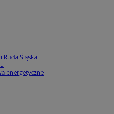
i Ruda Śląska
we
twa energetyczne