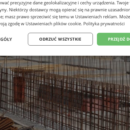
wać precyzyjne dane geolokalizacyjne i cechy urządzenia. Twoje
tryny. Niektórzy dostawcy mogą opierać się na prawnie uzasadnio
ie; masz prawo sprzeciwić się temu w
Ustawieniach reklam
. Może
woją zgodę w
Ustawieniach plików cookie
.
Polityka prywatności
EGÓŁY
ODRZUĆ WSZYSTKIE
PRZEJDŹ 
Wydajność
Targetowanie
Funkcjonalność
Ni
ezbędne
Wydajność
Targetowanie
Funkcjonalność
Niesklasyfikow
ie umożliwiają korzystanie z podstawowych funkcji strony internetowej, takich jak log
Bez niezbędnych plików cookie nie można prawidłowo korzystać ze strony internetowe
Provider
/
Okres
Opis
Domena
przechowywania