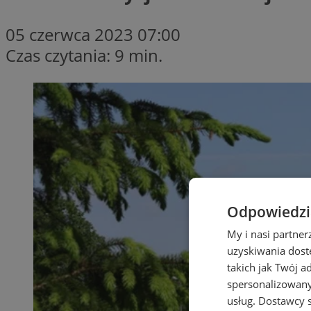
05 czerwca 2023 07:00
Czas czytania: 9 min.
Odpowiedzia
My i nasi partne
uzyskiwania dost
takich jak Twój a
spersonalizowanyc
usług.
Dostawcy s