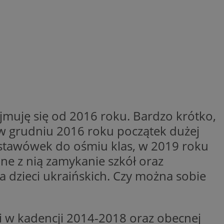
wywania
Opis
rakcji użytkowników
u poprawy
ubleClick for
 strony
yświetlanie reklam
.
nalytics - co
 którego używamy
nej usługi
owej do
zróżniania
 losowo
a. Jest on
w jaki sposób
jmuję się od 2016 roku. Bardzo krótko,
ie i służy do
ygodnie
ernetowej, oraz
sesji i kampanii na
wy mógł zobaczyć
 w grudniu 2016 roku początek dużej
ygodnie
odstawówek do ośmiu klas, w 2019 roku
niem Microsoft
ażaniem funkcji i
ywania informacji o
rolować, które
ne z nią zamykanie szkół oraz
tron w jedną sesję
wyświetlane
 etapowych,
la dzieci ukraińskich. Czy można sobie
nego użytkownika
ytics do
serii produktów
rznej przez
sie rzeczywistym od
mi w kadencji 2014-2018 oraz obecnej
aangażowania