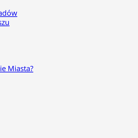
adów
szu
ie Miasta?