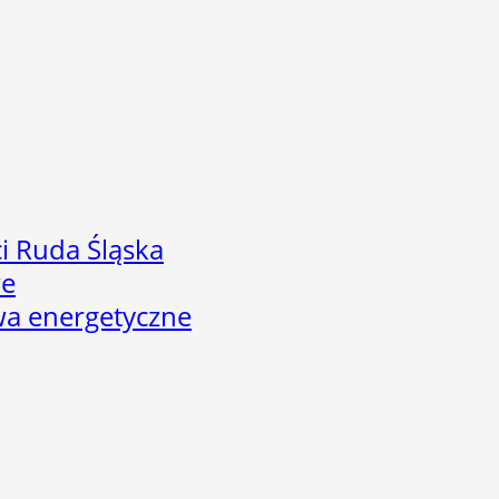
i Ruda Śląska
we
twa energetyczne