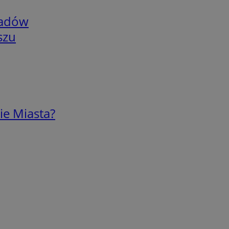
adów
szu
ie Miasta?