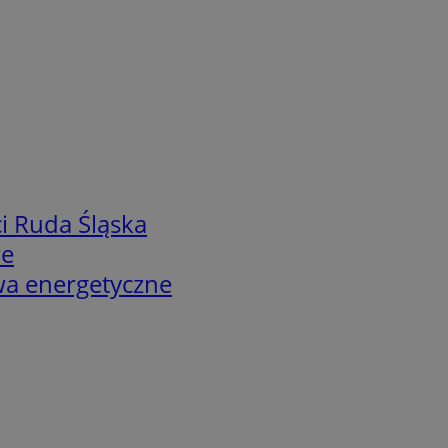
i Ruda Śląska
we
twa energetyczne