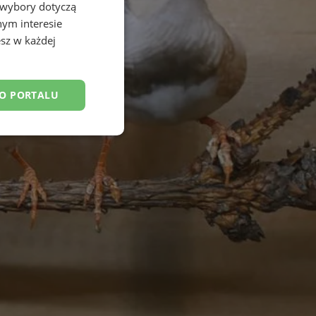
 wybory dotyczą
nym interesie
sz w każdej
DO PORTALU
esklasyfikowane
ane
owanie użytkownika i
j.