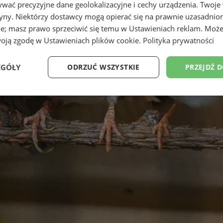
wać precyzyjne dane geolokalizacyjne i cechy urządzenia. Twoje
tryny. Niektórzy dostawcy mogą opierać się na prawnie uzasadnio
ie; masz prawo sprzeciwić się temu w
Ustawieniach reklam
. Może
woją zgodę w
Ustawieniach plików cookie
.
Polityka prywatności
EGÓŁY
ODRZUĆ WSZYSTKIE
PRZEJDŹ 
Wydajność
Targetowanie
Funkcjonalność
Ni
ezbędne
Wydajność
Targetowanie
Funkcjonalność
Niesklasyfikow
ie umożliwiają korzystanie z podstawowych funkcji strony internetowej, takich jak log
Bez niezbędnych plików cookie nie można prawidłowo korzystać ze strony internetowe
Provider
/
Okres
Opis
Domena
przechowywania