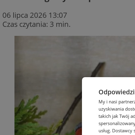
06 lipca 2026 13:07
Czas czytania: 3 min.
Odpowiedzia
My i nasi partne
uzyskiwania dost
takich jak Twój a
spersonalizowanyc
usług.
Dostawcy s