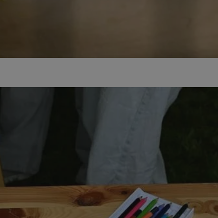
orzesze.com.pl
1 rok
Ten plik cookie przechowuje identyfi
orzesze.com.pl
1 rok
Ten plik cookie przechowuje identyfi
orzesze.com.pl
1 rok
Ten plik cookie przechowuje identyfi
METADATA
5 miesięcy 4
Ten plik cookie przechowuje inform
YouTube
tygodnie
użytkownika oraz jego preferencjac
.youtube.com
prywatności podczas korzystania z w
wybory dotyczące polityki prywatno
zgody, zapewniając ich przestrzega
wizytach. Dzięki temu użytkownik 
konfigurować swoich preferencji, c
zgodność z regulacjami ochrony da
29 minut 59
Ten plik cookie służy do rozróżniani
Cloudflare
sekund
to korzystne dla strony internetow
Inc.
umożliwia tworzenie ważnych rapo
.x.com
korzystania z jej witryny internetow
nt
4 tygodnie 2 dni
Ten plik cookie jest używany przez 
CookieScript
Google Privacy Policy
Script.com do zapamiętywania prefe
orzesze.com.pl
zgody użytkownika na pliki cookie. 
aby baner cookie Cookie-Script.com
29 minut 55
Ten plik cookie służy do rozróżniani
Cloudflare
sekund
to korzystne dla strony internetow
Inc.
umożliwia tworzenie ważnych rapo
.twitter.com
korzystania z jej witryny internetow