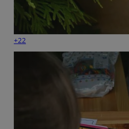
SessID
QeSessID
MvSessID
VISITOR_PRIVACY_
+22
__cf_bm
CookieScriptConse
__cf_bm