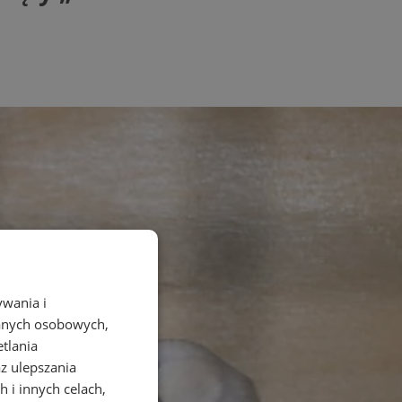
ywania i
danych osobowych,
etlania
az ulepszania
 i innych celach,