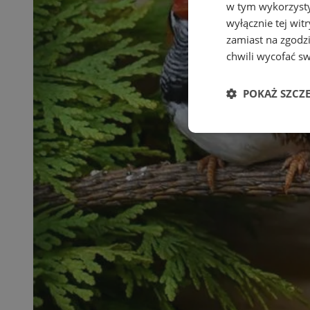
w tym wykorzysty
wyłącznie tej wi
zamiast na zgodz
chwili wycofać s
POKAŻ SZCZ
Niezbędne
Ni
Niezbędne pliki cook
zarządzanie kontem. 
Nazwa