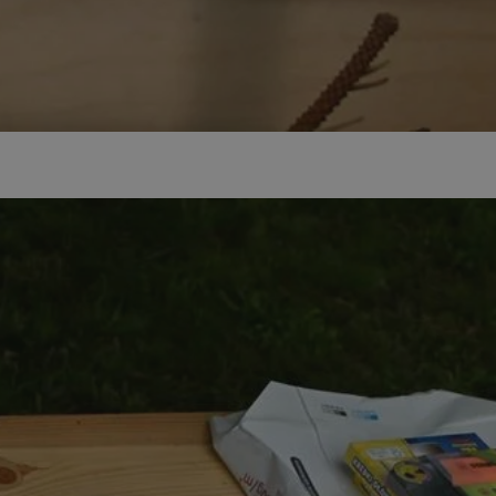
kator sesji.
kator sesji.
kator sesji.
acje o zgodzie
h dotyczących
itryny. Rejestruje
ści i ustawień
nie w kolejnych
nie musi ponownie
o zwiększa wygodę i
nych.
a ludzi i botów. Jest
ej, ponieważ
rtów na temat
ej.
usługę Cookie-
rencji dotyczących
Jest to konieczne,
 działał poprawnie.
a ludzi i botów. Jest
ej, ponieważ
rtów na temat
ej.