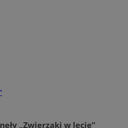
”
nęły „Zwierzaki w lecie”