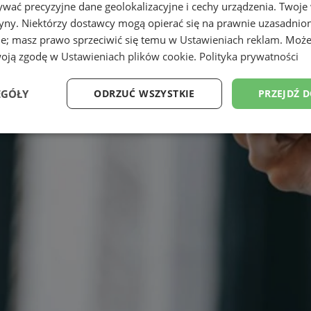
wać precyzyjne dane geolokalizacyjne i cechy urządzenia. Twoje
tryny. Niektórzy dostawcy mogą opierać się na prawnie uzasadnio
ie; masz prawo sprzeciwić się temu w
Ustawieniach reklam
. Może
woją zgodę w
Ustawieniach plików cookie
.
Polityka prywatności
EGÓŁY
ODRZUĆ WSZYSTKIE
PRZEJDŹ 
Wydajność
Targetowanie
Funkcjonalność
Ni
ezbędne
Wydajność
Targetowanie
Funkcjonalność
Niesklasyfikow
ie umożliwiają korzystanie z podstawowych funkcji strony internetowej, takich jak log
Bez niezbędnych plików cookie nie można prawidłowo korzystać ze strony internetowe
Provider
/
Okres
Opis
Domena
przechowywania