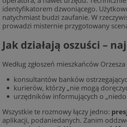
operatora, a nawet urzędu. Technicznie
identyfikatorem dzwoniącego. Użytkowni
Nazwa
Nazwa
natychmiast budzi zaufanie. W rzeczywi
ustat_agfw3qpwXtz
Nazwa
prowadzi misternie przygotowany scena
ustat_8hezdrw6jXd
_clck
__gads
openstat_12e0dbc
Jak działają oszuści – na
openstat_gid
_ga
MR
openstat_axigzz1m6
ustat_Xljcjgyrsdcu
Według zgłoszeń mieszkańców Orzesza os
ANONCHK
__Secure-YNID
WMF-Uniq
konsultantów banków ostrzegający
_clsk
ustat_b6x6h2kseuk
__Secure-
kurierów, którzy „nie mogą doręczyć
ROLLOUT_TOKEN
ustat_bl8Xwye1zkqx
urzędników informujących o „niedo
ustat_bt5j7dtfgm4
_ga_1ZETYXEVYH
ustat_yzw2k52aXskv
Wszystkie te rozmowy łączy jedno:
pres
_fbp
FCCDCF
ustat_htx5jy2dajf
aplikacji, podaniedanych. Zanim oddzwon
__eoi