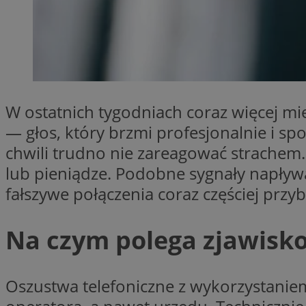
SessID
QeSessID
MvSessID
VISITOR_PRIVACY_
W ostatnich tygodniach coraz więcej m
— głos, który brzmi profesjonalnie i sp
chwili trudno nie zareagować strachem. 
__cf_bm
lub pieniądze. Podobne sygnały napływa
fałszywe połączenia coraz częściej przy
CookieScriptConse
Na czym polega zjawisko
__cf_bm
Oszustwa telefoniczne z wykorzystanie