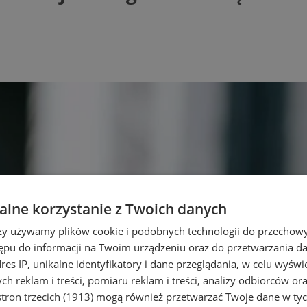
lne korzystanie z Twoich danych
rzy używamy plików cookie i podobnych technologii do przechow
ępu do informacji na Twoim urządzeniu oraz do przetwarzania 
dres IP, unikalne identyfikatory i dane przeglądania, w celu wyświ
h reklam i treści, pomiaru reklam i treści, analizy odbiorców or
tron trzecich (1913)
mogą również przetwarzać Twoje dane w tych