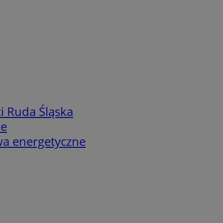
i Ruda Śląska
we
twa energetyczne