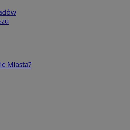
adów
szu
ie Miasta?