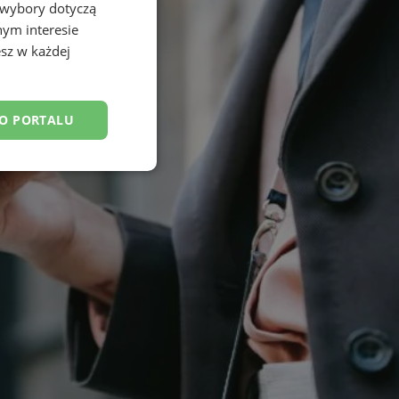
 wybory dotyczą
nym interesie
sz w każdej
DO PORTALU
esklasyfikowane
ane
owanie użytkownika i
j.