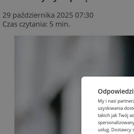
29 października 2025 07:30
Czas czytania: 5 min.
Odpowiedzia
My i nasi partne
uzyskiwania dost
takich jak Twój a
spersonalizowanyc
usług.
Dostawcy s