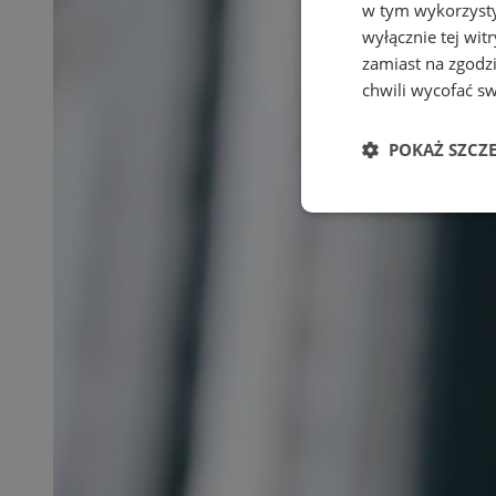
w tym wykorzysty
wyłącznie tej wi
zamiast na zgodz
chwili wycofać s
POKAŻ SZCZ
Niezbędne
Ni
Niezbędne pliki cook
zarządzanie kontem. 
Nazwa