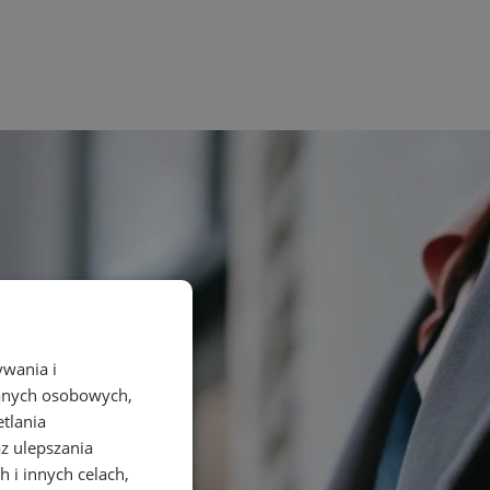
ywania i
danych osobowych,
etlania
az ulepszania
 i innych celach,