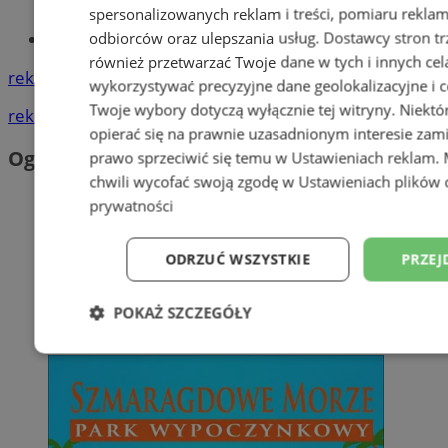
spersonalizowanych reklam i treści, pomiaru reklam i
odbiorców oraz ulepszania usług.
Dostawcy stron tr
Tworzenie stron www - Orzesze
również przetwarzać Twoje dane w tych i innych cel
reklama
wykorzystywać precyzyjne dane geolokalizacyjne i c
Twoje wybory dotyczą wyłącznie tej witryny. Niekt
reklama
opierać się na prawnie uzasadnionym interesie zami
Ogłoszenia
prawo sprzeciwić się temu w
Ustawieniach reklam
.
chwili wycofać swoją zgodę w
Ustawieniach plików 
prywatności
ODRZUĆ WSZYSTKIE
PRZEJ
POKAŻ SZCZEGÓŁY
Niezbędne
Wydajność
Targetowani
Niesklasyfikowane