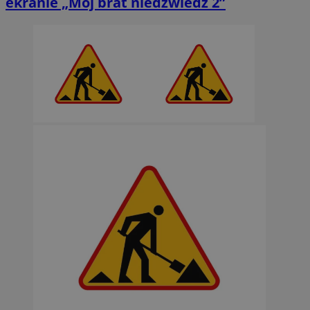
ekranie „Mój brat niedźwiedź 2”