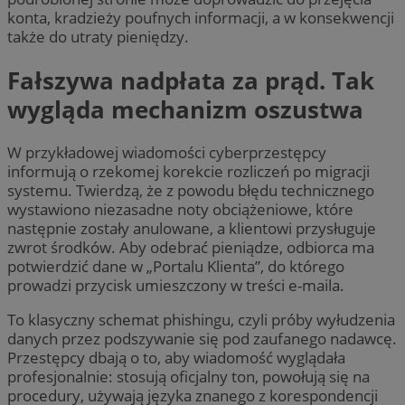
konta, kradzieży poufnych informacji, a w konsekwencji
także do utraty pieniędzy.
Fałszywa nadpłata za prąd. Tak
wygląda mechanizm oszustwa
W przykładowej wiadomości cyberprzestępcy
informują o rzekomej korekcie rozliczeń po migracji
systemu. Twierdzą, że z powodu błędu technicznego
wystawiono niezasadne noty obciążeniowe, które
następnie zostały anulowane, a klientowi przysługuje
zwrot środków. Aby odebrać pieniądze, odbiorca ma
potwierdzić dane w „Portalu Klienta”, do którego
prowadzi przycisk umieszczony w treści e-maila.
To klasyczny schemat phishingu, czyli próby wyłudzenia
danych przez podszywanie się pod zaufanego nadawcę.
Przestępcy dbają o to, aby wiadomość wyglądała
profesjonalnie: stosują oficjalny ton, powołują się na
procedury, używają języka znanego z korespondencji