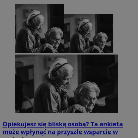
Opiekujesz się bliską osobą? Ta ankieta
może wpłynąć na przyszłe wsparcie w