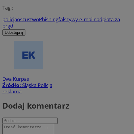
Tagi:
policja
oszustwo
Phishing
fałszywy e-mail
nadpłata za
prąd
Udostępnij
Ewa Kurpas
Źródło:
Śląska Policja
reklama
Dodaj komentarz