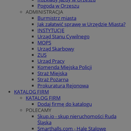
Pogoda w Orzeszu
ADMINISTRACJA
Burmistrz miasta
Jak załatwić sprawę w Urzędzie Miasta?
INSTYTUCJE
Urząd Stanu Cywilnego
MOPS
Urząd Skarbowy
ZUS
Urząd Pracy
Komenda Miejska Policji
Straż Miejska
Straż Pożarna
Prokuratura Rejonowa
KATALOG FIRM
KATALOG FIRM
Dodaj firmę do katalogu
POLECAMY
Skup.io - skup nieruchomości Ruda
Śląska
Smarthalls.com - Hale Stalowe