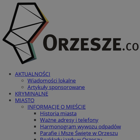
AKTUALNOŚCI
Wiadomości lokalne
Artykuły sponsorowane
KRYMINALNE
MIASTO
INFORMACJE O MIEŚCIE
Historia miasta
Ważne adresy i telefony
Harmonogram wywozu odpadów
Parafie i Msze Święte w Orzeszu
Rozkłady jazdy w Orzeszu