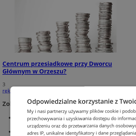
Centrum przesiadkowe przy Dworcu
Głównym w Orzeszu?
3
reklama
Odpowiedzialne korzystanie z Twoi
Zobacz również
My i nasi partnerzy używamy plików cookie i podob
Wiadomości kryminalne w Orzeszu
przechowywania i uzyskiwania dostępu do informac
urządzeniu oraz do przetwarzania danych osobowych
Wiadomości lokalne
adres IP, unikalne identyfikatory i dane przeglądani