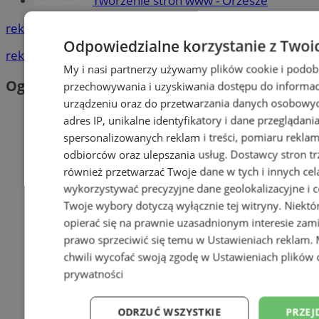
Tworzenie stron www - Orzesze
reklama
Odpowiedzialne korzystanie z Twoi
reklama
My i nasi partnerzy używamy plików cookie i podob
Ogłoszenia
przechowywania i uzyskiwania dostępu do informac
urządzeniu oraz do przetwarzania danych osobowych
adres IP, unikalne identyfikatory i dane przeglądani
spersonalizowanych reklam i treści, pomiaru reklam i
odbiorców oraz ulepszania usług.
Dostawcy stron tr
również przetwarzać Twoje dane w tych i innych cel
wykorzystywać precyzyjne dane geolokalizacyjne i c
Twoje wybory dotyczą wyłącznie tej witryny. Niekt
opierać się na prawnie uzasadnionym interesie zami
prawo sprzeciwić się temu w
Ustawieniach reklam
.
chwili wycofać swoją zgodę w
Ustawieniach plików 
prywatności
ODRZUĆ WSZYSTKIE
PRZEJ