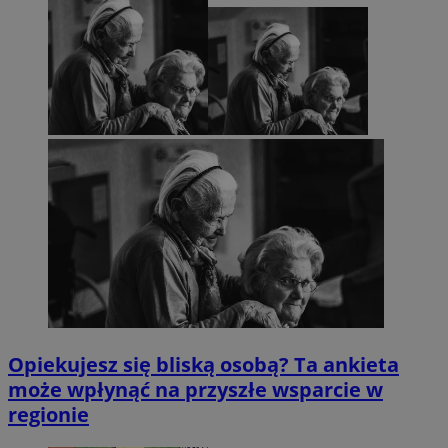
Opiekujesz się bliską osobą? Ta ankieta
może wpłynąć na przyszłe wsparcie w
regionie