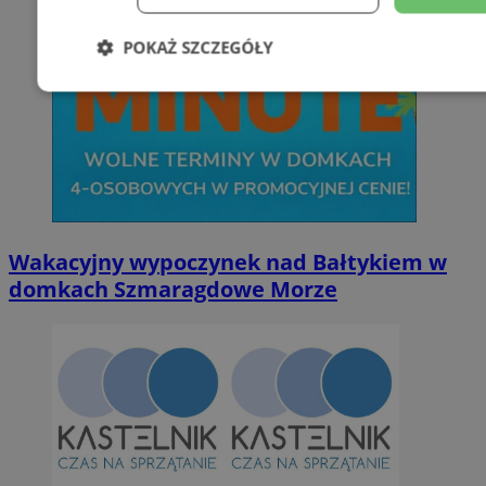
POKAŻ SZCZEGÓŁY
Niezbędne
Wydajność
Targetowani
Niesklasyfikowane
Wakacyjny wypoczynek nad Bałtykiem w
domkach Szmaragdowe Morze
Niezbędne
Wydajność
Targetowanie
Funkcjonalno
Niezbędne pliki cookie umożliwiają korzystanie z podstawowych fun
takich jak logowanie użytkownika i zarządzanie kontem. Bez niezb
można prawidłowo korzystać ze strony internetowej.
Provider
/
Okres
Nazwa
Domena
przechowywan