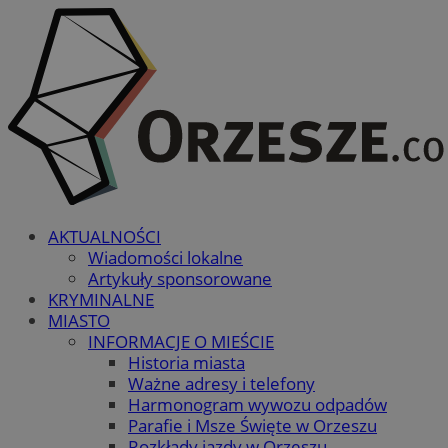
AKTUALNOŚCI
Wiadomości lokalne
Artykuły sponsorowane
KRYMINALNE
MIASTO
INFORMACJE O MIEŚCIE
Historia miasta
Ważne adresy i telefony
Harmonogram wywozu odpadów
Parafie i Msze Święte w Orzeszu
Rozkłady jazdy w Orzeszu