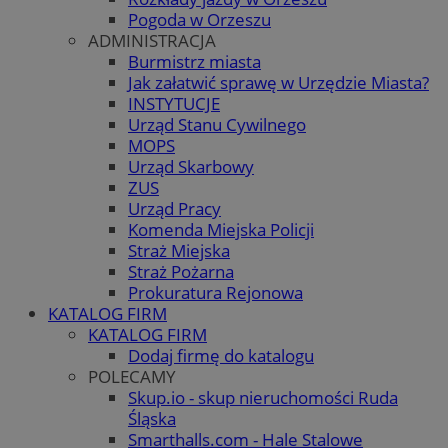
Pogoda w Orzeszu
ADMINISTRACJA
Burmistrz miasta
Jak załatwić sprawę w Urzędzie Miasta?
INSTYTUCJE
Urząd Stanu Cywilnego
MOPS
Urząd Skarbowy
ZUS
Urząd Pracy
Komenda Miejska Policji
Straż Miejska
Straż Pożarna
Prokuratura Rejonowa
KATALOG FIRM
KATALOG FIRM
Dodaj firmę do katalogu
POLECAMY
Skup.io - skup nieruchomości Ruda
Śląska
Smarthalls.com - Hale Stalowe