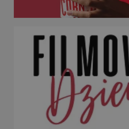
SessID
QeSessID
MvSessID
VISITOR_PRIVACY_
__cf_bm
CookieScriptConse
__cf_bm