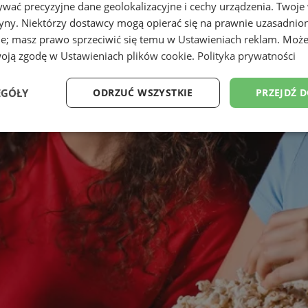
wać precyzyjne dane geolokalizacyjne i cechy urządzenia. Twoje
tryny. Niektórzy dostawcy mogą opierać się na prawnie uzasadnio
ie; masz prawo sprzeciwić się temu w
Ustawieniach reklam
. Może
woją zgodę w
Ustawieniach plików cookie
.
Polityka prywatności
EGÓŁY
ODRZUĆ WSZYSTKIE
PRZEJDŹ 
Wydajność
Targetowanie
Funkcjonalność
Ni
ezbędne
Wydajność
Targetowanie
Funkcjonalność
Niesklasyfikow
ie umożliwiają korzystanie z podstawowych funkcji strony internetowej, takich jak log
Bez niezbędnych plików cookie nie można prawidłowo korzystać ze strony internetowe
Provider
/
Okres
Opis
Domena
przechowywania