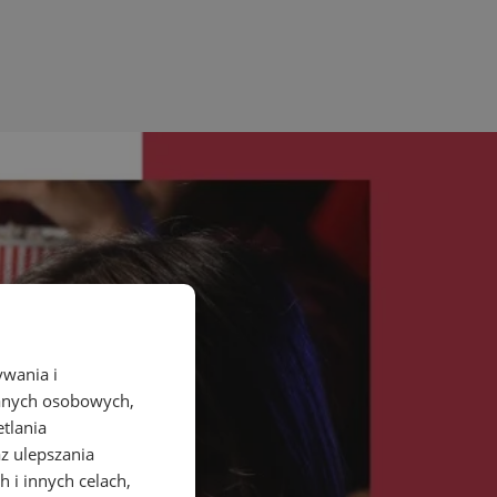
ywania i
danych osobowych,
etlania
az ulepszania
 i innych celach,