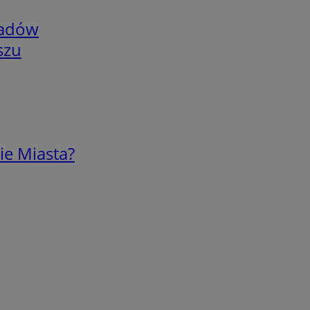
adów
szu
ie Miasta?