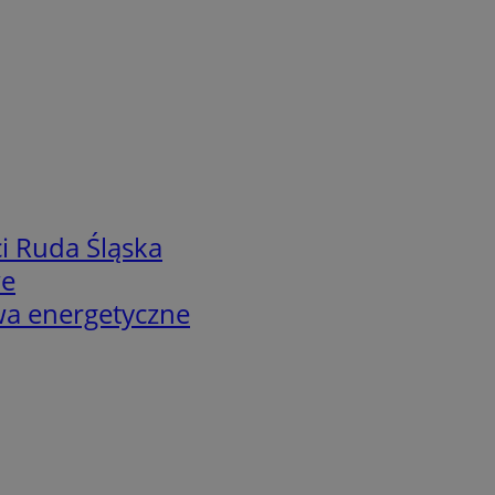
i Ruda Śląska
we
twa energetyczne