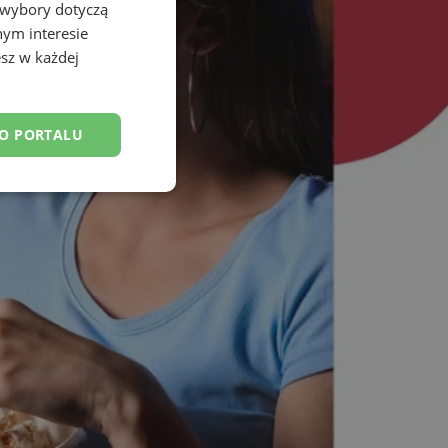
 wybory dotyczą
nym interesie
sz w każdej
DO PORTALU
esklasyfikowane
ane
owanie użytkownika i
j.