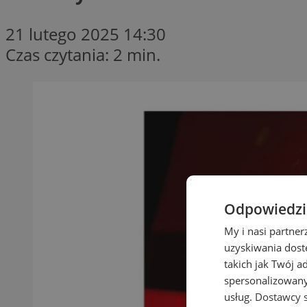
21 lutego 2025 14:30
Czas czytania: 2 min.
Odpowiedzia
My i nasi partne
uzyskiwania dost
takich jak Twój a
spersonalizowanyc
usług.
Dostawcy s