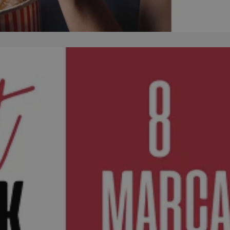
kator sesji.
kator sesji.
kator sesji.
acje o zgodzie
h dotyczących
itryny. Rejestruje
ści i ustawień
nie w kolejnych
nie musi ponownie
o zwiększa wygodę i
nych.
a ludzi i botów. Jest
ej, ponieważ
rtów na temat
ej.
usługę Cookie-
rencji dotyczących
Jest to konieczne,
 działał poprawnie.
a ludzi i botów. Jest
ej, ponieważ
rtów na temat
ej.