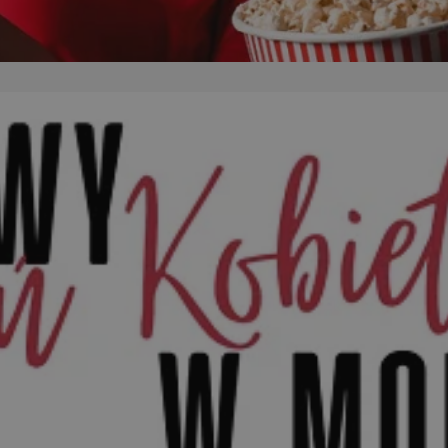
orzesze.com.pl
1 rok
Ten plik cookie przechowuje identyfi
orzesze.com.pl
1 rok
Ten plik cookie przechowuje identyfi
orzesze.com.pl
1 rok
Ten plik cookie przechowuje identyfi
METADATA
5 miesięcy 4
Ten plik cookie przechowuje inform
YouTube
tygodnie
użytkownika oraz jego preferencjac
.youtube.com
prywatności podczas korzystania z w
wybory dotyczące polityki prywatno
zgody, zapewniając ich przestrzega
wizytach. Dzięki temu użytkownik 
konfigurować swoich preferencji, c
zgodność z regulacjami ochrony da
29 minut 59
Ten plik cookie służy do rozróżniani
Cloudflare
sekund
to korzystne dla strony internetow
Inc.
umożliwia tworzenie ważnych rapo
.x.com
korzystania z jej witryny internetow
nt
4 tygodnie 2 dni
Ten plik cookie jest używany przez 
CookieScript
Google Privacy Policy
Script.com do zapamiętywania prefe
orzesze.com.pl
zgody użytkownika na pliki cookie. 
aby baner cookie Cookie-Script.com
29 minut 55
Ten plik cookie służy do rozróżniani
Cloudflare
sekund
to korzystne dla strony internetow
Inc.
umożliwia tworzenie ważnych rapo
.twitter.com
korzystania z jej witryny internetow