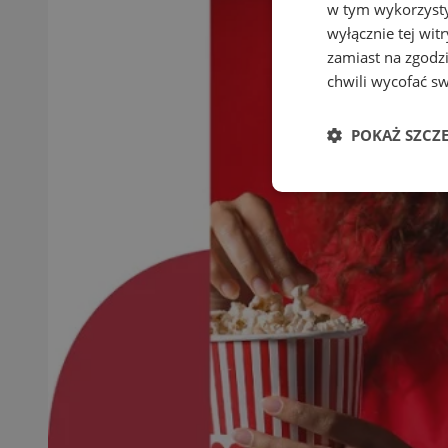
w tym wykorzysty
wyłącznie tej wi
zamiast na zgodz
chwili wycofać s
POKAŻ SZCZ
Niezbędne
Ni
Niezbędne pliki cook
zarządzanie kontem. 
Nazwa