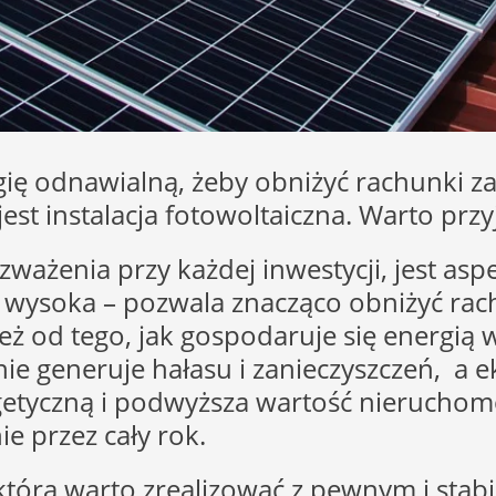
ię odnawialną, żeby obniżyć rachunki za
instalacja fotowoltaiczna. Warto przyjrz
ważenia przy każdej inwestycji, jest as
est wysoka – pozwala znacząco obniżyć ra
też od tego, jak gospodaruje się energi
ie generuje hałasu i zanieczyszczeń, a e
getyczną i podwyższa wartość nieruchom
e przez cały rok.
, którą warto zrealizować z pewnym i st