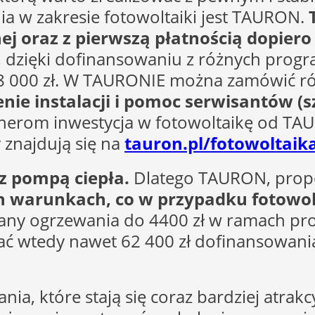
nia w zakresie fotowoltaiki jest TAURON.
j oraz z pierwszą płatnością dopiero
a, dzięki dofinansowaniu z różnych progr
8 000 zł. W TAURONIE można zamówić r
nie instalacji i pomoc serwisantów
(
nerom inwestycja w fotowoltaikę od TAU
 znajdują się na
tauron.pl/fotowoltaik
z pompą ciepła.
Dlatego TAURON, prop
h warunkach, co w przypadku fotowol
ny ogrzewania do 4400 zł w ramach pr
ć wtedy nawet 62 400 zł dofinansowania.
nia, które stają się coraz bardziej atrak