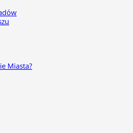
adów
szu
ie Miasta?