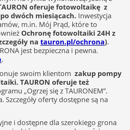
TAURON oferuje fotowoltaikę z
 po dwóch miesiącach.
Inwestycja
amów, m.in. Mój Prąd, które to
ównież
Ochronę fotowoltaiki 24H z
szczegóły na
tauron.pl/ochrona
)
.
RONA jest bezpieczna i pewna.
a
.
onuje swoim klientom
zakup pompy
taiki. TAURON oferuje też
ogramu „Ogrzej się z TAURONEM”.
 Szczegóły oferty dostępne są na
cyjne i dostępne dla szerokiego grona