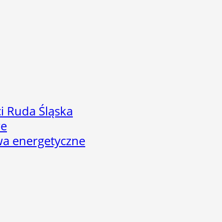
i Ruda Śląska
we
twa energetyczne