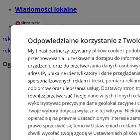
Wiadomości lokalne
Tworzenie stron www - Orzesze
reklama
Odpowiedzialne korzystanie z Twoi
reklama
My i nasi partnerzy używamy plików cookie i podob
przechowywania i uzyskiwania dostępu do informac
Ogłoszenia
urządzeniu oraz do przetwarzania danych osobowych
adres IP, unikalne identyfikatory i dane przeglądani
spersonalizowanych reklam i treści, pomiaru reklam i
odbiorców oraz ulepszania usług.
Dostawcy stron tr
również przetwarzać Twoje dane w tych i innych cel
wykorzystywać precyzyjne dane geolokalizacyjne i c
Twoje wybory dotyczą wyłącznie tej witryny. Niekt
opierać się na prawnie uzasadnionym interesie zami
prawo sprzeciwić się temu w
Ustawieniach reklam
.
chwili wycofać swoją zgodę w
Ustawieniach plików 