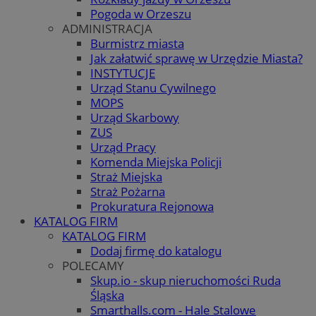
Pogoda w Orzeszu
ADMINISTRACJA
Burmistrz miasta
Jak załatwić sprawę w Urzędzie Miasta?
INSTYTUCJE
Urząd Stanu Cywilnego
MOPS
Urząd Skarbowy
ZUS
Urząd Pracy
Komenda Miejska Policji
Straż Miejska
Straż Pożarna
Prokuratura Rejonowa
KATALOG FIRM
KATALOG FIRM
Dodaj firmę do katalogu
POLECAMY
Skup.io - skup nieruchomości Ruda
Śląska
Smarthalls.com - Hale Stalowe