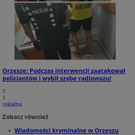
Orzesze: Podczas interwencji zaatakował
policjantów i wybił szybę radiowozu!
3
3
reklama
Zobacz również
Wiadomości kryminalne w Orzeszu