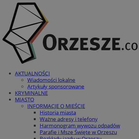
AKTUALNOŚCI
Wiadomości lokalne
Artykuły sponsorowane
KRYMINALNE
MIASTO
INFORMACJE O MIEŚCIE
Historia miasta
Ważne adresy i telefony
Harmonogram wywozu odpadów
Parafie i Msze Święte w Orzeszu
Rozkłady jazdy w Orzeszu