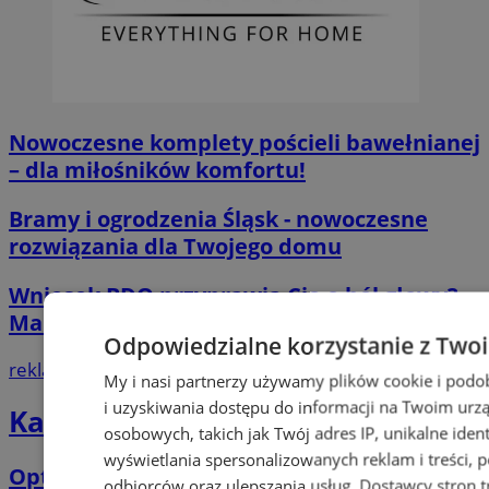
Nowoczesne komplety pościeli bawełnianej
– dla miłośników komfortu!
Bramy i ogrodzenia Śląsk - nowoczesne
rozwiązania dla Twojego domu
Wniosek BDO przyprawia Cię o ból głowy?
Mamy skuteczne lekarstwo!
Odpowiedzialne korzystanie z Two
reklama
My i nasi partnerzy używamy plików cookie i pod
i uzyskiwania dostępu do informacji na Twoim urz
Katalog firm
osobowych, takich jak Twój adres IP, unikalne ident
wyświetlania spersonalizowanych reklam i treści, po
Optica Twój optyk i okulista
odbiorców oraz ulepszania usług.
Dostawcy stron t