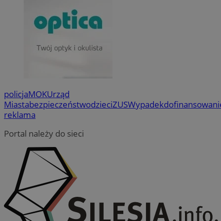
użytkownika i zarządzanie kontem. Bez niezbędnych plików cooki
internetowej.
Provider
/
Okres
Nazwa
Domena
przechowywa
SessID
orzesze.com.pl
1 rok
QeSessID
orzesze.com.pl
1 rok
policja
MOK
Urząd
MvSessID
orzesze.com.pl
1 rok
Miasta
bezpieczeństwo
dzieci
ZUS
Wypadek
dofinansowani
reklama
VISITOR_PRIVACY_METADATA
5 miesięcy 
YouTube
tygodnie
.youtube.com
Portal należy do sieci
__cf_bm
29 minut 5
Cloudflare
Google Privacy Policy
sekund
Inc.
.x.com