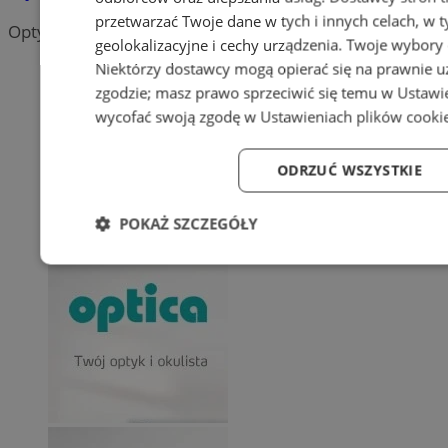
przetwarzać Twoje dane w tych i innych celach, w
Optyk, zakłady optyczne
geolokalizacyjne i cechy urządzenia. Twoje wybory 
Niektórzy dostawcy mogą opierać się na prawnie u
zgodzie; masz prawo sprzeciwić się temu w
Ustawi
wycofać swoją zgodę w
Ustawieniach plików cooki
ODRZUĆ WSZYSTKIE
POKAŻ SZCZEGÓŁY
Niezbędne
Wydajność
Targetowanie
F
Niezbędne
Wydajność
Targetowanie
Fu
Niezbędne pliki cookie umożliwiają korzystanie z podstawowych fu