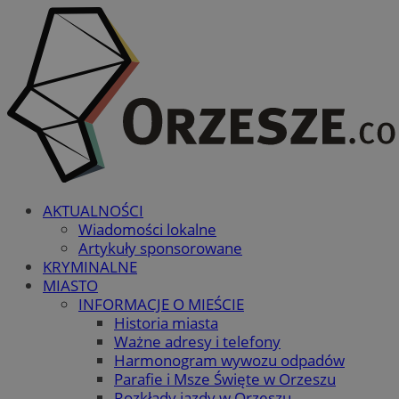
AKTUALNOŚCI
Wiadomości lokalne
Artykuły sponsorowane
KRYMINALNE
MIASTO
INFORMACJE O MIEŚCIE
Historia miasta
Ważne adresy i telefony
Harmonogram wywozu odpadów
Parafie i Msze Święte w Orzeszu
Rozkłady jazdy w Orzeszu