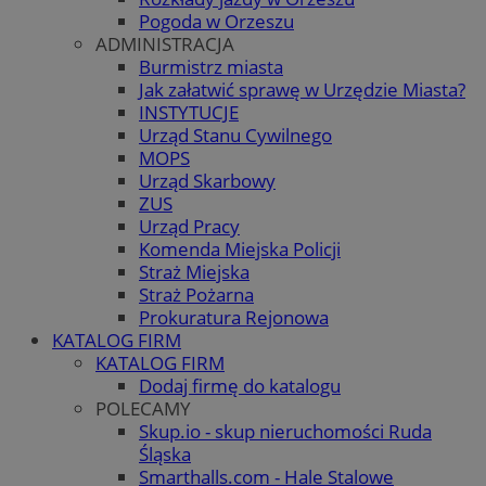
Pogoda w Orzeszu
ADMINISTRACJA
Burmistrz miasta
Jak załatwić sprawę w Urzędzie Miasta?
INSTYTUCJE
Urząd Stanu Cywilnego
MOPS
Urząd Skarbowy
ZUS
Urząd Pracy
Komenda Miejska Policji
Straż Miejska
Straż Pożarna
Prokuratura Rejonowa
KATALOG FIRM
KATALOG FIRM
Dodaj firmę do katalogu
POLECAMY
Skup.io - skup nieruchomości Ruda
Śląska
Smarthalls.com - Hale Stalowe