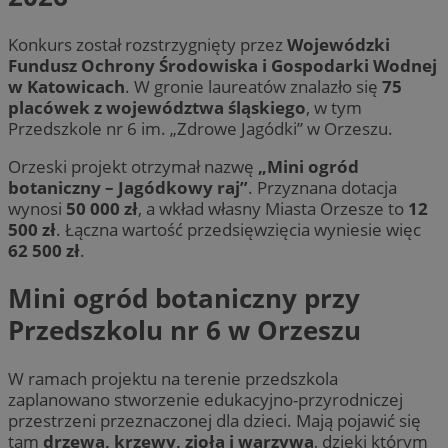
Konkurs został rozstrzygnięty przez
Wojewódzki
Fundusz Ochrony Środowiska i Gospodarki Wodnej
w Katowicach
. W gronie laureatów znalazło się
75
placówek z województwa śląskiego
, w tym
Przedszkole nr 6 im. „Zdrowe Jagódki” w Orzeszu.
Orzeski projekt otrzymał nazwę
„Mini ogród
botaniczny – Jagódkowy raj”
. Przyznana dotacja
wynosi
50 000 zł
, a wkład własny Miasta Orzesze to
12
500 zł
. Łączna wartość przedsięwzięcia wyniesie więc
62 500 zł
.
Mini ogród botaniczny przy
Przedszkolu nr 6 w Orzeszu
W ramach projektu na terenie przedszkola
zaplanowano stworzenie edukacyjno-przyrodniczej
przestrzeni przeznaczonej dla dzieci. Mają pojawić się
tam
drzewa, krzewy, zioła i warzywa
, dzięki którym