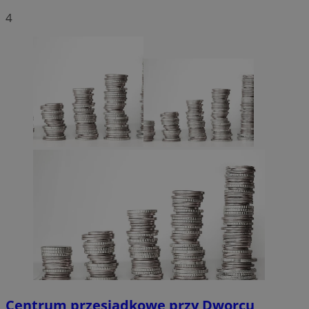
4
Centrum przesiadkowe przy Dworcu