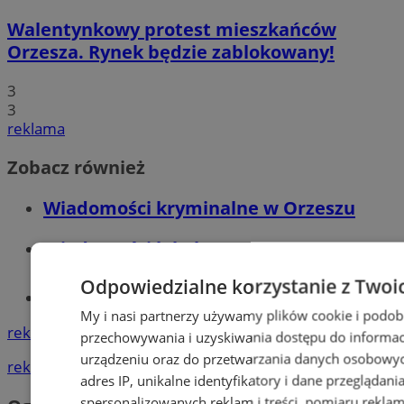
Walentynkowy protest mieszkańców
Orzesza. Rynek będzie zablokowany!
3
3
reklama
Zobacz również
Wiadomości kryminalne w Orzeszu
Wiadomości lokalne
Odpowiedzialne korzystanie z Twoi
Tworzenie stron www - Orzesze
My i nasi partnerzy używamy plików cookie i podob
reklama
przechowywania i uzyskiwania dostępu do informac
urządzeniu oraz do przetwarzania danych osobowych
reklama
adres IP, unikalne identyfikatory i dane przeglądani
spersonalizowanych reklam i treści, pomiaru reklam i