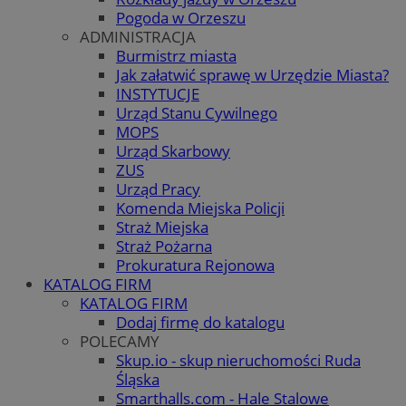
Pogoda w Orzeszu
ADMINISTRACJA
Burmistrz miasta
Jak załatwić sprawę w Urzędzie Miasta?
INSTYTUCJE
Urząd Stanu Cywilnego
MOPS
Urząd Skarbowy
ZUS
Urząd Pracy
Komenda Miejska Policji
Straż Miejska
Straż Pożarna
Prokuratura Rejonowa
KATALOG FIRM
KATALOG FIRM
Dodaj firmę do katalogu
POLECAMY
Skup.io - skup nieruchomości Ruda
Śląska
Smarthalls.com - Hale Stalowe