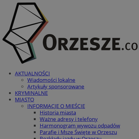
AKTUALNOŚCI
Wiadomości lokalne
Artykuły sponsorowane
KRYMINALNE
MIASTO
INFORMACJE O MIEŚCIE
Historia miasta
Ważne adresy i telefony
Harmonogram wywozu odpadów
Parafie i Msze Święte w Orzeszu
Rozkłady jazdy w Orzeszu