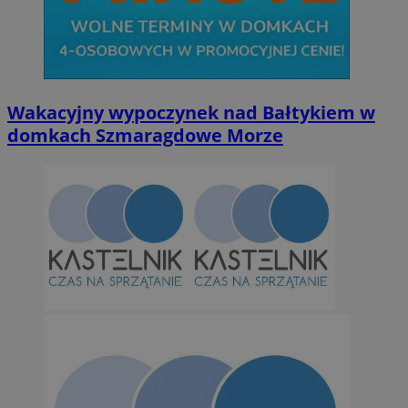
Niezbędne
Wydajność
Targetowanie
Funkcjonalno
Wakacyjny wypoczynek nad Bałtykiem w
domkach Szmaragdowe Morze
Niezbędne pliki cookie umożliwiają korzystanie z podstawowych fun
takich jak logowanie użytkownika i zarządzanie kontem. Bez niezb
można prawidłowo korzystać ze strony internetowej.
Provider
/
Okres
Nazwa
Domena
przechowywan
SessID
orzesze.com.pl
1 rok
QeSessID
orzesze.com.pl
1 rok
MvSessID
orzesze.com.pl
1 rok
VISITOR_PRIVACY_METADATA
5 miesięcy 4
YouTube
tygodnie
.youtube.com