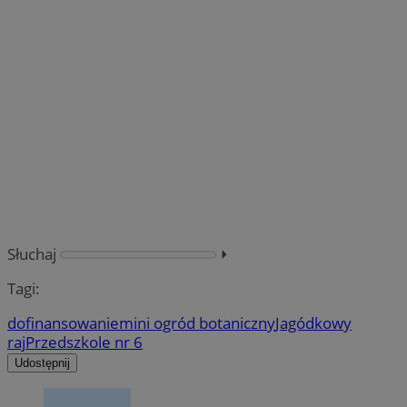
Słuchaj
⏵︎
Tagi:
dofinansowanie
mini ogród botaniczny
Jagódkowy
raj
Przedszkole nr 6
Udostępnij