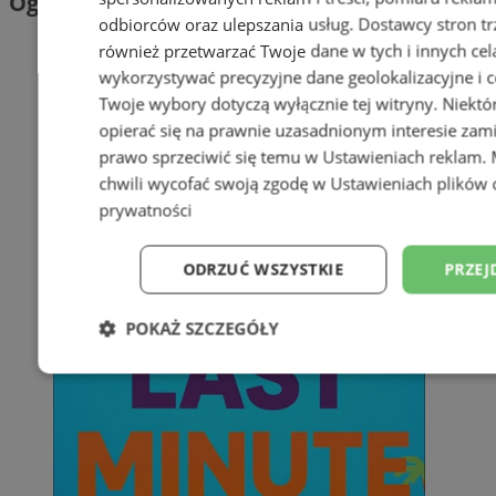
Ogłoszenia
odbiorców oraz ulepszania usług.
Dostawcy stron tr
również przetwarzać Twoje dane w tych i innych cel
wykorzystywać precyzyjne dane geolokalizacyjne i c
Twoje wybory dotyczą wyłącznie tej witryny. Niekt
opierać się na prawnie uzasadnionym interesie zami
prawo sprzeciwić się temu w
Ustawieniach reklam
.
chwili wycofać swoją zgodę w
Ustawieniach plików 
prywatności
ODRZUĆ WSZYSTKIE
PRZEJ
POKAŻ SZCZEGÓŁY
Niezbędne
Wydajność
Targetowani
Niesklasyfikowane