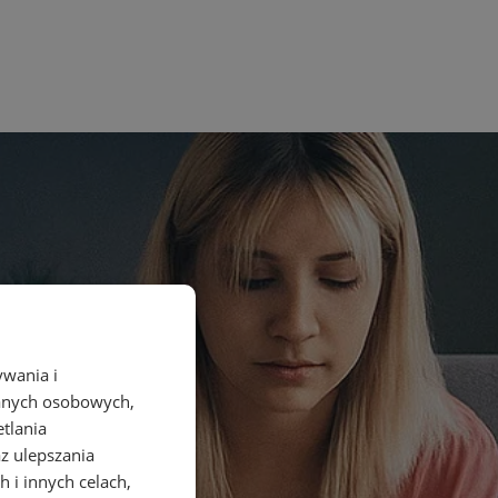
ywania i
danych osobowych,
etlania
az ulepszania
 i innych celach,