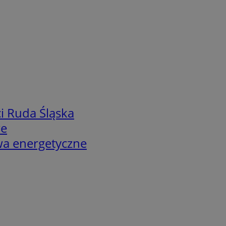
i Ruda Śląska
we
twa energetyczne