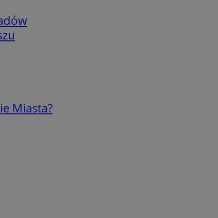
adów
szu
ie Miasta?