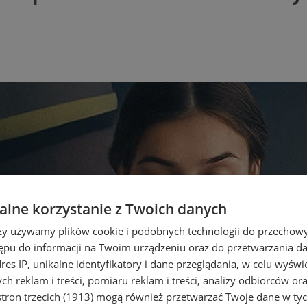
lne korzystanie z Twoich danych
rzy używamy plików cookie i podobnych technologii do przechow
ępu do informacji na Twoim urządzeniu oraz do przetwarzania 
dres IP, unikalne identyfikatory i dane przeglądania, w celu wyświ
h reklam i treści, pomiaru reklam i treści, analizy odbiorców or
tron trzecich (1913)
mogą również przetwarzać Twoje dane w tych