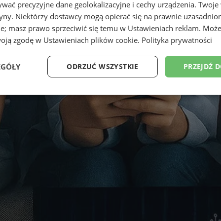
wać precyzyjne dane geolokalizacyjne i cechy urządzenia. Twoje
tryny. Niektórzy dostawcy mogą opierać się na prawnie uzasadnio
ie; masz prawo sprzeciwić się temu w
Ustawieniach reklam
. Może
woją zgodę w
Ustawieniach plików cookie
.
Polityka prywatności
EGÓŁY
ODRZUĆ WSZYSTKIE
PRZEJDŹ 
Wydajność
Targetowanie
Funkcjonalność
Ni
ezbędne
Wydajność
Targetowanie
Funkcjonalność
Niesklasyfikow
ie umożliwiają korzystanie z podstawowych funkcji strony internetowej, takich jak log
Bez niezbędnych plików cookie nie można prawidłowo korzystać ze strony internetowe
Provider
/
Okres
Opis
Domena
przechowywania