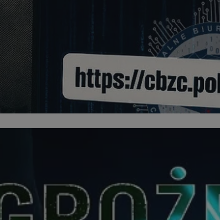
orzesze.com.pl
1 rok
Ten plik cookie przechowuje identyfi
orzesze.com.pl
1 rok
Ten plik cookie przechowuje identyfi
orzesze.com.pl
1 rok
Ten plik cookie przechowuje identyfi
METADATA
5 miesięcy 4
Ten plik cookie przechowuje inform
YouTube
tygodnie
użytkownika oraz jego preferencjac
.youtube.com
prywatności podczas korzystania z w
wybory dotyczące polityki prywatno
zgody, zapewniając ich przestrzega
wizytach. Dzięki temu użytkownik 
konfigurować swoich preferencji, c
zgodność z regulacjami ochrony da
29 minut 59
Ten plik cookie służy do rozróżniani
Cloudflare
sekund
to korzystne dla strony internetow
Inc.
umożliwia tworzenie ważnych rapo
.x.com
korzystania z jej witryny internetow
nt
4 tygodnie 2 dni
Ten plik cookie jest używany przez 
CookieScript
Google Privacy Policy
Script.com do zapamiętywania prefe
orzesze.com.pl
zgody użytkownika na pliki cookie. 
aby baner cookie Cookie-Script.com
29 minut 55
Ten plik cookie służy do rozróżniani
Cloudflare
sekund
to korzystne dla strony internetow
Inc.
umożliwia tworzenie ważnych rapo
.twitter.com
korzystania z jej witryny internetow