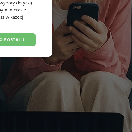
 wybory dotyczą
nym interesie
sz w każdej
DO PORTALU
esklasyfikowane
ane
owanie użytkownika i
j.