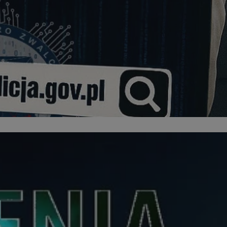
kator sesji.
kator sesji.
kator sesji.
acje o zgodzie
h dotyczących
itryny. Rejestruje
ści i ustawień
nie w kolejnych
nie musi ponownie
o zwiększa wygodę i
nych.
a ludzi i botów. Jest
ej, ponieważ
rtów na temat
ej.
usługę Cookie-
rencji dotyczących
Jest to konieczne,
 działał poprawnie.
a ludzi i botów. Jest
ej, ponieważ
rtów na temat
ej.