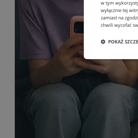
w tym wykorzysty
wyłącznie tej wi
zamiast na zgodz
chwili wycofać s
POKAŻ SZCZ
Niezbędne
Ni
Niezbędne pliki cook
zarządzanie kontem. 
Nazwa