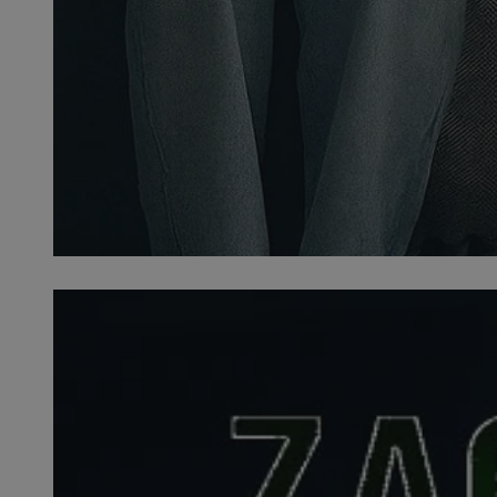
SessID
QeSessID
MvSessID
VISITOR_PRIVACY_
__cf_bm
CookieScriptConse
__cf_bm