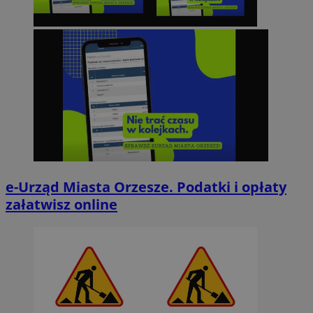
e-Urząd Miasta Orzesze. Podatki i opłaty
załatwisz online