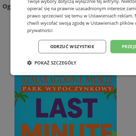
Twoje wybory dotyczą wyłącznie tej witryny. Niekt
Ogłoszenia
opierać się na prawnie uzasadnionym interesie zami
prawo sprzeciwić się temu w
Ustawieniach reklam
.
chwili wycofać swoją zgodę w
Ustawieniach plików 
prywatności
ODRZUĆ WSZYSTKIE
PRZEJ
POKAŻ SZCZEGÓŁY
Niezbędne
Wydajność
Targetowani
Niesklasyfikowane