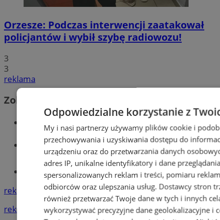
Orzesze: Podczas interwencji zaatakował
policjantów i wybił szybę radiowozu!
3
3
reklama
Zobacz również
Odpowiedzialne korzystanie z Twoi
Wiadomości kryminalne w Orzeszu
My i nasi partnerzy używamy plików cookie i podob
przechowywania i uzyskiwania dostępu do informac
Wiadomości lokalne
urządzeniu oraz do przetwarzania danych osobowych
adres IP, unikalne identyfikatory i dane przeglądani
Tworzenie stron www - Orzesze
spersonalizowanych reklam i treści, pomiaru reklam i
odbiorców oraz ulepszania usług.
Dostawcy stron tr
reklama
również przetwarzać Twoje dane w tych i innych cel
reklama
wykorzystywać precyzyjne dane geolokalizacyjne i c