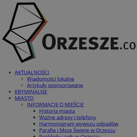
AKTUALNOŚCI
Wiadomości lokalne
Artykuły sponsorowane
KRYMINALNE
MIASTO
INFORMACJE O MIEŚCIE
Historia miasta
Ważne adresy i telefony
Harmonogram wywozu odpadów
Parafie i Msze Święte w Orzeszu
Rozkłady jazdy w Orzeszu