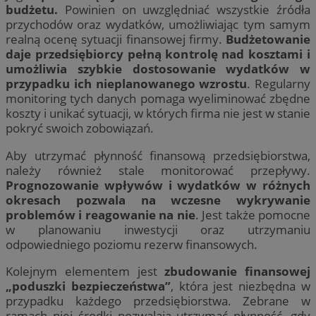
budżetu.
Powinien on uwzględniać wszystkie źródła
przychodów oraz wydatków, umożliwiając tym samym
realną ocenę sytuacji finansowej firmy.
Budżetowanie
daje przedsiębiorcy pełną kontrolę nad kosztami i
umożliwia szybkie dostosowanie wydatków w
przypadku ich nieplanowanego wzrostu
. Regularny
monitoring tych danych pomaga wyeliminować zbędne
koszty i unikać sytuacji, w których firma nie jest w stanie
pokryć swoich zobowiązań.
Aby utrzymać płynność finansową przedsiębiorstwa,
należy również stale monitorować przepływy.
Prognozowanie wpływów i wydatków w różnych
okresach pozwala na wczesne wykrywanie
problemów i reagowanie na nie
. Jest także pomocne
w planowaniu inwestycji oraz utrzymaniu
odpowiedniego poziomu rezerw finansowych.
Kolejnym elementem jest
zbudowanie finansowej
„poduszki bezpieczeństwa”
, która jest niezbędna w
przypadku każdego przedsiębiorstwa. Zebrane w
ramach niej środki pozwalają utrzymać płynność, gdy