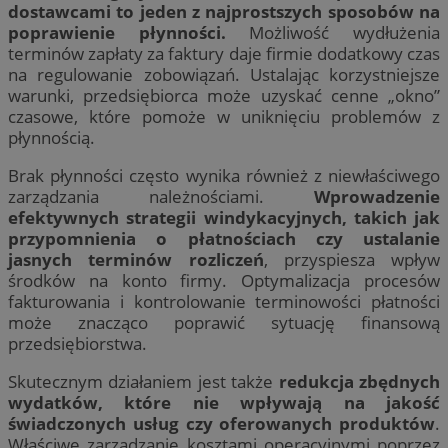
dostawcami to jeden z najprostszych sposobów na
poprawienie płynności.
Możliwość wydłużenia
terminów zapłaty za faktury daje firmie dodatkowy czas
na regulowanie zobowiązań. Ustalając korzystniejsze
warunki, przedsiębiorca może uzyskać cenne „okno”
czasowe, które pomoże w uniknięciu problemów z
płynnością.
Brak płynności często wynika również z niewłaściwego
zarządzania należnościami.
Wprowadzenie
efektywnych strategii windykacyjnych, takich jak
przypomnienia o płatnościach czy ustalanie
jasnych terminów rozliczeń
, przyspiesza wpływ
środków na konto firmy. Optymalizacja procesów
fakturowania i kontrolowanie terminowości płatności
może znacząco poprawić sytuację finansową
przedsiębiorstwa.
Skutecznym działaniem jest także
redukcja zbędnych
wydatków, które nie wpływają na jakość
świadczonych usług czy oferowanych produktów
.
Właściwe zarządzanie kosztami operacyjnymi poprzez