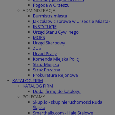
Pogoda w Orzeszu
ADMINISTRACJA
Burmistrz miasta
Jak załatwić sprawę w Urzędzie Miasta?
INSTYTUCJE
Urząd Stanu Cywilnego
MOPS
Urząd Skarbowy
ZUS
Urząd Pracy
Komenda Miejska Policji
Straż Miejska
Straż Pożarna
Prokuratura Rejonowa
KATALOG FIRM
KATALOG FIRM
Dodaj firmę do katalogu
POLECAMY
Skup.io - skup nieruchomości Ruda
Śląska
Smarthalls.com - Hale Stalowe