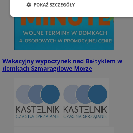
POKAŻ SZCZEGÓŁY
Niezbędne
Wydajność
Targetowani
Niesklasyfikowane
Wakacyjny wypoczynek nad Bałtykiem w
domkach Szmaragdowe Morze
Niezbędne
Wydajność
Targetowanie
Funkcjonalno
Niezbędne pliki cookie umożliwiają korzystanie z podstawowych fun
takich jak logowanie użytkownika i zarządzanie kontem. Bez niezb
można prawidłowo korzystać ze strony internetowej.
Provider
/
Okres
Nazwa
Domena
przechowywan
SessID
orzesze.com.pl
1 rok