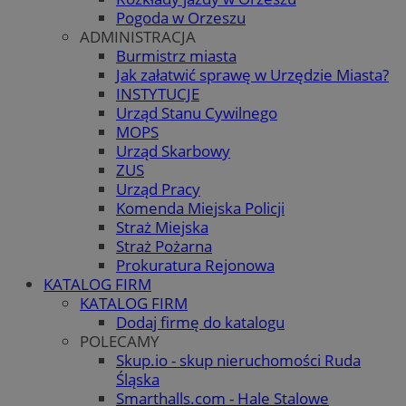
Pogoda w Orzeszu
ADMINISTRACJA
Burmistrz miasta
Jak załatwić sprawę w Urzędzie Miasta?
INSTYTUCJE
Urząd Stanu Cywilnego
MOPS
Urząd Skarbowy
ZUS
Urząd Pracy
Komenda Miejska Policji
Straż Miejska
Straż Pożarna
Prokuratura Rejonowa
KATALOG FIRM
KATALOG FIRM
Dodaj firmę do katalogu
POLECAMY
Skup.io - skup nieruchomości Ruda
Śląska
Smarthalls.com - Hale Stalowe