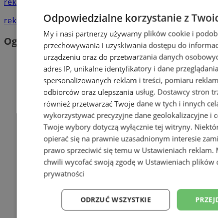
reklama
Odpowiedzialne korzystanie z Twoi
reklama
My i nasi partnerzy używamy plików cookie i podob
Ogłoszenia
przechowywania i uzyskiwania dostępu do informac
urządzeniu oraz do przetwarzania danych osobowych
adres IP, unikalne identyfikatory i dane przeglądani
spersonalizowanych reklam i treści, pomiaru reklam i
odbiorców oraz ulepszania usług.
Dostawcy stron tr
również przetwarzać Twoje dane w tych i innych cel
wykorzystywać precyzyjne dane geolokalizacyjne i c
Twoje wybory dotyczą wyłącznie tej witryny. Niekt
opierać się na prawnie uzasadnionym interesie zami
prawo sprzeciwić się temu w
Ustawieniach reklam
.
chwili wycofać swoją zgodę w
Ustawieniach plików 
prywatności
ODRZUĆ WSZYSTKIE
PRZEJ