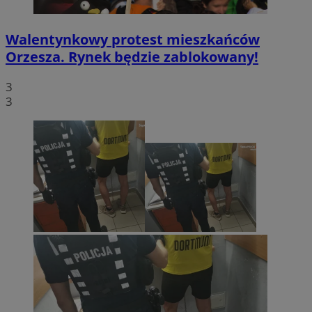
Walentynkowy protest mieszkańców
Orzesza. Rynek będzie zablokowany!
3
3