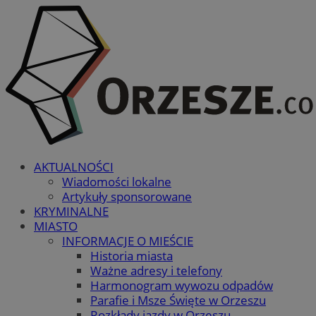
AKTUALNOŚCI
Wiadomości lokalne
Artykuły sponsorowane
KRYMINALNE
MIASTO
INFORMACJE O MIEŚCIE
Historia miasta
Ważne adresy i telefony
Harmonogram wywozu odpadów
Parafie i Msze Święte w Orzeszu
Rozkłady jazdy w Orzeszu