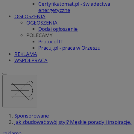
Certyfikatomat.pl - świadectwa
energetyczne
OGŁOSZENIA
OGŁOSZENIA
Dodaj ogłoszenie
POLECAMY
Protocol IT
Pracuj.pl - praca w Orzeszu
REKLAMA
WSPÓŁPRACA
Sponsorowane
Jak zbudować swój styl? Męskie porady i inspiracje.
reklama