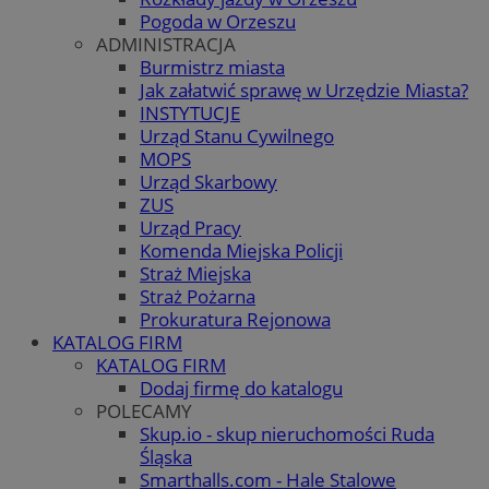
Pogoda w Orzeszu
ADMINISTRACJA
Burmistrz miasta
Jak załatwić sprawę w Urzędzie Miasta?
INSTYTUCJE
Urząd Stanu Cywilnego
MOPS
Urząd Skarbowy
ZUS
Urząd Pracy
Komenda Miejska Policji
Straż Miejska
Straż Pożarna
Prokuratura Rejonowa
KATALOG FIRM
KATALOG FIRM
Dodaj firmę do katalogu
POLECAMY
Skup.io - skup nieruchomości Ruda
Śląska
Smarthalls.com - Hale Stalowe