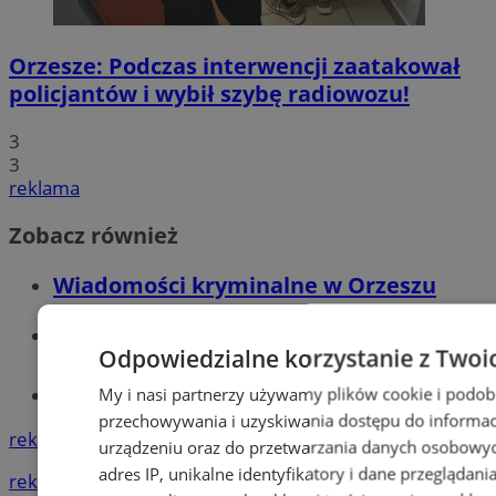
Orzesze: Podczas interwencji zaatakował
policjantów i wybił szybę radiowozu!
3
3
reklama
Zobacz również
Wiadomości kryminalne w Orzeszu
Wiadomości lokalne
Odpowiedzialne korzystanie z Twoi
My i nasi partnerzy używamy plików cookie i podob
Tworzenie stron www - Orzesze
przechowywania i uzyskiwania dostępu do informac
reklama
urządzeniu oraz do przetwarzania danych osobowych
adres IP, unikalne identyfikatory i dane przeglądani
reklama