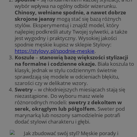
wybór wpływa na ogólny odbiór wizerunku.
Chinosy, wełniane spodnie, a nawet dobrze
skrojone jeansy
mogą stać się bazą różnych
stylów. Eksperymentuj i znajdź model, który
najlepiej podkreśli atuty Twojej sylwetki, a także
jest wygodny i praktyczny. Wysokiej jakości
spodnie męskie kupisz w sklepie Stylovy:
https://stylovy.pl/spodnie-meskie
.
Koszule
–
stanowią bazę większości stylizacji
na formalne i codzienne okazje.
Biała koszula to
klasyk, jednak w stylu codziennym świetnie
sprawdzają się modele w odcieniach błękitu,
szarości czy w delikatne wzory.
Swetry
– w chłodniejszych miesiącach stają się
niezastąpione. Do wyboru masz wiele
różnorodnych modeli:
swetry z dekoltem w
serek, okrągłym lub półgolfem.
Sweter pod
marynarką lub noszony samodzielnie potrafi
dodać stylowi charakteru i głębi.