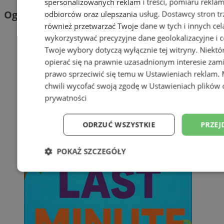
spersonalizowanych reklam i treści, pomiaru reklam i
Ogłoszenia
odbiorców oraz ulepszania usług.
Dostawcy stron tr
również przetwarzać Twoje dane w tych i innych cel
wykorzystywać precyzyjne dane geolokalizacyjne i c
Twoje wybory dotyczą wyłącznie tej witryny. Niekt
opierać się na prawnie uzasadnionym interesie zami
prawo sprzeciwić się temu w
Ustawieniach reklam
.
chwili wycofać swoją zgodę w
Ustawieniach plików 
prywatności
ODRZUĆ WSZYSTKIE
PRZEJ
POKAŻ SZCZEGÓŁY
Niezbędne
Wydajność
Targetowani
Niesklasyfikowane