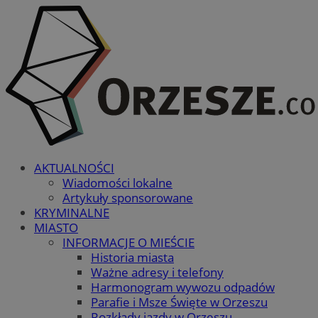
AKTUALNOŚCI
Wiadomości lokalne
Artykuły sponsorowane
KRYMINALNE
MIASTO
INFORMACJE O MIEŚCIE
Historia miasta
Ważne adresy i telefony
Harmonogram wywozu odpadów
Parafie i Msze Święte w Orzeszu
Rozkłady jazdy w Orzeszu