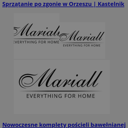
Sprzątanie po zgonie w Orzeszu | Kastelnik
MvSessID
orzesze.com.pl
1 rok
VISITOR_PRIVACY_METADATA
5 miesięcy 4
YouTube
tygodnie
.youtube.com
Googl
Nowoczesne komplety pościeli bawełnianej