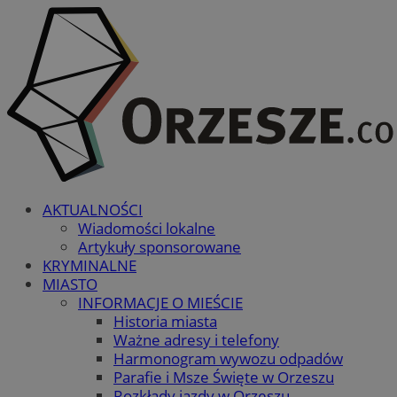
AKTUALNOŚCI
Wiadomości lokalne
Artykuły sponsorowane
KRYMINALNE
MIASTO
INFORMACJE O MIEŚCIE
Historia miasta
Ważne adresy i telefony
Harmonogram wywozu odpadów
Parafie i Msze Święte w Orzeszu
Rozkłady jazdy w Orzeszu