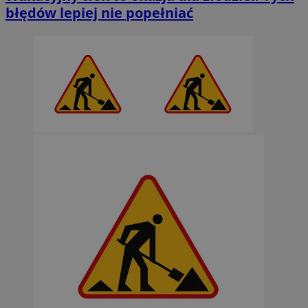
błędów lepiej nie popełniać