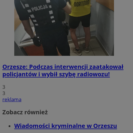
Orzesze: Podczas interwencji zaatakował
policjantów i wybił szybę radiowozu!
3
3
reklama
Zobacz również
Wiadomości kryminalne w Orzeszu