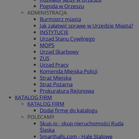
Pogoda w Orzeszu
ADMINISTRACJA
Burmistrz miasta
Jak załatwić sprawę w Urzędzie Miasta?
INSTYTUCJE
Urząd Stanu Cywilnego
MOPS
Urząd Skarbowy
ZUS
Urząd Pracy
Komenda Miejska Policji
Straż Miejska
Straż Pożarna
Prokuratura Rejonowa
KATALOG FIRM
KATALOG FIRM
Dodaj firmę do katalogu
POLECAMY
Skup.io - skup nieruchomości Ruda
Śląska
Smarthalls.com - Hale Stalowe