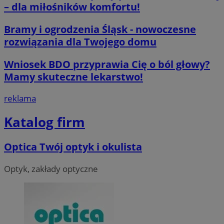
– dla miłośników komfortu!
__cf_bm
29 minut 59
Cloudflare
sekund
Inc.
.x.com
Bramy i ogrodzenia Śląsk - nowoczesne
rozwiązania dla Twojego domu
Wniosek BDO przyprawia Cię o ból głowy?
Mamy skuteczne lekarstwo!
reklama
CookieScriptConsent
4 tygodnie 2 d
CookieScript
orzesze.com.pl
Katalog firm
Optica Twój optyk i okulista
Optyk, zakłady optyczne
__cf_bm
29 minut 55
Cloudflare
sekund
Inc.
.twitter.com