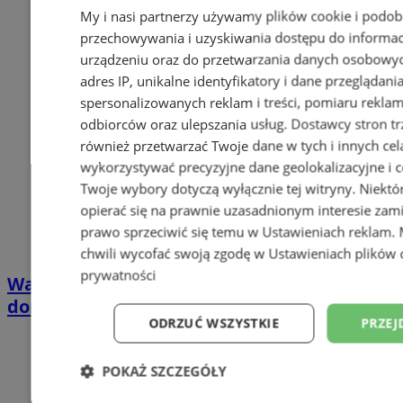
My i nasi partnerzy używamy plików cookie i podob
przechowywania i uzyskiwania dostępu do informac
urządzeniu oraz do przetwarzania danych osobowych
adres IP, unikalne identyfikatory i dane przeglądani
spersonalizowanych reklam i treści, pomiaru reklam i
odbiorców oraz ulepszania usług.
Dostawcy stron tr
również przetwarzać Twoje dane w tych i innych cel
wykorzystywać precyzyjne dane geolokalizacyjne i c
Twoje wybory dotyczą wyłącznie tej witryny. Niekt
opierać się na prawnie uzasadnionym interesie zami
prawo sprzeciwić się temu w
Ustawieniach reklam
.
chwili wycofać swoją zgodę w
Ustawieniach plików 
prywatności
Wakacyjny wypoczynek nad Bałtykiem w
domkach Szmaragdowe Morze
ODRZUĆ WSZYSTKIE
PRZEJ
POKAŻ SZCZEGÓŁY