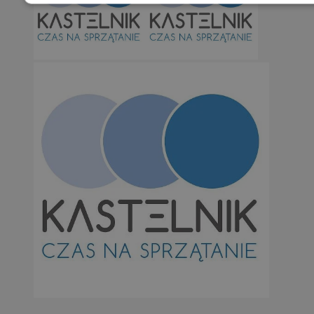
Niezbędne
Wydajność
Targetowani
Niesklasyfikowane
Niezbędne
Wydajność
Targetowanie
Funkcjonalno
Niezbędne pliki cookie umożliwiają korzystanie z podstawowych fun
takich jak logowanie użytkownika i zarządzanie kontem. Bez niezb
można prawidłowo korzystać ze strony internetowej.
Provider
/
Okres
Nazwa
Domena
przechowywan
SessID
orzesze.com.pl
1 rok
QeSessID
orzesze.com.pl
1 rok