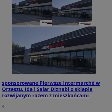
sponsorowane
Pierwsze Intermarché w
Orzeszu. Ida i Salar Diznabi o sklepie
rozwijanym razem z mieszkańcami
4