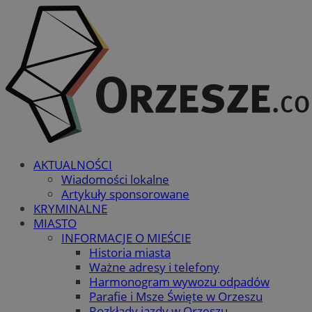
AKTUALNOŚCI
Wiadomości lokalne
Artykuły sponsorowane
KRYMINALNE
MIASTO
INFORMACJE O MIEŚCIE
Historia miasta
Ważne adresy i telefony
Harmonogram wywozu odpadów
Parafie i Msze Święte w Orzeszu
Rozkłady jazdy w Orzeszu