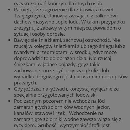
ryzyko złamań kończyn dla innych osób.
Pamiętaj, że zagrożenie dla zdrowia, a nawet
Twojego życia, stanowią zwisające z balkonów i
dachów masywne sople lodu. W takim przypadku
zrezygnuj z zabawy w tym miejscu, powiadom o
sytuacji osoby dorosłe.
Bawiąc się śnieżkami, zachowaj ostrożność. Nie
rzucaj w kolegów śnieżkami z ubitego śniegu lub z
twardymi przedmiotami w środku, gdyż może
doprowadzić to do obrażeń ciała. Nie rzucaj
śnieżkami w jadące pojazdy, gdyż takie
zachowanie może być przyczyną kolizji lub
wypadku drogowego i jest naruszeniem przepisów
prawnych.
Gdy jeździsz na łyżwach, korzystaj wyłącznie ze
specjalnie przygotowanych lodowisk.
Pod żadnym pozorem nie wchodź na lód
zamarzniętych zbiorników wodnych, jezior,
kanałów, stawów i rzek. Wchodzenie na
zamarznięte zbiorniki wodne zawsze wiąże się z
ryzykiem. Grubość i wytrzymałość tafli jest