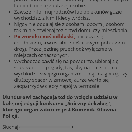
lub pod opiekę zaufanej osobie.
Zawsze informuj rodziców lub opiekunów gdzie
wychodzisz, z kim i kiedy wrócisz.
Nigdy nie oddalaj się z osobami obcymi, osobom
takim nie otwieraj też drzwi domu czy mieszkania.
Po zmroku noś odblaski,
poruszaj się
chodnikiem, a w ostateczności lewym poboczem
drogi. Przez jezdnię przechodź wyłącznie w
miejscach oznaczonych.
Wychodząc bawić się na powietrze, ubieraj się
stosownie do pogody, tak, aby nadmiernie nie
wychłodzić swojego organizmu. Idąc na górkę, czy
dłuższy spacer w zimowej aurze warto się
zaopatrzyć w ciepły napój w termosie.
Mundurowi zachęcają też do wzięcia udziału w
kolejnej edycji konkursu „Śnieżny dekalog”,
którego organizatorem jest Komenda Główna
Policji.
Słuchaj
⏵︎