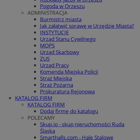
Pogoda w Orzeszu
ADMINISTRACJA
Burmistrz miasta
Jak załatwić sprawę w Urzędzie Miasta?
INSTYTUCJE
Urząd Stanu Cywilnego
MOPS
Urząd Skarbowy
ZUS
Urząd Pracy
Komenda Miejska Policji
Straż Miejska
Straż Pożarna
Prokuratura Rejonowa
KATALOG FIRM
KATALOG FIRM
Dodaj firmę do katalogu
POLECAMY
Skup.io - skup nieruchomości Ruda
Śląska
Smarthalls.com - Hale Stalowe