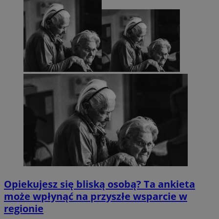
Opiekujesz się bliską osobą? Ta ankieta
może wpłynąć na przyszłe wsparcie w
regionie