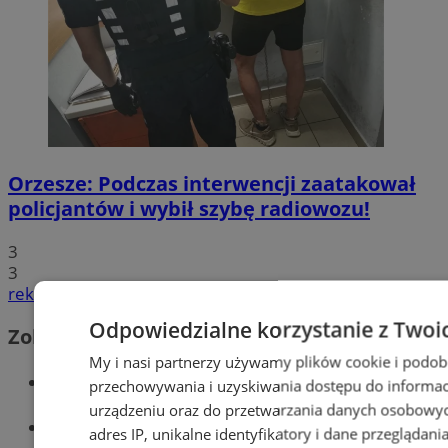
Orzesze: Podczas interwencji zaatakował
policjantów i wybił szybę radiowozu!
3
3
reklama
Odpowiedzialne korzystanie z Twoi
Zobacz również
My i nasi partnerzy używamy plików cookie i podob
Wiadomości kryminalne w Orzeszu
przechowywania i uzyskiwania dostępu do informac
urządzeniu oraz do przetwarzania danych osobowych
Wiadomości lokalne
adres IP, unikalne identyfikatory i dane przeglądani