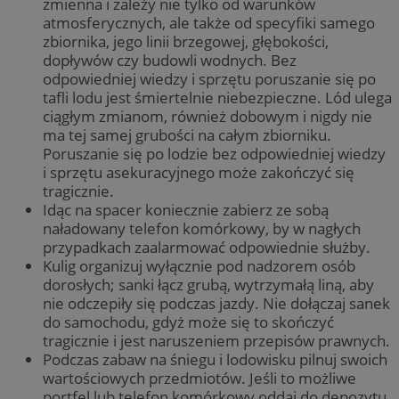
zmienna i zależy nie tylko od warunków
atmosferycznych, ale także od specyfiki samego
zbiornika, jego linii brzegowej, głębokości,
dopływów czy budowli wodnych. Bez
odpowiedniej wiedzy i sprzętu poruszanie się po
tafli lodu jest śmiertelnie niebezpieczne. Lód ulega
ciągłym zmianom, również dobowym i nigdy nie
ma tej samej grubości na całym zbiorniku.
Poruszanie się po lodzie bez odpowiedniej wiedzy
i sprzętu asekuracyjnego może zakończyć się
tragicznie.
Idąc na spacer koniecznie zabierz ze sobą
naładowany telefon komórkowy, by w nagłych
przypadkach zaalarmować odpowiednie służby.
Kulig organizuj wyłącznie pod nadzorem osób
dorosłych; sanki łącz grubą, wytrzymałą liną, aby
nie odczepiły się podczas jazdy. Nie dołączaj sanek
do samochodu, gdyż może się to skończyć
tragicznie i jest naruszeniem przepisów prawnych.
Podczas zabaw na śniegu i lodowisku pilnuj swoich
wartościowych przedmiotów. Jeśli to możliwe
portfel lub telefon komórkowy oddaj do depozytu