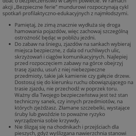
dbać o bezpieczeństwo w całym powiecie. W ramach
akcji „Bezpieczne ferie” mundurowi rozpoczynają cykl
spotkań profilaktyczno-edukacyjnych z najmłodszymi.
Pamiętaj, że zimą znacznie wydłuża się droga
hamowania pojazdów, więc zachowaj szczególną
ostrożność będąc w pobliżu jezdni.
Do zabaw na śniegu, zjazdów na sankach wybieraj
miejsca bezpieczne, z dala od ruchliwych ulic,
skrzyżowań i ciągów komunikacyjnych. Najlepiej
przed rozpoczęciem zabawy na górce obejrzyj
trasę zjazdu, usuń z niej niebezpieczne
przedmioty, takie jak kamienie czy gałęzie drzew.
Dostosuj się do kierunku ruchu obowiązującego na
trasie zjazdu, nie przechodź w poprzek toru.
Ważny dla Twojego bezpieczeństwa jest też stan
techniczny sanek, czy innych przedmiotów, na
których zjeżdżasz. Złamane szczebelki, wystające
śruby lub gwoździe to poważne ryzyko
wyrządzenia sobie krzywdy.
Nie ślizgaj się na chodnikach i przejściach dla
pieszych, gdyż wyślizgana nawierzchnia stanowi