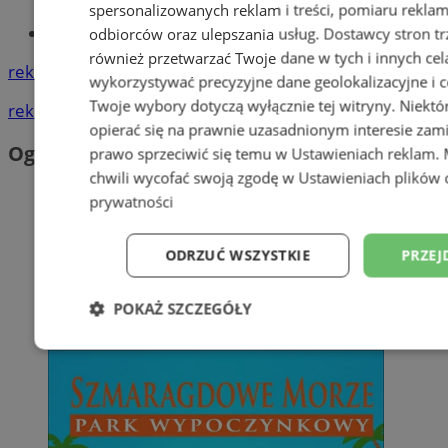
spersonalizowanych reklam i treści, pomiaru reklam i
Tworzenie stron www - Orzesze
odbiorców oraz ulepszania usług.
Dostawcy stron tr
również przetwarzać Twoje dane w tych i innych cel
reklama
wykorzystywać precyzyjne dane geolokalizacyjne i c
Twoje wybory dotyczą wyłącznie tej witryny. Niekt
reklama
opierać się na prawnie uzasadnionym interesie zami
Ogłoszenia
prawo sprzeciwić się temu w
Ustawieniach reklam
.
chwili wycofać swoją zgodę w
Ustawieniach plików 
prywatności
ODRZUĆ WSZYSTKIE
PRZEJ
POKAŻ SZCZEGÓŁY
Niezbędne
Wydajność
Targetowani
Niesklasyfikowane